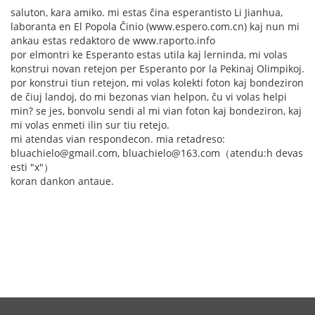
saluton, kara amiko. mi estas ĉina esperantisto Li Jianhua,
laboranta en El Popola Ĉinio (www.espero.com.cn) kaj nun mi
ankau estas redaktoro de www.raporto.info
por elmontri ke Esperanto estas utila kaj lerninda, mi volas
konstrui novan retejon per Esperanto por la Pekinaj Olimpikoj.
por konstrui tiun retejon, mi volas kolekti foton kaj bondeziron
de ĉiuj landoj, do mi bezonas vian helpon, ĉu vi volas helpi
min? se jes, bonvolu sendi al mi vian foton kaj bondeziron, kaj
mi volas enmeti ilin sur tiu retejo.
mi atendas vian respondecon. mia retadreso:
bluachielo@gmail.com, bluachielo@163.com（atendu:h devas
esti "x"）
koran dankon antaue.