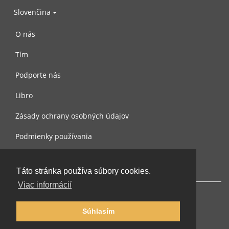
Slovenčina
O nás
Tím
Podporte nás
Libro
Zásady ochrany osobných údajov
Podmienky používania
Spojte sa s nami
Táto stránka používa súbory cookies.
Viac informácií
Súhlasím
© 2002-2026 lernu.net |
Impressum