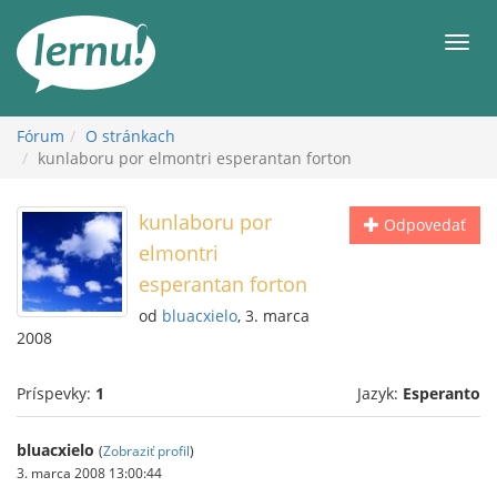
Späť
na
Men
obsah
Fórum
O stránkach
kunlaboru por elmontri esperantan forton
kunlaboru por
Odpovedať
elmontri
esperantan forton
od
bluacxielo
, 3. marca
2008
Príspevky:
1
Jazyk:
Esperanto
bluacxielo
(
Zobraziť profil
)
3. marca 2008 13:00:44