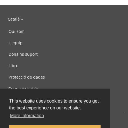
Català
Qui som
L'equip
Dóna'ns suport
Libro
Protecció de dades
Condicions d'ús
Contacta amb nosaltres
This website uses cookies to ensure you get
the best experience on our website.
More information