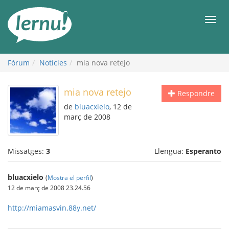
Al
contingut
Men
Fòrum
Notícies
mia nova retejo
mia nova retejo
Respondre
de
bluacxielo
, 12 de
març de 2008
Missatges:
3
Llengua:
Esperanto
bluacxielo
(
Mostra el perfil
)
12 de març de 2008 23.24.56
http://miamasvin.88y.net/