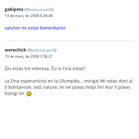
gabipeta
(
Mostra el perfil
)
13 de març de 2008 9.38.48
saluton mi estas komenkanto
werechick
(
Mostra el perfil
)
19 de març de 2008 3.58.21
Ĝis estas tre interesa. Ĉu vi ĉina estas?
La ĉina esperantisto en la Olumpiko... miriga! Mi volas doni al
li bonŝancon, sed, nature, mi ne povas helpi lin! Nur li povas
bonigi lin.