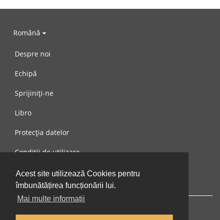
Română
Despre noi
Echipă
Sprijiniți-ne
Libro
Protecția datelor
Condiții de utilizare
Mesaj către noi
Acest site utilizează Cookies pentru
îmbunătățirea funcționării lui.
Mai multe informații