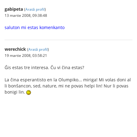
gabipeta
(
Arată profil
)
13 martie 2008, 09:38:48
saluton mi estas komenkanto
werechick
(
Arată profil
)
19 martie 2008, 03:58:21
Ĝis estas tre interesa. Ĉu vi ĉina estas?
La ĉina esperantisto en la Olumpiko... miriga! Mi volas doni al
li bonŝancon, sed, nature, mi ne povas helpi lin! Nur li povas
bonigi lin.