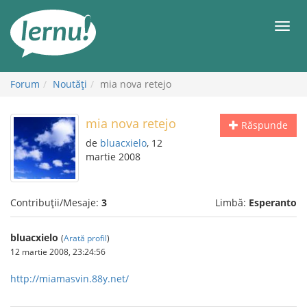
Mergi
la
Meni
conținut
Forum
Noutăţi
mia nova retejo
mia nova retejo
Răspunde
de
bluacxielo
, 12
martie 2008
Contribuții/Mesaje:
3
Limbă:
Esperanto
bluacxielo
(
Arată profil
)
12 martie 2008, 23:24:56
http://miamasvin.88y.net/