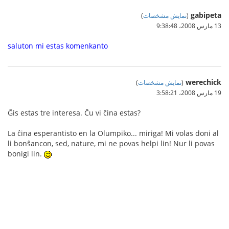
gabipeta
(
نمایش مشخصات
)
13 مارس 2008،‏ 9:38:48
saluton mi estas komenkanto
werechick
(
نمایش مشخصات
)
19 مارس 2008،‏ 3:58:21
Ĝis estas tre interesa. Ĉu vi ĉina estas?
La ĉina esperantisto en la Olumpiko... miriga! Mi volas doni al
li bonŝancon, sed, nature, mi ne povas helpi lin! Nur li povas
bonigi lin.