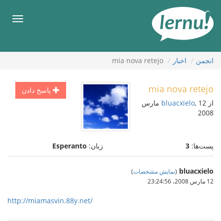
رود
ه
فهرس
حتوا
انجمن
اخبار
mia nova retejo
mia nova retejo
پاسخ دادن
از
bluacxielo
, 12 مارس
2008
پست‌ها:
3
زبان:
Esperanto
bluacxielo
(
نمایش مشخصات
)
12 مارس 2008،‏ 23:24:56
http://miamasvin.88y.net/