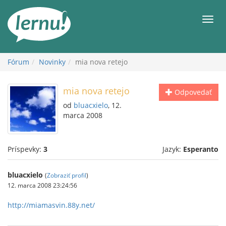
Späť
na
Men
obsah
Fórum
Novinky
mia nova retejo
mia nova retejo
Odpovedať
od
bluacxielo
, 12.
marca 2008
Príspevky:
3
Jazyk:
Esperanto
bluacxielo
(
Zobraziť profil
)
12. marca 2008 23:24:56
http://miamasvin.88y.net/