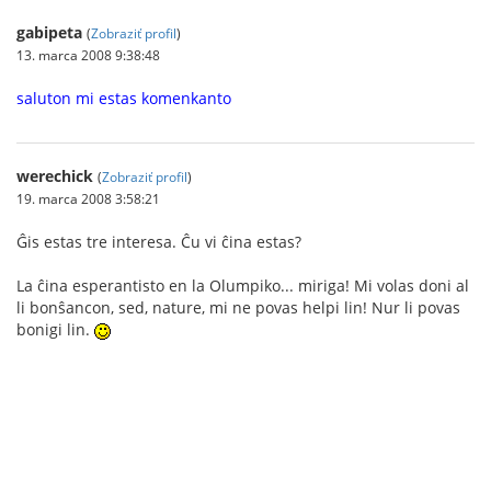
gabipeta
(
Zobraziť profil
)
13. marca 2008 9:38:48
saluton mi estas komenkanto
werechick
(
Zobraziť profil
)
19. marca 2008 3:58:21
Ĝis estas tre interesa. Ĉu vi ĉina estas?
La ĉina esperantisto en la Olumpiko... miriga! Mi volas doni al
li bonŝancon, sed, nature, mi ne povas helpi lin! Nur li povas
bonigi lin.