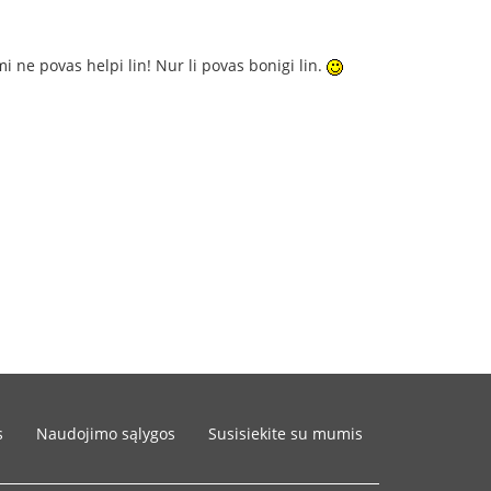
i ne povas helpi lin! Nur li povas bonigi lin.
s
Naudojimo sąlygos
Susisiekite su mumis