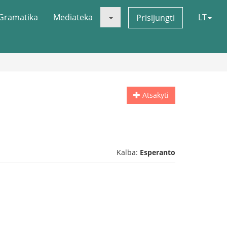
Gramatika
Mediateka
LT
Prisijungti
Atsakyti
Kalba:
Esperanto