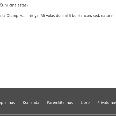
 Ĉu vi ĉina estas?
 la Olumpiko... miriga! Mi volas doni al li bonŝancon, sed, nature, m
Apie mus
Komanda
Paremkite mus
Libro
Privatuma