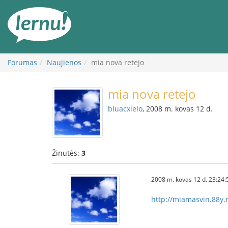
Į
turinį
Forumas
Naujienos
mia nova retejo
mia nova retejo
bluacxielo
, 2008 m. kovas 12 d.
Žinutės:
3
2008 m. kovas 12 d. 23:24:
http://miamasvin.88y.