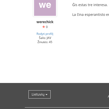
Ĝis estas tre interesa.
La ĉina esperantisto en
werechick
0
Rodyti profilį
Šalis: JAV
Žinutės: 45
Lietuvių