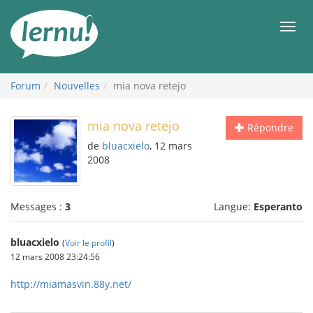
Aller
au
Men
contenu
Forum
Nouvelles
mia nova retejo
mia nova retejo
Répondre
de
bluacxielo
, 12 mars
2008
Messages :
3
Langue:
Esperanto
bluacxielo
(
Voir le profil
)
12 mars 2008 23:24:56
http://miamasvin.88y.net/