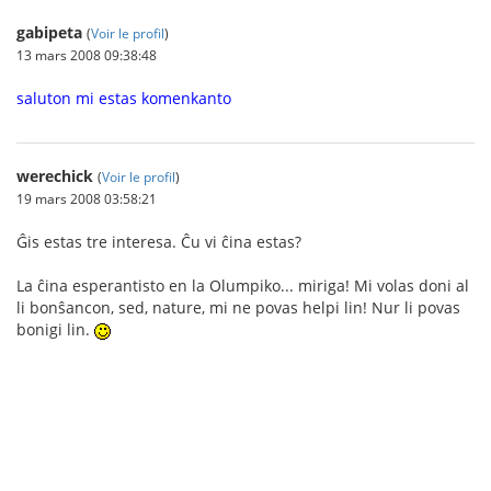
gabipeta
(
Voir le profil
)
13 mars 2008 09:38:48
saluton mi estas komenkanto
werechick
(
Voir le profil
)
19 mars 2008 03:58:21
Ĝis estas tre interesa. Ĉu vi ĉina estas?
La ĉina esperantisto en la Olumpiko... miriga! Mi volas doni al
li bonŝancon, sed, nature, mi ne povas helpi lin! Nur li povas
bonigi lin.