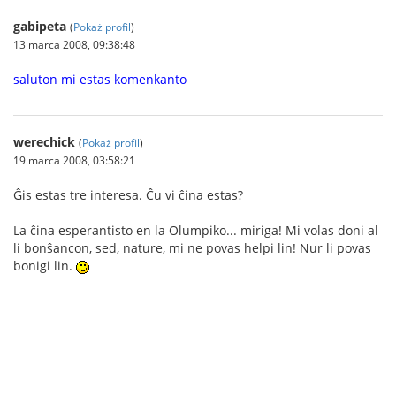
gabipeta
(
Pokaż profil
)
13 marca 2008, 09:38:48
saluton mi estas komenkanto
werechick
(
Pokaż profil
)
19 marca 2008, 03:58:21
Ĝis estas tre interesa. Ĉu vi ĉina estas?
La ĉina esperantisto en la Olumpiko... miriga! Mi volas doni al
li bonŝancon, sed, nature, mi ne povas helpi lin! Nur li povas
bonigi lin.