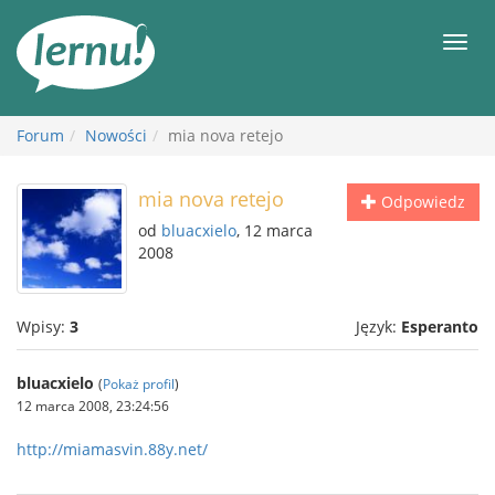
Więcej
Men
Forum
Nowości
mia nova retejo
mia nova retejo
Odpowiedz
od
bluacxielo
, 12 marca
2008
Wpisy:
3
Język:
Esperanto
bluacxielo
(
Pokaż profil
)
12 marca 2008, 23:24:56
http://miamasvin.88y.net/