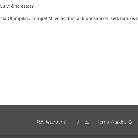
 Ĉu vi ĉina estas?
 la Olumpiko... miriga! Mi volas doni al li bonŝancon, sed, nature, m
私たちについて
チーム
lernu!を支援する