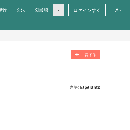
講座
文法
図書館
JA
ログインする
回答する
言語:
Esperanto