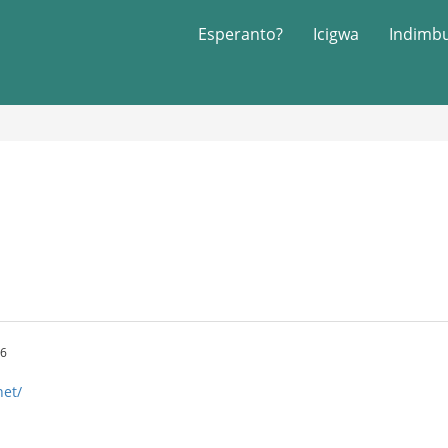
Esperanto?
Icigwa
Indimb
56
net/