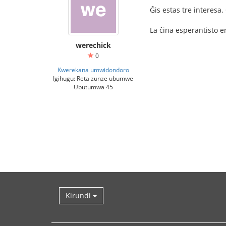
Ĝis estas tre interesa.
La ĉina esperantisto en
werechick
0
Kwerekana umwidondoro
Igihugu: Reta zunze ubumwe
Ubutumwa 45
Kirundi