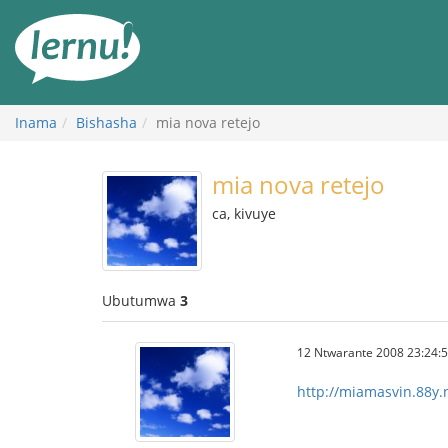
Ku
rupapuro
rw'ibirimwo
Inama
Bishasha
mia nova retejo
mia nova retejo
ca, kivuye
Ubutumwa
3
12 Ntwarante 2008 23:24:
http://miamasvin.88y.