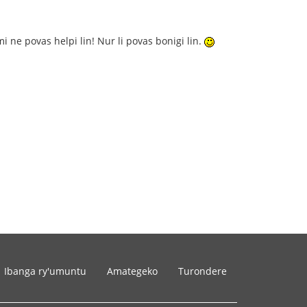
i ne povas helpi lin! Nur li povas bonigi lin.
Ibanga ry'umuntu
Amategeko
Turondere