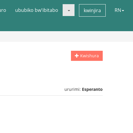
uro
ububiko bw'ibitabo
RN
kwinjira
Kwishura
ururimi:
Esperanto