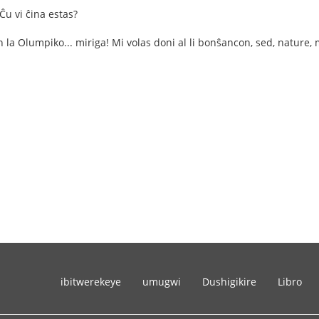
 Ĉu vi ĉina estas?
 la Olumpiko... miriga! Mi volas doni al li bonŝancon, sed, nature, m
ibitwerekeye
umugwi
Dushigikire
Libro