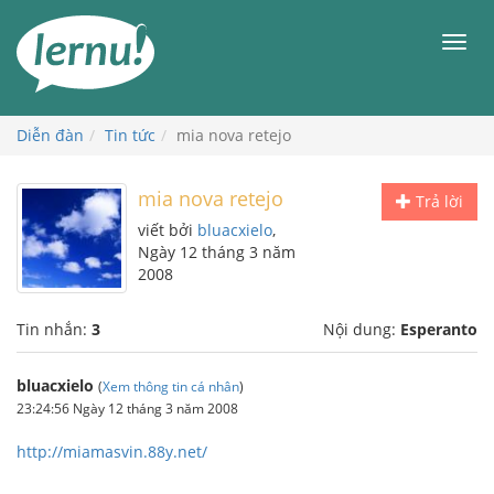
Đi
đến
Men
phần
nội
dung
Diễn đàn
Tin tức
mia nova retejo
mia nova retejo
Trả lời
viết bởi
bluacxielo
,
Ngày 12 tháng 3 năm
2008
Tin nhắn:
3
Nội dung:
Esperanto
bluacxielo
(
Xem thông tin cá nhân
)
23:24:56 Ngày 12 tháng 3 năm 2008
http://miamasvin.88y.net/