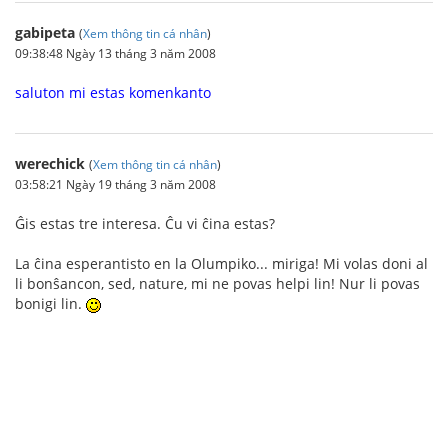
gabipeta
(
Xem thông tin cá nhân
)
09:38:48 Ngày 13 tháng 3 năm 2008
saluton mi estas komenkanto
werechick
(
Xem thông tin cá nhân
)
03:58:21 Ngày 19 tháng 3 năm 2008
Ĝis estas tre interesa. Ĉu vi ĉina estas?
La ĉina esperantisto en la Olumpiko... miriga! Mi volas doni al
li bonŝancon, sed, nature, mi ne povas helpi lin! Nur li povas
bonigi lin.