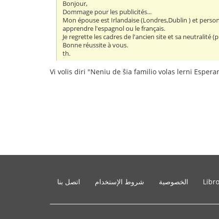
Bonjour,
Dommage pour les publicités...
Mon épouse est Irlandaise (Londres,Dublin ) et person
apprendre l'espagnol ou le français.
Je regrette les cadres de l'ancien site et sa neutralité 
Bonne réussite à vous.
th.
Vi volis diri "Neniu de ŝia familio volas lerni Esperan
Libr
الخصوصية
شروط الإستخدام
اتصل بنا