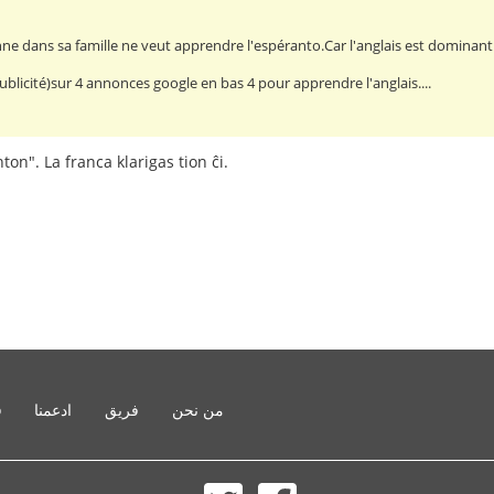
ne dans sa famille ne veut apprendre l'espéranto.Car l'anglais est dominant.
(publicité)sur 4 annonces google en bas 4 pour apprendre l'anglais....
ton". La franca klarigas tion ĉi.
من نحن
فريق
ادعمنا
o