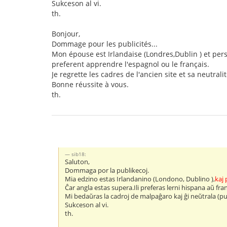
Sukceson al vi.
th.
Bonjour,
Dommage pour les publicités...
Mon épouse est Irlandaise (Londres,Dublin ) et pers
preferent apprendre l'espagnol ou le français.
Je regrette les cadres de l'ancien site et sa neutral
Bonne réussite à vous.
th.
sib18:
Saluton,
Dommaga por la publikecoj.
Mia edzino estas Irlandanino (Londono, Dublino ),
kaj 
Ĉar angla estas supera.Ili preferas lerni hispana aŭ fra
Mi bedaŭras la cadroj de malpaĝaro kaj ĝi neŭtrala (pu
Sukceson al vi.
th.