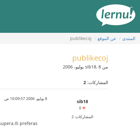
لى
لمحتويات
المنتدى
عن الموقع
publikecoj
publikecoj
من sib18, 8 يوليو، 2006
المشاركات:
2
8 يوليو، 2006 10:09:57 ص
sib18
0
المشاركات: 2
upera.Ili preferas