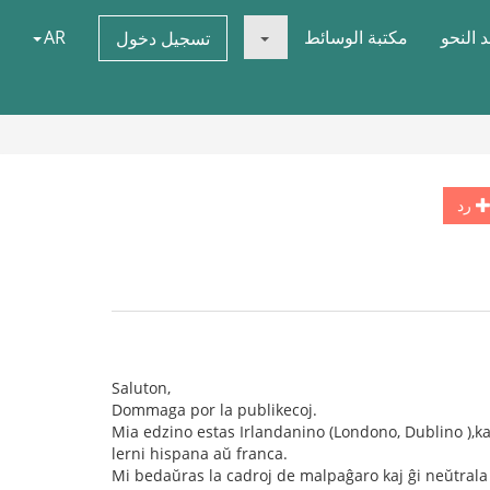
 النحو
مكتبة الوسائط
AR
تسجيل دخول
رد
Saluton,
Dommaga por la publikecoj.
Mia edzino estas Irlandanino (Londono, Dublino ),ka
lerni hispana aŭ franca.
Mi bedaŭras la cadroj de malpaĝaro kaj ĝi neŭtrala 