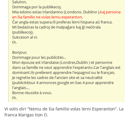
Saluton,
Dommaga por la publikecoj.
Mia edzino estas Irlandanino (Londono, Dublino ),
kaj persona
en ŝia familio ne volas lernu esperanton,
Ĉar angla estas supera.Ili preferas lerni hispana aŭ franca.
Mi bedaŭras la cadroj de malpaĝaro kaj ĝi neŭtrala
(publikecoj).
Sukceson al vi.
th.
Bonjour,
Dommage pour les publicités...
Mon épouse est Irlandaise (Londres,Dublin ) et personne
dans sa famille ne veut apprendre l'espéranto.Car l'anglais est
dominant.Ils preferent apprendre l'espagnol ou le français.
Je regrette les cadres de l'ancien site et sa neutralité
(publicité)sur 4 annonces google en bas 4 pour apprendre
l'anglais....
Bonne réussite à vous.
th.
Vi volis diri "Neniu de ŝia familio volas lerni Esperanton". La
franca klarigas tion ĉi.