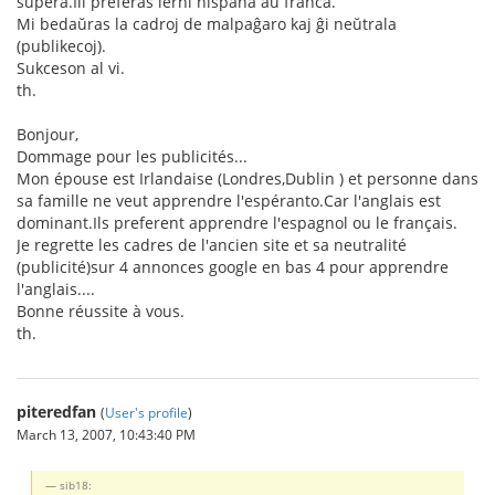
supera.Ili preferas lerni hispana aŭ franca.
Mi bedaŭras la cadroj de malpaĝaro kaj ĝi neŭtrala
(publikecoj).
Sukceson al vi.
th.
Bonjour,
Dommage pour les publicités...
Mon épouse est Irlandaise (Londres,Dublin ) et personne dans
sa famille ne veut apprendre l'espéranto.Car l'anglais est
dominant.Ils preferent apprendre l'espagnol ou le français.
Je regrette les cadres de l'ancien site et sa neutralité
(publicité)sur 4 annonces google en bas 4 pour apprendre
l'anglais....
Bonne réussite à vous.
th.
piteredfan
(
User's profile
)
March 13, 2007, 10:43:40 PM
sib18: