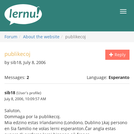
Skip
to
Men
the
content
Forum
About the website
publikecoj
publikecoj
Reply
by sib18, July 8, 2006
Messages:
2
Language:
Esperanto
sib18
(User's profile)
July 8, 2006, 10:09:57 AM
Saluton,
Dommaga por la publikecoj.
Mia edzino estas Irlandanino (Londono, Dublino ),kaj persono
en ŝia familio ne volas lerni esperanton.Ĉar angla estas