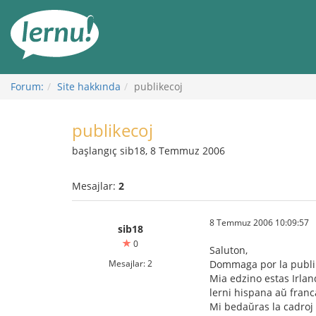
İçerik
Görüntüleme
Forum:
Site hakkında
publikecoj
publikecoj
başlangıç sib18, 8 Temmuz 2006
Mesajlar:
2
8 Temmuz 2006 10:09:57
sib18
0
Saluton,
Mesajlar: 2
Dommaga por la publi
Mia edzino estas Irlan
lerni hispana aŭ franc
Mi bedaŭras la cadroj 