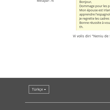
Mesajlar: 76
Bonjour,
Dommage pour les pub
Mon épouse est Irland
apprendre l'espagnol 
Je regrette les cadres
Bonne réussite à vou
th.
Vi volis diri "Neniu de 
Türkçe