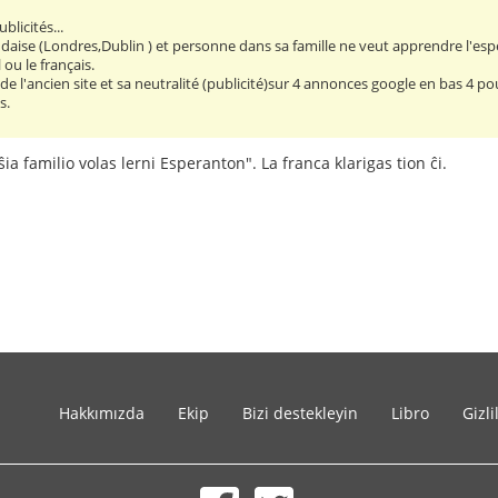
licités...
aise (Londres,Dublin ) et personne dans sa famille ne veut apprendre l'espé
ou le français.
 de l'ancien site et sa neutralité (publicité)sur 4 annonces google en bas 4 pou
s.
ŝia familio volas lerni Esperanton". La franca klarigas tion ĉi.
Hakkımızda
Ekip
Bizi destekleyin
Libro
Gizli