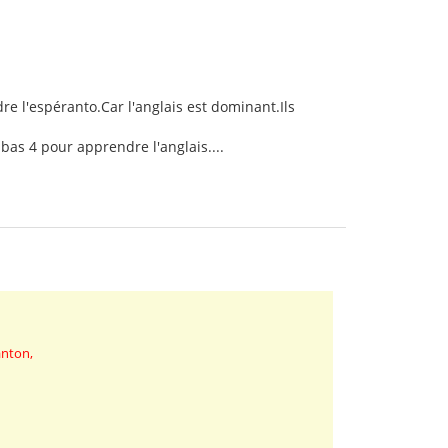
e l'espéranto.Car l'anglais est dominant.Ils
 bas 4 pour apprendre l'anglais....
anton,