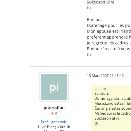
Sukceson al vi.
th.
Bonjour,
Dommage pour les publ
Mon épouse est Irlanda
preferent apprendre l'
Je regrette les cadres 
Bonne réussite à vous
th.
13 Mart 2007 22:43:40
sib18:
Saluton,
Dommaga por la publ
Mia edzino estas Irl
piteredfan
Ĉar angla estas supera
Mi bedaŭras la cadroj
0
Sukceson al vi.
Profili görüntüle
th.
Ülke: Birleşik Krallık