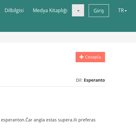
Dilbilgisi
Medya Kitaplığı
TR
Giriş
Cevapla
Dil:
Esperanto
i esperanton.Ĉar angla estas supera.Ili preferas