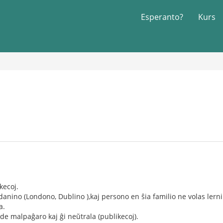
Esperanto?
Kurs
kecoj.
danino (Londono, Dublino ),kaj persono en ŝia familio ne volas lern
a.
de malpaĝaro kaj ĝi neŭtrala (publikecoj).