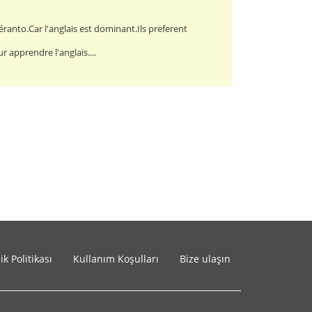
ranto.Car l'anglais est dominant.Ils preferent
r apprendre l'anglais....
lik Politikası
Kullanım Koşulları
Bize ulaşın