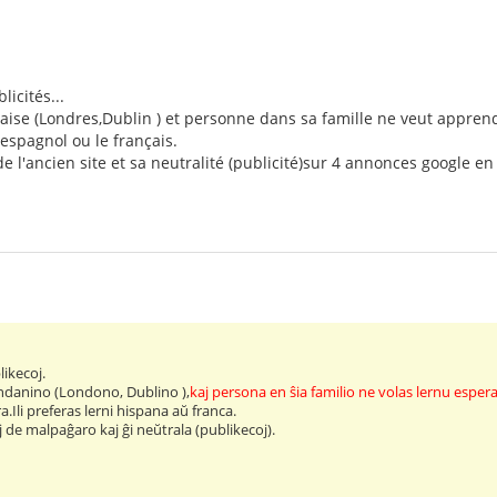
icités...
ise (Londres,Dublin ) et personne dans sa famille ne veut apprendr
espagnol ou le français.
de l'ancien site et sa neutralité (publicité)sur 4 annonces google en
.
ikecoj.
andanino (Londono, Dublino ),
kaj persona en ŝia familio ne volas lernu esper
.Ili preferas lerni hispana aŭ franca.
 de malpaĝaro kaj ĝi neŭtrala (publikecoj).