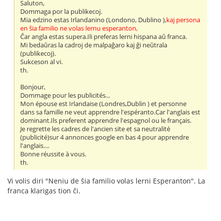
Saluton,
Dommaga por la publikecoj.
Mia edzino estas Irlandanino (Londono, Dublino ),
kaj persona
en ŝia familio ne volas lernu esperanton,
Ĉar angla estas supera.Ili preferas lerni hispana aŭ franca.
Mi bedaŭras la cadroj de malpaĝaro kaj ĝi neŭtrala
(publikecoj).
Sukceson al vi.
th.
Bonjour,
Dommage pour les publicités...
Mon épouse est Irlandaise (Londres,Dublin ) et personne
dans sa famille ne veut apprendre l'espéranto.Car l'anglais est
dominant.Ils preferent apprendre l'espagnol ou le français.
Je regrette les cadres de l'ancien site et sa neutralité
(publicité)sur 4 annonces google en bas 4 pour apprendre
l'anglais....
Bonne réussite à vous.
th.
Vi volis diri "Neniu de ŝia familio volas lerni Esperanton". La
franca klarigas tion ĉi.