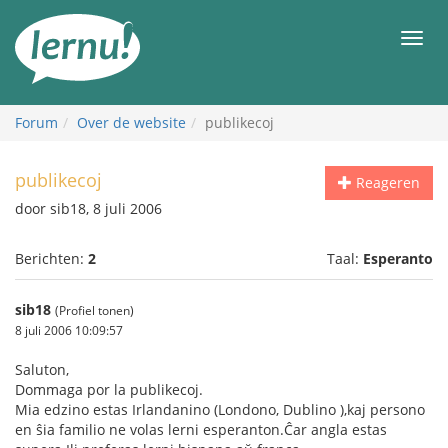
Naar
de
Men
inhoud
Forum
Over de website
publikecoj
publikecoj
Reageren
door sib18, 8 juli 2006
Berichten:
2
Taal:
Esperanto
sib18
(Profiel tonen)
8 juli 2006 10:09:57
Saluton,
Dommaga por la publikecoj.
Mia edzino estas Irlandanino (Londono, Dublino ),kaj persono
en ŝia familio ne volas lerni esperanton.Ĉar angla estas