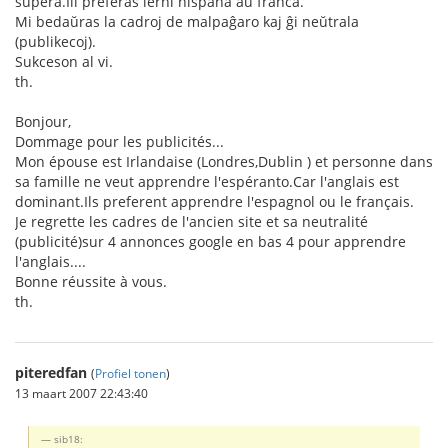
supera.Ili preferas lerni hispana aŭ franca.
Mi bedaŭras la cadroj de malpaĝaro kaj ĝi neŭtrala
(publikecoj).
Sukceson al vi.
th.
Bonjour,
Dommage pour les publicités...
Mon épouse est Irlandaise (Londres,Dublin ) et personne dans
sa famille ne veut apprendre l'espéranto.Car l'anglais est
dominant.Ils preferent apprendre l'espagnol ou le français.
Je regrette les cadres de l'ancien site et sa neutralité
(publicité)sur 4 annonces google en bas 4 pour apprendre
l'anglais....
Bonne réussite à vous.
th.
piteredfan
(
Profiel tonen
)
13 maart 2007 22:43:40
sib18: