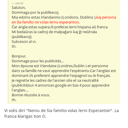
sib18:
Saluton,
Dommaga por la publikecoj.
Mia edzino estas Irlandanino (Londono, Dublino ),
kaj persona
en ŝia familio ne volas lernu esperanton,
Ĉar angla estas supera.Ili preferas lerni hispana aŭ franca.
Mi bedaŭras la cadroj de malpaĝaro kaj ĝi neŭtrala
(publikecoj).
Sukceson al vi.
th.
Bonjour,
Dommage pour les publicités...
Mon épouse est Irlandaise (Londres,Dublin ) et personne
dans sa famille ne veut apprendre l'espéranto.Car l'anglais est
dominant.Ils preferent apprendre l'espagnol ou le français.
Je regrette les cadres de l'ancien site et sa neutralité
(publicité)sur 4 annonces google en bas 4 pour apprendre
l'anglais....
Bonne réussite à vous.
th.
Vi volis diri "Neniu de ŝia familio volas lerni Esperanton". La
franca klarigas tion ĉi.