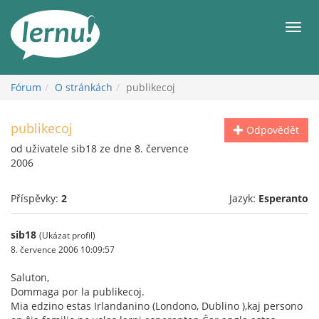
Přejít
k
Men
obsahu
Fórum
O stránkách
publikecoj
publikecoj
Odpovědět
od uživatele sib18 ze dne 8. července
2006
Příspěvky:
2
Jazyk:
Esperanto
sib18
(Ukázat profil)
8. července 2006 10:09:57
Saluton,
Dommaga por la publikecoj.
Mia edzino estas Irlandanino (Londono, Dublino ),kaj persono