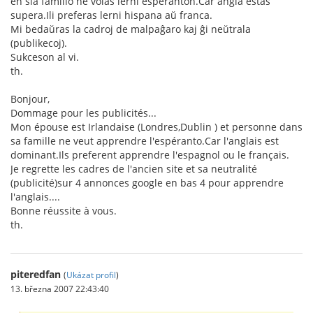
en ŝia familio ne volas lerni esperanton.Ĉar angla estas
supera.Ili preferas lerni hispana aŭ franca.
Mi bedaŭras la cadroj de malpaĝaro kaj ĝi neŭtrala
(publikecoj).
Sukceson al vi.
th.
Bonjour,
Dommage pour les publicités...
Mon épouse est Irlandaise (Londres,Dublin ) et personne dans
sa famille ne veut apprendre l'espéranto.Car l'anglais est
dominant.Ils preferent apprendre l'espagnol ou le français.
Je regrette les cadres de l'ancien site et sa neutralité
(publicité)sur 4 annonces google en bas 4 pour apprendre
l'anglais....
Bonne réussite à vous.
th.
piteredfan
(
Ukázat profil
)
13. března 2007 22:43:40