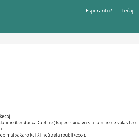
Esperanto?
Tečaj
kecoj.
danino (Londono, Dublino ),kaj persono en ŝia familio ne volas lern
a.
de malpaĝaro kaj ĝi neŭtrala (publikecoj).