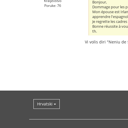
Kraljevstvo
Bonjour,
Poruke: 76
Dommage pour les pub
Mon épouse est Irland
apprendre l'espagnol 
Je regrette les cadres
Bonne réussite à vou
th.
Vi volis diri "Neniu de 
Hrvatski