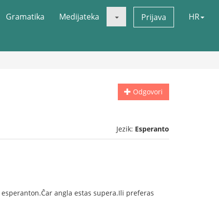
Gramatika
Medijateka
HR
Prijava
Odgovori
Jezik:
Esperanto
i esperanton.Ĉar angla estas supera.Ili preferas