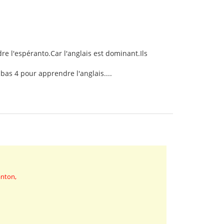
e l'espéranto.Car l'anglais est dominant.Ils
 bas 4 pour apprendre l'anglais....
anton,