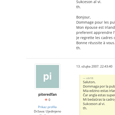
Sukceson al vi.
th.
Bonjour,
Dommage pour les publ
Mon épouse est Irlanda
preferent apprendre l'
Je regrette les cadres 
Bonne réussite à vous
th.
13. ožujka 2007. 22:43:40
sib18:
Saluton,
Dommaga por la publ
Mia edzino estas Irl
piteredfan
Ĉar angla estas supera
Mi bedaŭras la cadroj
0
Sukceson al vi.
Prikaz profila
th.
Država: Ujedinjeno