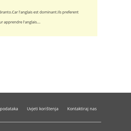
ranto.Car l'anglais est dominant.Ils preferent
r apprendre l'anglais....
 podataka
Uvjeti korištenja
Kontaktiraj nas