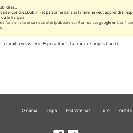
licités...
aise (Londres,Dublin ) et personne dans sa famille ne veut apprendre l'espé
ou le français.
 de l'ancien site et sa neutralité (publicité)sur 4 annonces google en bas 4 pou
s.
ŝia familio volas lerni Esperanton". La franca klarigas tion ĉi.
O nama
Ekipa
Podržite nas
Libro
Zaštita