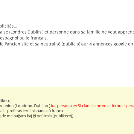
icités...
ise (Londres,Dublin ) et personne dans sa famille ne veut apprendr
espagnol ou le français.
de l'ancien site et sa neutralité (publicité)sur 4 annonces google en
.
ikecoj.
andanino (Londono, Dublino ),
kaj persona en ŝia familio ne volas lernu esper
.Ili preferas lerni hispana aŭ franca.
 de malpaĝaro kaj ĝi neŭtrala (publikecoj).