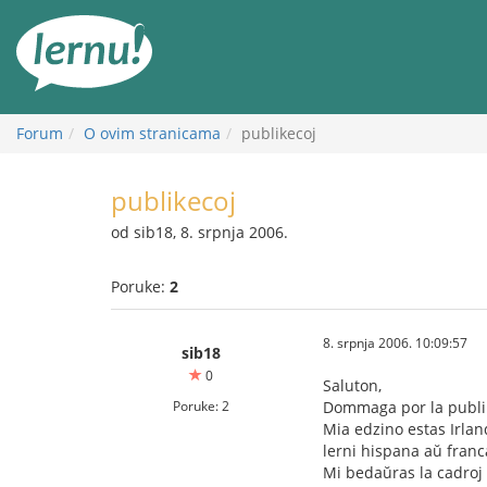
Sadržaj
Forum
O ovim stranicama
publikecoj
publikecoj
od sib18, 8. srpnja 2006.
Poruke:
2
8. srpnja 2006. 10:09:57
sib18
0
Saluton,
Poruke: 2
Dommaga por la publi
Mia edzino estas Irlan
lerni hispana aŭ franc
Mi bedaŭras la cadroj 