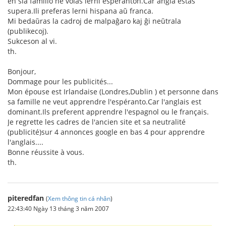
en ŝia familio ne volas lerni esperanton.Ĉar angla estas
supera.Ili preferas lerni hispana aŭ franca.
Mi bedaŭras la cadroj de malpaĝaro kaj ĝi neŭtrala
(publikecoj).
Sukceson al vi.
th.
Bonjour,
Dommage pour les publicités...
Mon épouse est Irlandaise (Londres,Dublin ) et personne dans
sa famille ne veut apprendre l'espéranto.Car l'anglais est
dominant.Ils preferent apprendre l'espagnol ou le français.
Je regrette les cadres de l'ancien site et sa neutralité
(publicité)sur 4 annonces google en bas 4 pour apprendre
l'anglais....
Bonne réussite à vous.
th.
piteredfan
(
Xem thông tin cá nhân
)
22:43:40 Ngày 13 tháng 3 năm 2007