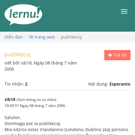
Đi
đến
Men
phần
nội
dung
Diễn đàn
Về trang web
publikecoj
publikecoj
Trả lời
viết bởi sib18, Ngày 08 tháng 7 năm
2006
Tin nhắn:
2
Nội dung:
Esperanto
sib18
(Xem thông tin cá nhân)
10:09:57 Ngày 08 tháng 7 năm 2006
Saluton,
Dommaga por la publikecoj.
Mia edzino estas Irlandanino (Londono, Dublino ),kaj persono