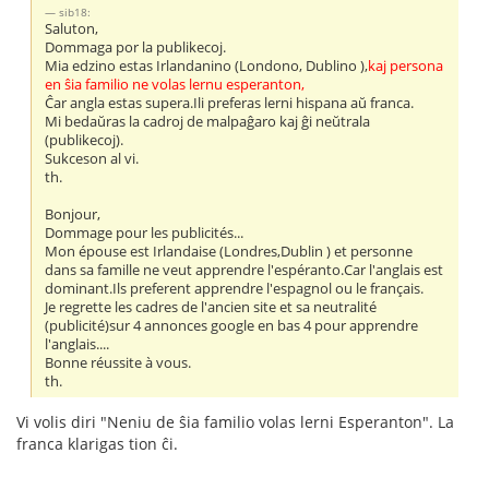
sib18:
Saluton,
Dommaga por la publikecoj.
Mia edzino estas Irlandanino (Londono, Dublino ),
kaj persona
en ŝia familio ne volas lernu esperanton,
Ĉar angla estas supera.Ili preferas lerni hispana aŭ franca.
Mi bedaŭras la cadroj de malpaĝaro kaj ĝi neŭtrala
(publikecoj).
Sukceson al vi.
th.
Bonjour,
Dommage pour les publicités...
Mon épouse est Irlandaise (Londres,Dublin ) et personne
dans sa famille ne veut apprendre l'espéranto.Car l'anglais est
dominant.Ils preferent apprendre l'espagnol ou le français.
Je regrette les cadres de l'ancien site et sa neutralité
(publicité)sur 4 annonces google en bas 4 pour apprendre
l'anglais....
Bonne réussite à vous.
th.
Vi volis diri "Neniu de ŝia familio volas lerni Esperanton". La
franca klarigas tion ĉi.