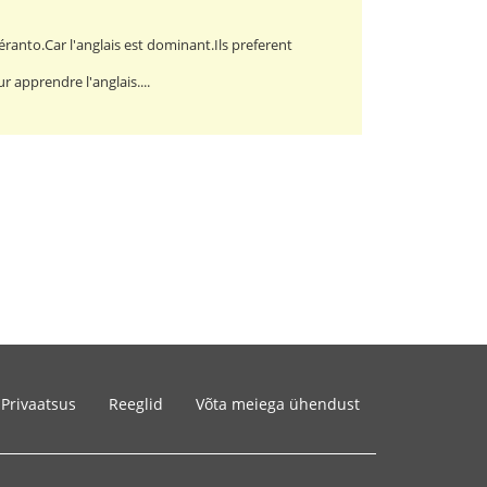
ranto.Car l'anglais est dominant.Ils preferent
r apprendre l'anglais....
Privaatsus
Reeglid
Võta meiega ühendust