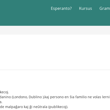
Esperanto?
Kursus
Gram
kecoj.
danino (Londono, Dublino ),kaj persono en ŝia familio ne volas lern
a.
de malpaĝaro kaj ĝi neŭtrala (publikecoj).