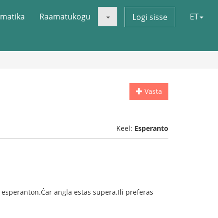
matika
Raamatukogu
ET
Logi sisse
Vasta
Keel:
Esperanto
i esperanton.Ĉar angla estas supera.Ili preferas