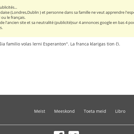
licités...
aise (Londres,Dublin ) et personne dans sa famille ne veut apprendre l'espé
ou le français.
 de l'ancien site et sa neutralité (publicité)sur 4 annonces google en bas 4 pou
s.
ŝia familio volas lerni Esperanton". La franca klarigas tion ĉi.
Meist
Meeskond
Toeta meid
Libro