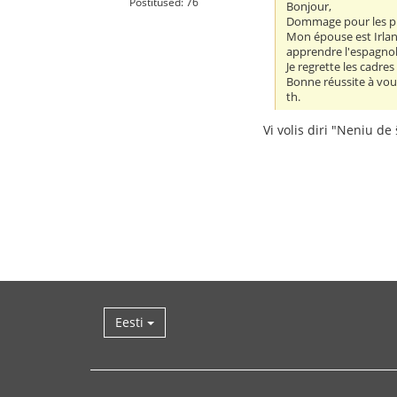
Postitused: 76
Bonjour,
Dommage pour les pub
Mon épouse est Irland
apprendre l'espagnol 
Je regrette les cadres
Bonne réussite à vou
th.
Vi volis diri "Neniu de 
Eesti