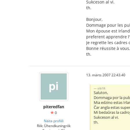
Sukceson al vi.
th.
Bonjour,
Dommage pour les publ
Mon épouse est Irlanda
preferent apprendre l'
Je regrette les cadres 
Bonne réussite à vous
th.
13. märts 2007 22:43.40
sib18:
Saluton,
Dommaga por la publ
Mia edzino estas Irl
piteredfan
Ĉar angla estas supera
Mi bedaŭras la cadroj
0
Sukceson al vi.
Näita profiili
th.
Riik: Ühendkuningriik