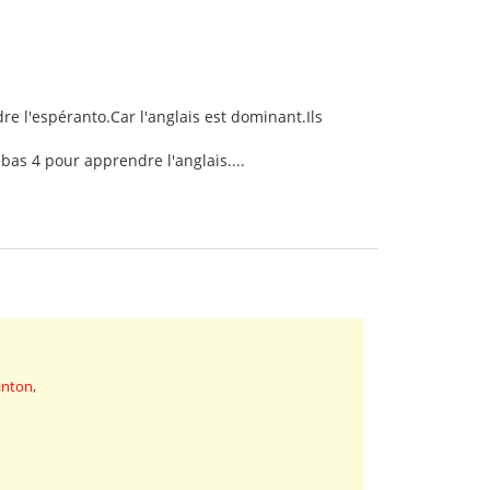
e l'espéranto.Car l'anglais est dominant.Ils
 bas 4 pour apprendre l'anglais....
anton,