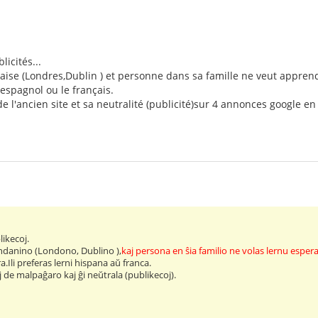
icités...
ise (Londres,Dublin ) et personne dans sa famille ne veut apprendr
espagnol ou le français.
de l'ancien site et sa neutralité (publicité)sur 4 annonces google en
.
ikecoj.
andanino (Londono, Dublino ),
kaj persona en ŝia familio ne volas lernu esper
.Ili preferas lerni hispana aŭ franca.
 de malpaĝaro kaj ĝi neŭtrala (publikecoj).