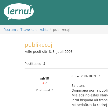
Sisu
juurde
Foorum
Teave saidi kohta
publikecoj
publikecoj
kelle poolt sib18, 8. juuli 2006
Postitused:
2
8. juuli 2006 10:09.57
sib18
0
Saluton,
Postitused: 2
Dommaga por la publi
Mia edzino estas Irlan
lerni hispana aŭ franc
Mi bedaŭras la cadroj 