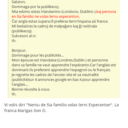
Saluton,
Dommaga por la publikecoj.
Mia edzino estas Irlandanino (Londono, Dublino ),
kaj persona
en ŝia familio ne volas lernu esperanton,
Ĉar angla estas supera.Ili preferas lerni hispana aŭ franca.
Mi bedaŭras la cadroj de malpaĝaro kaj ĝi neŭtrala
(publikecoj).
Sukceson al vi.
th.
Bonjour,
Dommage pour les publicités...
Mon épouse est Irlandaise (Londres,Dublin ) et personne
dans sa famille ne veut apprendre l'espéranto.Car l'anglais est
dominant.Ils preferent apprendre l'espagnol ou le français.
Je regrette les cadres de l'ancien site et sa neutralité
(publicité)sur 4 annonces google en bas 4 pour apprendre
l'anglais....
Bonne réussite à vous.
th.
Vi volis diri "Neniu de ŝia familio volas lerni Esperanton". La
franca klarigas tion ĉi.