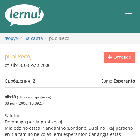
Към
съдържанието
Мен
Форум
За сайта
publikecoj
publikecoj
Отговор
от sib18, 08 юли 2006
Съобщения:
2
Език:
Esperanto
sib18
(Покажи профила)
08 юли 2006, 10:09:57
Saluton,
Dommaga por la publikecoj.
Mia edzino estas Irlandanino (Londono, Dublino ),kaj persono
en ŝia familio ne volas lerni esperanton.Ĉar angla estas