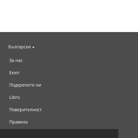
Български
За нас
Екип
Подкрепете ни
Libro
Поверителност
Правила
Свържете се с нас