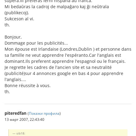
supera.Ili preferas lerni hispana aŭ franca.
Mi bedaŭras la cadroj de malpaĝaro kaj ĝi neŭtrala
(publikecoj).
Sukceson al vi.
th.
Bonjour,
Dommage pour les publicités...
Mon épouse est Irlandaise (Londres,Dublin ) et personne dans
sa famille ne veut apprendre l'espéranto.Car l'anglais est
dominant.Ils preferent apprendre l'espagnol ou le français.
Je regrette les cadres de l'ancien site et sa neutralité
(publicité)sur 4 annonces google en bas 4 pour apprendre
l'anglais....
Bonne réussite à vous.
th.
piteredfan
(
Покажи профила
)
13 март 2007, 22:43:40
sib18: