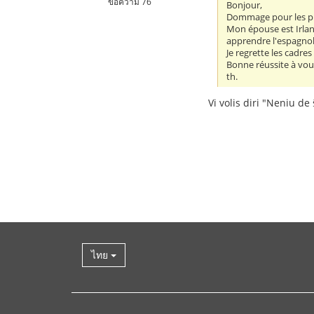
ข้อความ 76
Bonjour,
Dommage pour les pub
Mon épouse est Irland
apprendre l'espagnol 
Je regrette les cadres
Bonne réussite à vou
th.
Vi volis diri "Neniu de 
ไทย