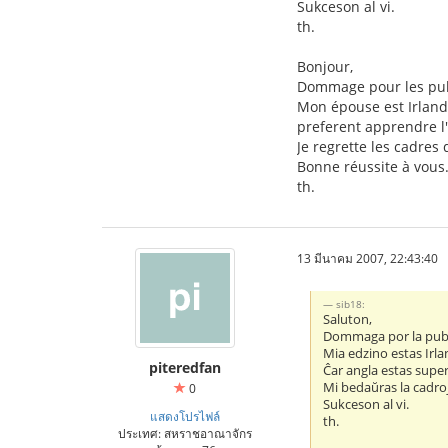
Sukceson al vi.
th.
Bonjour,
Dommage pour les publ
Mon épouse est Irlanda
preferent apprendre l'
Je regrette les cadres 
Bonne réussite à vous
th.
13 มีนาคม 2007, 22:43:40
sib18:
Saluton,
Dommaga por la publ
Mia edzino estas Irl
piteredfan
Ĉar angla estas supera
Mi bedaŭras la cadroj
0
Sukceson al vi.
แสดงโปรไฟล์
th.
ประเทศ: สหราชอาณาจักร