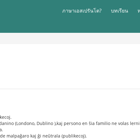
ภาษาเอสเปรันโต?
บทเรียน
kecoj.
danino (Londono, Dublino ),kaj persono en ŝia familio ne volas lern
a.
de malpaĝaro kaj ĝi neŭtrala (publikecoj).