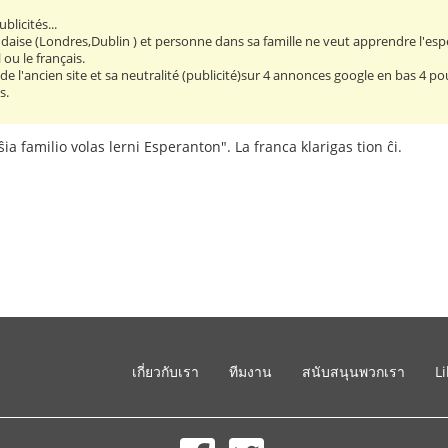
licités...
aise (Londres,Dublin ) et personne dans sa famille ne veut apprendre l'espé
ou le français.
 de l'ancien site et sa neutralité (publicité)sur 4 annonces google en bas 4 pou
s.
ŝia familio volas lerni Esperanton". La franca klarigas tion ĉi.
เกี่ยวกับเรา
ทีมงาน
สนับสนุนพวกเรา
L