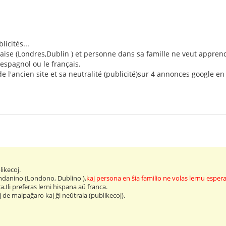
icités...
ise (Londres,Dublin ) et personne dans sa famille ne veut apprendr
espagnol ou le français.
de l'ancien site et sa neutralité (publicité)sur 4 annonces google en
.
ikecoj.
andanino (Londono, Dublino ),
kaj persona en ŝia familio ne volas lernu esper
.Ili preferas lerni hispana aŭ franca.
 de malpaĝaro kaj ĝi neŭtrala (publikecoj).