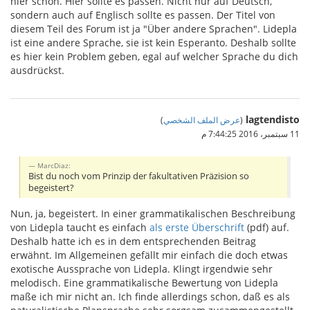
hier schon. Hier sollte es passen. Nicht nur auf Deutsch,
sondern auch auf Englisch sollte es passen. Der Titel von
diesem Teil des Forum ist ja "Über andere Sprachen". Lidepla
ist eine andere Sprache, sie ist kein Esperanto. Deshalb sollte
es hier kein Problem geben, egal auf welcher Sprache du dich
ausdrückst.
lagtendisto
(
عرض الملف الشخصي
)
11 سبتمبر، 2016 7:44:25 م
MarcDiaz:
Bist du noch vom Prinzip der fakultativen Präzision so
begeistert?
Nun, ja, begeistert. In einer grammatikalischen Beschreibung
von Lidepla taucht es einfach
als erste Überschrift
(pdf) auf.
Deshalb hatte ich es in dem entsprechenden Beitrag
erwähnt. Im Allgemeinen gefällt mir einfach die doch etwas
exotische Aussprache von Lidepla. Klingt irgendwie sehr
melodisch. Eine grammatikalische Bewertung von Lidepla
maße ich mir nicht an. Ich finde allerdings schon, daß es als