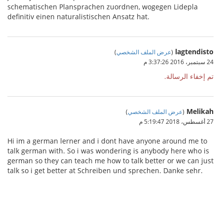
schematischen Plansprachen zuordnen, wogegen Lidepla
definitiv einen naturalistischen Ansatz hat.
lagtendisto
(
عرض الملف الشخصي
)
24 سبتمبر، 2016 3:37:26 م
تم إخفاء الرسالة.
Melikah
(
عرض الملف الشخصي
)
27 أغسطس، 2018 5:19:47 م
Hi im a german lerner and i dont have anyone around me to
talk german with. So i was wondering is anybody here who is
german so they can teach me how to talk better or we can just
talk so i get better at Schreiben und sprechen. Danke sehr.