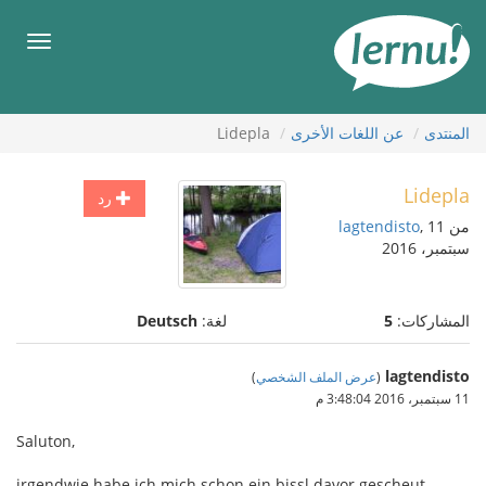
لى
لمحتويات
قائمة
طعام
المنتدى
عن اللغات الأخرى
Lidepla
Lidepla
رد
من
, 11
lagtendisto
سبتمبر، 2016
المشاركات:
5
لغة:
Deutsch
lagtendisto
(
عرض الملف الشخصي
)
11 سبتمبر، 2016 3:48:04 م
Saluton,
irgendwie habe ich mich schon ein bissl davor gescheut