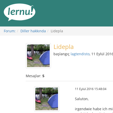
İçerik
Görüntüleme
Forum:
Diller hakkında
Lidepla
Lidepla
başlangıç
lagtendisto
, 11 Eylül 201
Mesajlar:
5
11 Eylül 2016 15:48:04
Saluton,
irgendwie habe ich mi