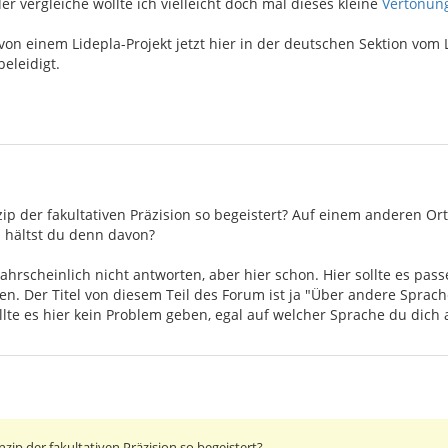
r vergleiche wollte ich vielleicht doch mal dieses kleine
Vertonung
n einem Lidepla-Projekt jetzt hier in der deutschen Sektion vom 
beleidigt.
ip der fakultativen Präzision so begeistert? Auf einem anderen Ort
as hältst du denn davon?
ahrscheinlich nicht antworten, aber hier schon. Hier sollte es pas
sen. Der Titel von diesem Teil des Forum ist ja "Über andere Sprache
llte es hier kein Problem geben, egal auf welcher Sprache du dich 
zip der fakultativen Präzision so begeistert?