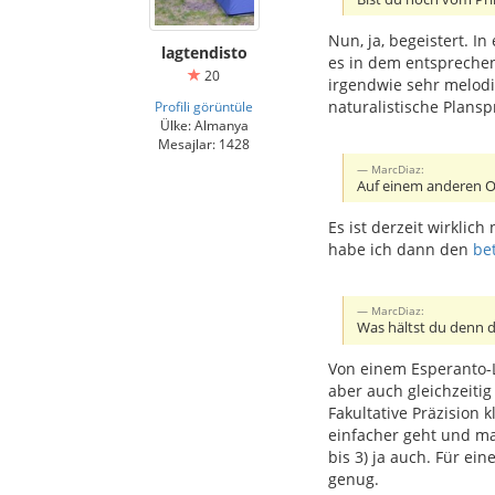
Nun, ja, begeistert. I
lagtendisto
es in dem entsprechen
20
irgendwie sehr melodi
naturalistische Plans
Profili görüntüle
Ülke: Almanya
Mesajlar: 1428
MarcDiaz:
Auf einem anderen Ort
Es ist derzeit wirkli
habe ich dann den
be
MarcDiaz:
Was hältst du denn 
Von einem Esperanto-L
aber auch gleichzeiti
Fakultative Präzision 
einfacher geht und ma
bis 3) ja auch. Für ei
genug.