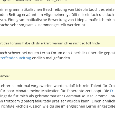
n einer grammatikalischen Beschreibung von Lidepla taucht es einf
den Beitrag erwähnt. Im Allgemeinen gefällt mir einfach die doch 
sch. Eine grammatikalische Bewertung von Lidepla maße ich mir nich
prache sehr sorgsam zusammengestellt worden ist.
 des Forums habe ich dir erklärt, warum ich es nicht so toll finde.
ch noch schwer bei neuen Lernu Forum den Überblick über die gepo
treffenden Beitrag
endlich mal gefunden.
davon?
ehrer ist mir mal vorgeworfen worden, daß ich kein Talent für Gr
g für paar Monate meine Motivation für Esperanto zerkloppt. Die
Fr
klingt da für mich als gebrandmarkter Grammatikdussel erstmal int
n trotzdem (später) fakultativ präziser werden kann. Einen ähnlic
ne richtige Fachdiskussion wie du sie im englischen Lernu angestoß