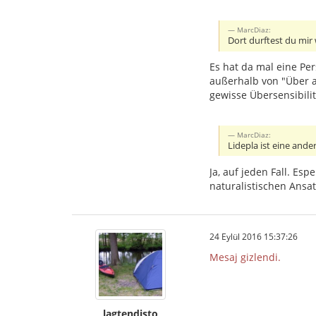
MarcDiaz:
Dort durftest du mir 
Es hat da mal eine Per
außerhalb von "Über 
gewisse Übersensibili
MarcDiaz:
Lidepla ist eine ande
Ja, auf jeden Fall. E
naturalistischen Ansat
24 Eylül 2016 15:37:26
Mesaj gizlendi.
lagtendisto