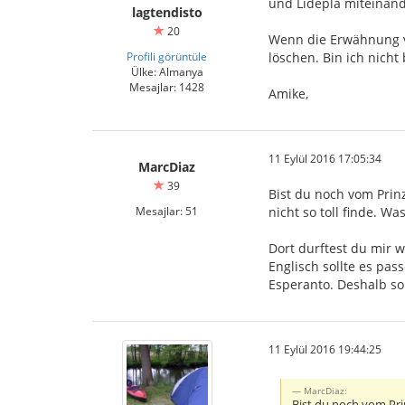
und Lidepla miteinande
lagtendisto
20
Wenn die Erwähnung vo
Profili görüntüle
löschen. Bin ich nicht 
Ülke: Almanya
Mesajlar: 1428
Amike,
11 Eylül 2016 17:05:34
MarcDiaz
39
Bist du noch vom Prinz
Mesajlar: 51
nicht so toll finde. W
Dort durftest du mir w
Englisch sollte es pas
Esperanto. Deshalb so
11 Eylül 2016 19:44:25
MarcDiaz:
Bist du noch vom Prin