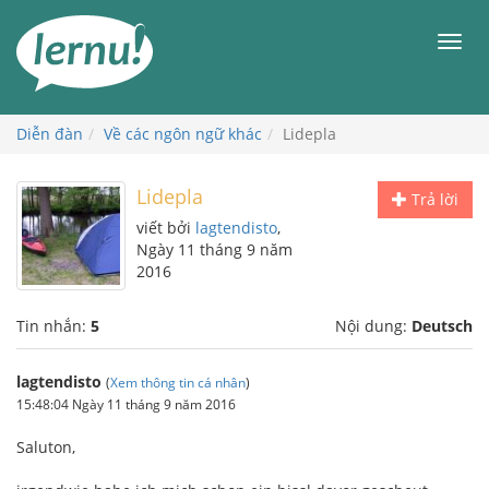
Đi
đến
Men
phần
nội
dung
Diễn đàn
Về các ngôn ngữ khác
Lidepla
Lidepla
Trả lời
viết bởi
lagtendisto
,
Ngày 11 tháng 9 năm
2016
Tin nhắn:
5
Nội dung:
Deutsch
lagtendisto
(
Xem thông tin cá nhân
)
15:48:04 Ngày 11 tháng 9 năm 2016
Saluton,