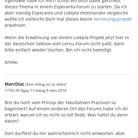
irgendwie habe ich mich schon ein bissl davor gescheut
dieses Thema in einem Esperanto-Forum zu starten. Da ich
aber ständig Esperanto und Lidepla miteinander vergleiche
wollte ich vielleicht doch mal dieses kleine
Vertonungsprojekt
erwähnen.
Wenn die Erwähnung von einem Lidepla-Projekt jetzt hier in
der deutschen Sektion vom Lernu-Forum nicht paßt, dann
bitte einfach wieder löschen. Bin ich nicht beleidigt.
Amike,
MarcDiaz
(Xem thông tin cá nhân)
17:05:34 Ngày 11 tháng 9 năm 2016
Bist du noch vom Prinzip der fakultativen Präzision so
begeistert? Auf einem anderen Ort des Forums habe ich dir
erklärt, warum ich es nicht so toll finde. Was hältst du denn
davon?
Dort durftest du mir wahrscheinlich nicht antworten, aber