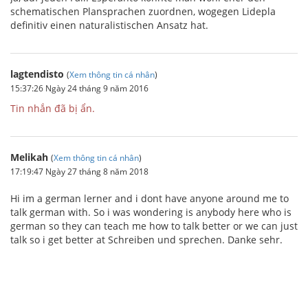
schematischen Plansprachen zuordnen, wogegen Lidepla
definitiv einen naturalistischen Ansatz hat.
lagtendisto
(
Xem thông tin cá nhân
)
15:37:26 Ngày 24 tháng 9 năm 2016
Tin nhắn đã bị ẩn.
Melikah
(
Xem thông tin cá nhân
)
17:19:47 Ngày 27 tháng 8 năm 2018
Hi im a german lerner and i dont have anyone around me to
talk german with. So i was wondering is anybody here who is
german so they can teach me how to talk better or we can just
talk so i get better at Schreiben und sprechen. Danke sehr.