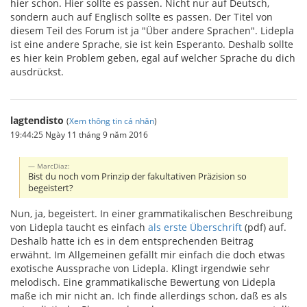
hier schon. Hier sollte es passen. Nicht nur auf Deutsch,
sondern auch auf Englisch sollte es passen. Der Titel von
diesem Teil des Forum ist ja "Über andere Sprachen". Lidepla
ist eine andere Sprache, sie ist kein Esperanto. Deshalb sollte
es hier kein Problem geben, egal auf welcher Sprache du dich
ausdrückst.
lagtendisto
(
Xem thông tin cá nhân
)
19:44:25 Ngày 11 tháng 9 năm 2016
MarcDiaz:
Bist du noch vom Prinzip der fakultativen Präzision so
begeistert?
Nun, ja, begeistert. In einer grammatikalischen Beschreibung
von Lidepla taucht es einfach
als erste Überschrift
(pdf) auf.
Deshalb hatte ich es in dem entsprechenden Beitrag
erwähnt. Im Allgemeinen gefällt mir einfach die doch etwas
exotische Aussprache von Lidepla. Klingt irgendwie sehr
melodisch. Eine grammatikalische Bewertung von Lidepla
maße ich mir nicht an. Ich finde allerdings schon, daß es als