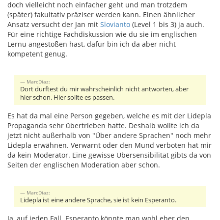
doch vielleicht noch einfacher geht und man trotzdem
(später) fakultativ präziser werden kann. Einen ähnlicher
Ansatz versucht der Jan mit
Slovianto
(Level 1 bis 3) ja auch.
Für eine richtige Fachdiskussion wie du sie im englischen
Lernu angestoßen hast, dafür bin ich da aber nicht
kompetent genug.
MarcDiaz:
Dort durftest du mir wahrscheinlich nicht antworten, aber
hier schon. Hier sollte es passen.
Es hat da mal eine Person gegeben, welche es mit der Lidepla
Propaganda sehr übertrieben hatte. Deshalb wollte ich da
jetzt nicht außerhalb von "Über andere Sprachen" noch mehr
Lidepla erwähnen. Verwarnt oder den Mund verboten hat mir
da kein Moderator. Eine gewisse Übersensibilität gibts da von
Seiten der englischen Moderation aber schon.
MarcDiaz:
Lidepla ist eine andere Sprache, sie ist kein Esperanto.
Ja, auf jeden Fall. Esperanto könnte man wohl eher den