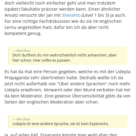
doch vielleicht noch einfacher geht und man trotzdem
(später) fakultativ präziser werden kann. Einen ähnlicher
Ansatz versucht der Jan mit
Slovianto
(Level 1 bis 3) ja auch.
Für eine richtige Fachdiskussion wie du sie im englischen
Lernu angestoßen hast, dafür bin ich da aber nicht
kompetent genug.
MarcDiaz:
Dort durftest du mir wahrscheinlich nicht antworten, aber
hier schon. Hier sollte es passen.
Es hat da mal eine Person gegeben, welche es mit der Lidepla
Propaganda sehr übertrieben hatte. Deshalb wollte ich da
jetzt nicht außerhalb von "Über andere Sprachen" noch mehr
Lidepla erwähnen. Verwarnt oder den Mund verboten hat mir
da kein Moderator. Eine gewisse Übersensibilität gibts da von
Seiten der englischen Moderation aber schon.
MarcDiaz:
Lidepla ist eine andere Sprache, sie ist kein Esperanto.
Ja, auf jeden Fall. Esperanto könnte man wohl eher den