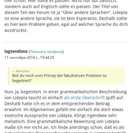
hier schon. Hier sollte es passen. Nicht nur auf Deutsch,
sondern auch auf Englisch sollte es passen. Der Titel von
diesem Teil des Forum ist ja "Über andere Sprachen". Lidepla
ist eine andere Sprache, sie ist kein Esperanto. Deshalb sollte
es hier kein Problem geben, egal auf welcher Sprache du dich
ausdrückst.
lagtendisto
(
Показать профиль
)
11 сентября 2016 г., 19:44:25
MarcDiaz:
Bist du noch vom Prinzip der fakultativen Präzision so
begeistert?
Nun, ja, begeistert. In einer grammatikalischen Beschreibung
von Lidepla taucht es einfach
als erste Überschrift
(pdf) auf.
Deshalb hatte ich es in dem entsprechenden Beitrag
erwähnt. Im Allgemeinen gefällt mir einfach die doch etwas
exotische Aussprache von Lidepla. Klingt irgendwie sehr
melodisch. Eine grammatikalische Bewertung von Lidepla
maße ich mir nicht an. Ich finde allerdings schon, daß es als