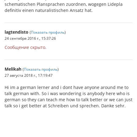
schematischen Plansprachen zuordnen, wogegen Lidepla
definitiv einen naturalistischen Ansatz hat.
lagtendisto
(
Показать профиль
)
24 сентября 2016 г., 15:37:26
Сообщение скрыто.
Melikah
(
Показать профиль
)
27 августа 2018 г., 17:19:47
Hi im a german lerner and i dont have anyone around me to
talk german with. So i was wondering is anybody here who is
german so they can teach me how to talk better or we can just
talk so i get better at Schreiben und sprechen. Danke sehr.