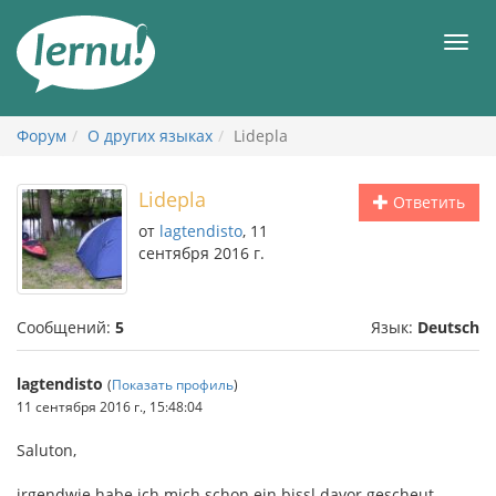
К
содержанию
Мен
Форум
О других языках
Lidepla
Lidepla
Ответить
от
lagtendisto
, 11
сентября 2016 г.
Сообщений:
5
Язык:
Deutsch
lagtendisto
(
Показать профиль
)
11 сентября 2016 г., 15:48:04
Saluton,
irgendwie habe ich mich schon ein bissl davor gescheut