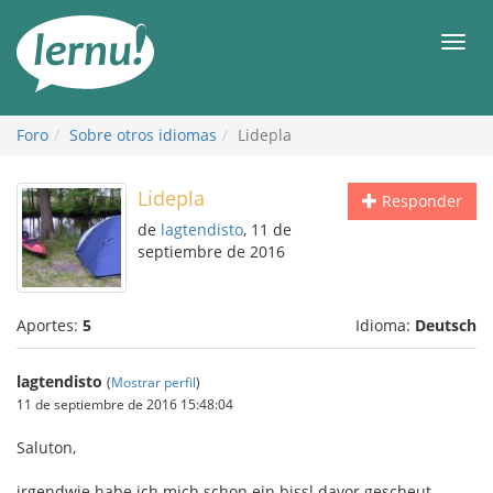
Contenido
Men
Foro
Sobre otros idiomas
Lidepla
Lidepla
Responder
de
lagtendisto
, 11 de
septiembre de 2016
Aportes:
5
Idioma:
Deutsch
lagtendisto
(
Mostrar perfil
)
11 de septiembre de 2016 15:48:04
Saluton,
irgendwie habe ich mich schon ein bissl davor gescheut