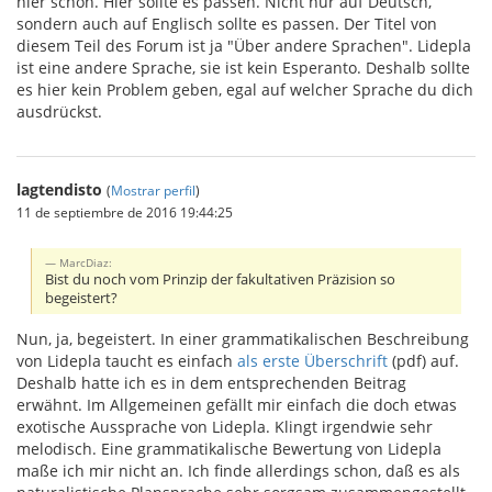
hier schon. Hier sollte es passen. Nicht nur auf Deutsch,
sondern auch auf Englisch sollte es passen. Der Titel von
diesem Teil des Forum ist ja "Über andere Sprachen". Lidepla
ist eine andere Sprache, sie ist kein Esperanto. Deshalb sollte
es hier kein Problem geben, egal auf welcher Sprache du dich
ausdrückst.
lagtendisto
(
Mostrar perfil
)
11 de septiembre de 2016 19:44:25
MarcDiaz:
Bist du noch vom Prinzip der fakultativen Präzision so
begeistert?
Nun, ja, begeistert. In einer grammatikalischen Beschreibung
von Lidepla taucht es einfach
als erste Überschrift
(pdf) auf.
Deshalb hatte ich es in dem entsprechenden Beitrag
erwähnt. Im Allgemeinen gefällt mir einfach die doch etwas
exotische Aussprache von Lidepla. Klingt irgendwie sehr
melodisch. Eine grammatikalische Bewertung von Lidepla
maße ich mir nicht an. Ich finde allerdings schon, daß es als