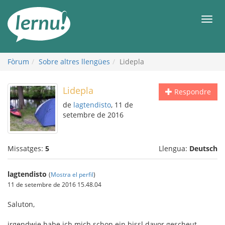
Al
contingut
Men
Fòrum
Sobre altres llengües
Lidepla
Lidepla
Respondre
de
lagtendisto
, 11 de
setembre de 2016
Missatges:
5
Llengua:
Deutsch
lagtendisto
(
Mostra el perfil
)
11 de setembre de 2016 15.48.04
Saluton,
irgendwie habe ich mich schon ein bissl davor gescheut