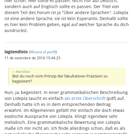
hier schon. Hier sollte es passen. Nicht nur auf Deutsch,
sondern auch auf Englisch sollte es passen. Der Titel von
diesem Teil des Forum ist ja "Über andere Sprachen". Lidepla
ist eine andere Sprache, sie ist kein Esperanto. Deshalb sollte
es hier kein Problem geben, egal auf welcher Sprache du dich
ausdrückst.
lagtendisto
(
Mostra el perfil
)
11 de setembre de 2016 19.44.25
MarcDiaz:
Bist du noch vom Prinzip der fakultativen Präzision so
begeistert?
Nun, ja, begeistert. In einer grammatikalischen Beschreibung
von Lidepla taucht es einfach
als erste Überschrift
(pdf) auf.
Deshalb hatte ich es in dem entsprechenden Beitrag
erwähnt. Im Allgemeinen gefällt mir einfach die doch etwas
exotische Aussprache von Lidepla. Klingt irgendwie sehr
melodisch. Eine grammatikalische Bewertung von Lidepla
maße ich mir nicht an. Ich finde allerdings schon, daß es als