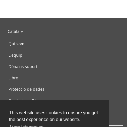
Català
Qui som
L'equip
Dóna'ns suport
Libro
Protecció de dades
Condicions d'ús
Contacta amb nosaltres
This website uses cookies to ensure you get
the best experience on our website.