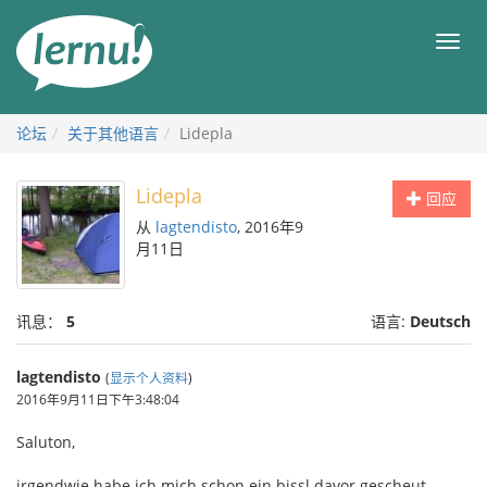
去
目
目
錄
录
頁
论坛
关于其他语言
Lidepla
Lidepla
回应
从
lagtendisto
, 2016年9
月11日
讯息：
5
语言:
Deutsch
lagtendisto
(
显示个人资料
)
2016年9月11日下午3:48:04
Saluton,
irgendwie habe ich mich schon ein bissl davor gescheut