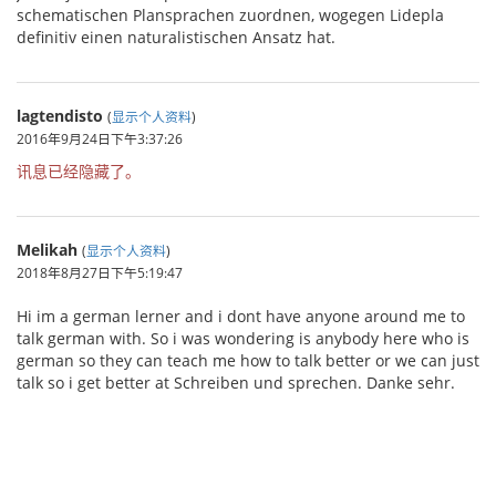
schematischen Plansprachen zuordnen, wogegen Lidepla
definitiv einen naturalistischen Ansatz hat.
lagtendisto
(
显示个人资料
)
2016年9月24日下午3:37:26
讯息已经隐藏了。
Melikah
(
显示个人资料
)
2018年8月27日下午5:19:47
Hi im a german lerner and i dont have anyone around me to
talk german with. So i was wondering is anybody here who is
german so they can teach me how to talk better or we can just
talk so i get better at Schreiben und sprechen. Danke sehr.