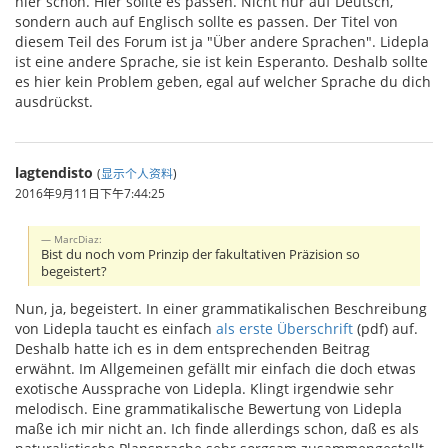
hier schon. Hier sollte es passen. Nicht nur auf Deutsch,
sondern auch auf Englisch sollte es passen. Der Titel von
diesem Teil des Forum ist ja "Über andere Sprachen". Lidepla
ist eine andere Sprache, sie ist kein Esperanto. Deshalb sollte
es hier kein Problem geben, egal auf welcher Sprache du dich
ausdrückst.
lagtendisto
(
显示个人资料
)
2016年9月11日下午7:44:25
MarcDiaz:
Bist du noch vom Prinzip der fakultativen Präzision so
begeistert?
Nun, ja, begeistert. In einer grammatikalischen Beschreibung
von Lidepla taucht es einfach
als erste Überschrift
(pdf) auf.
Deshalb hatte ich es in dem entsprechenden Beitrag
erwähnt. Im Allgemeinen gefällt mir einfach die doch etwas
exotische Aussprache von Lidepla. Klingt irgendwie sehr
melodisch. Eine grammatikalische Bewertung von Lidepla
maße ich mir nicht an. Ich finde allerdings schon, daß es als