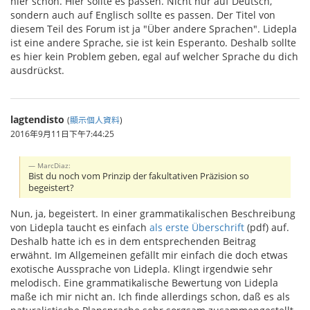
hier schon. Hier sollte es passen. Nicht nur auf Deutsch,
sondern auch auf Englisch sollte es passen. Der Titel von
diesem Teil des Forum ist ja "Über andere Sprachen". Lidepla
ist eine andere Sprache, sie ist kein Esperanto. Deshalb sollte
es hier kein Problem geben, egal auf welcher Sprache du dich
ausdrückst.
lagtendisto
(
顯示個人資料
)
2016年9月11日下午7:44:25
MarcDiaz:
Bist du noch vom Prinzip der fakultativen Präzision so
begeistert?
Nun, ja, begeistert. In einer grammatikalischen Beschreibung
von Lidepla taucht es einfach
als erste Überschrift
(pdf) auf.
Deshalb hatte ich es in dem entsprechenden Beitrag
erwähnt. Im Allgemeinen gefällt mir einfach die doch etwas
exotische Aussprache von Lidepla. Klingt irgendwie sehr
melodisch. Eine grammatikalische Bewertung von Lidepla
maße ich mir nicht an. Ich finde allerdings schon, daß es als