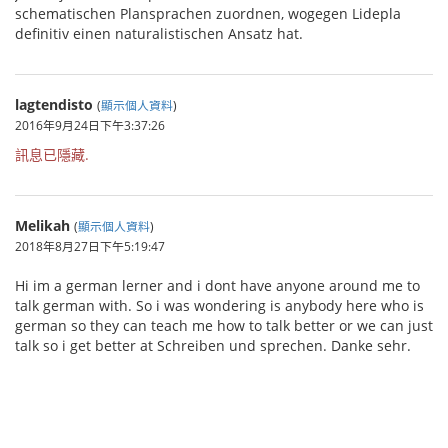
schematischen Plansprachen zuordnen, wogegen Lidepla
definitiv einen naturalistischen Ansatz hat.
lagtendisto
(
顯示個人資料
)
2016年9月24日下午3:37:26
訊息已隱藏.
Melikah
(
顯示個人資料
)
2018年8月27日下午5:19:47
Hi im a german lerner and i dont have anyone around me to
talk german with. So i was wondering is anybody here who is
german so they can teach me how to talk better or we can just
talk so i get better at Schreiben und sprechen. Danke sehr.