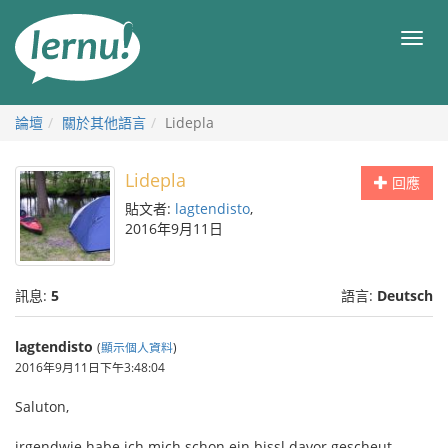
前
往
目
目
錄
錄
論壇
關於其他語言
Lidepla
Lidepla
回應
貼文者:
lagtendisto
,
2016年9月11日
訊息:
5
語言:
Deutsch
lagtendisto
(
顯示個人資料
)
2016年9月11日下午3:48:04
Saluton,
irgendwie habe ich mich schon ein bissl davor gescheut