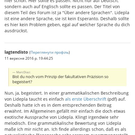
hier schon. Hier sollte es passen. Nicht nur auf Deutsch,
sondern auch auf Englisch sollte es passen. Der Titel von
diesem Teil des Forum ist ja "Über andere Sprachen". Lidepla
ist eine andere Sprache, sie ist kein Esperanto. Deshalb sollte
es hier kein Problem geben, egal auf welcher Sprache du dich
ausdrückst.
lagtendisto
(
Переглянути профіль
)
11 вересня 2016 р. 19:44:25
MarcDiaz:
Bist du noch vom Prinzip der fakultativen Präzision so
begeistert?
Nun, ja, begeistert. In einer grammatikalischen Beschreibung
von Lidepla taucht es einfach
als erste Überschrift
(pdf) auf.
Deshalb hatte ich es in dem entsprechenden Beitrag
erwähnt. Im Allgemeinen gefällt mir einfach die doch etwas
exotische Aussprache von Lidepla. Klingt irgendwie sehr
melodisch. Eine grammatikalische Bewertung von Lidepla
maße ich mir nicht an. Ich finde allerdings schon, daß es als