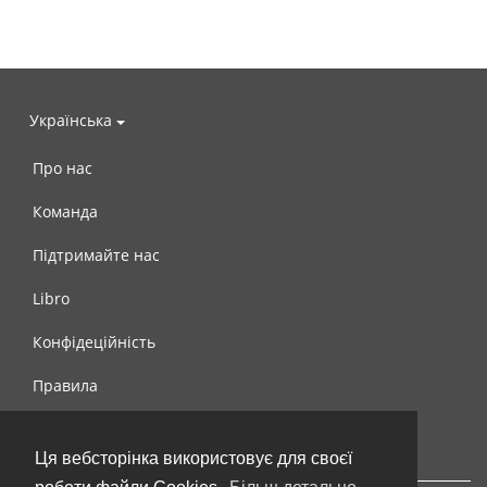
Українська
Про нас
Команда
Підтримайте нас
Libro
Конфідеційність
Правила
Контакти
Ця вебсторінка використовує для своєї