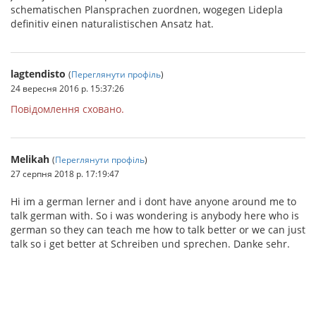
schematischen Plansprachen zuordnen, wogegen Lidepla
definitiv einen naturalistischen Ansatz hat.
lagtendisto
(
Переглянути профіль
)
24 вересня 2016 р. 15:37:26
Повідомлення сховано.
Melikah
(
Переглянути профіль
)
27 серпня 2018 р. 17:19:47
Hi im a german lerner and i dont have anyone around me to
talk german with. So i was wondering is anybody here who is
german so they can teach me how to talk better or we can just
talk so i get better at Schreiben und sprechen. Danke sehr.