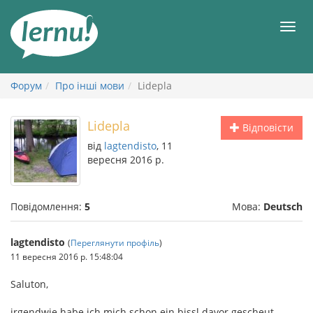
До
змісту
Мен
Форум
Про інші мови
Lidepla
Lidepla
Відповісти
від
lagtendisto
, 11
вересня 2016 р.
Повідомлення:
5
Мова:
Deutsch
lagtendisto
(
Переглянути профіль
)
11 вересня 2016 р. 15:48:04
Saluton,
irgendwie habe ich mich schon ein bissl davor gescheut