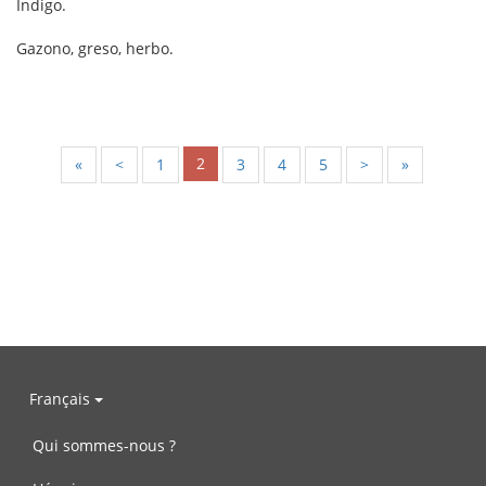
Indigo.
Gazono, greso, herbo.
2
«
<
1
3
4
5
>
»
Français
Qui sommes-nous ?