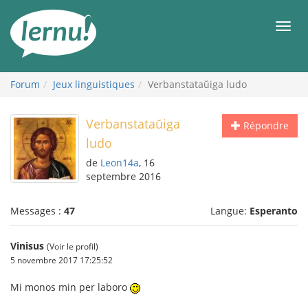
Aller
au
Men
contenu
Forum
Jeux linguistiques
Verbanstataŭiga ludo
Verbanstataŭiga
Répondre
ludo
de
Leon14a
, 16
septembre 2016
Messages :
47
Langue:
Esperanto
Vinisus
(Voir le profil)
5 novembre 2017 17:25:52
Mi monos min per laboro