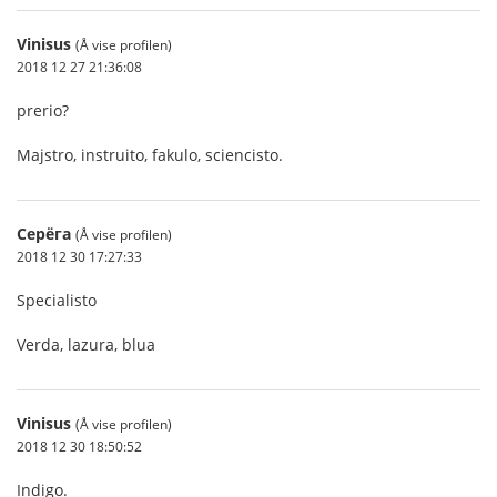
Vinisus
(Å vise profilen)
2018 12 27 21:36:08
prerio?
Majstro, instruito, fakulo, sciencisto.
Серёга
(Å vise profilen)
2018 12 30 17:27:33
Specialisto
Verda, lazura, blua
Vinisus
(Å vise profilen)
2018 12 30 18:50:52
Indigo.