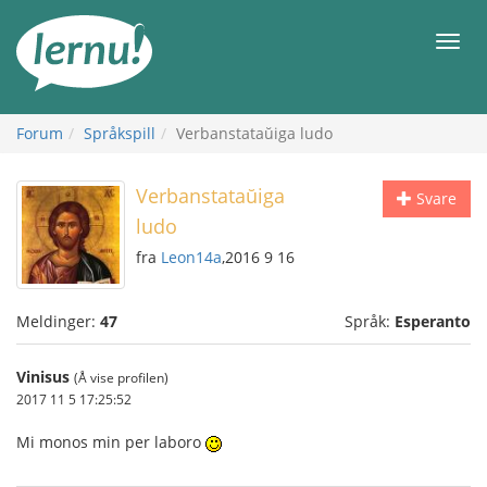
Til
innholdet
Meny
Forum
Språkspill
Verbanstataŭiga ludo
Verbanstataŭiga
Svare
ludo
fra
Leon14a
,2016 9 16
Meldinger:
47
Språk:
Esperanto
Vinisus
(Å vise profilen)
2017 11 5 17:25:52
Mi monos min per laboro