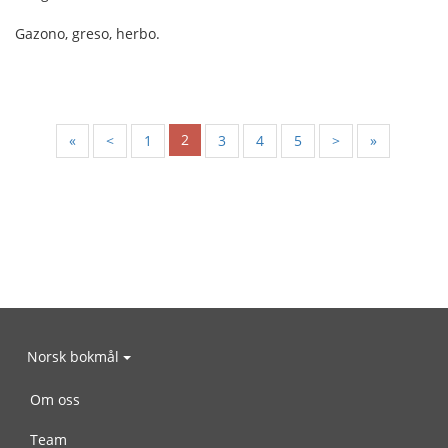
Gazono, greso, herbo.
2
«
<
1
3
4
5
>
»
Norsk bokmål
Om oss
Team