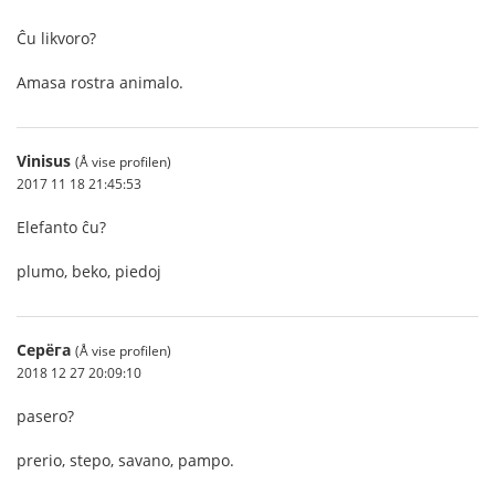
Ĉu likvoro?
Amasa rostra animalo.
Vinisus
(Å vise profilen)
2017 11 18 21:45:53
Elefanto ĉu?
plumo, beko, piedoj
Серёга
(Å vise profilen)
2018 12 27 20:09:10
pasero?
prerio, stepo, savano, pampo.