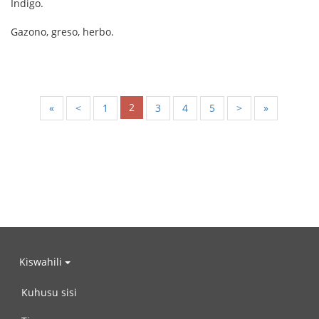
Indigo.
Gazono, greso, herbo.
2
«
<
1
3
4
5
>
»
Kiswahili
Kuhusu sisi