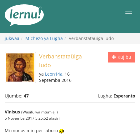
Kwa
maudhui
orod
jukwaa
Michezo ya Lugha
Verbanstataŭiga ludo
Verbanstataŭiga
Kujibu
ludo
ya
Leon14a
, 16
Septemba 2016
Ujumbe:
47
Lugha:
Esperanto
Vinisus
(Wasifu wa mtumiaji)
5 Novemba 2017 5:25:52 alasiri
Mi monos min per laboro