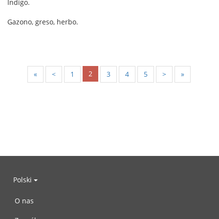
Indigo.
Gazono, greso, herbo.
2
«
<
1
3
4
5
>
»
Polski
O nas