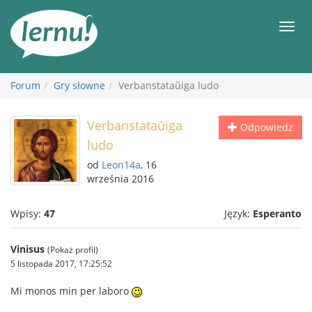
Więcej
Men
Forum
Gry słowne
Verbanstataŭiga ludo
Verbanstataŭiga
Odpowiedz
ludo
od
Leon14a
, 16
września 2016
Wpisy:
47
Język:
Esperanto
Vinisus
(Pokaż profil)
5 listopada 2017, 17:25:52
Mi monos min per laboro