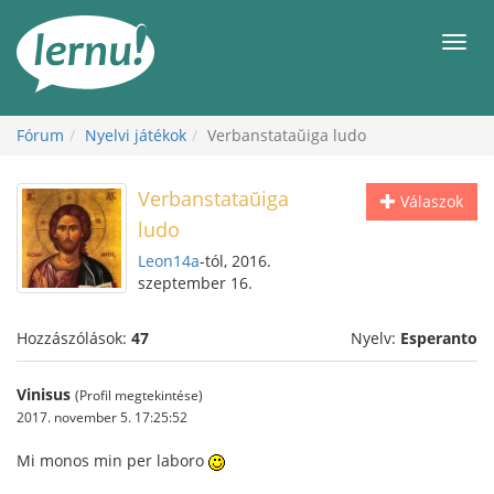
Tartalom
Men
Fórum
Nyelvi játékok
Verbanstataŭiga ludo
Verbanstataŭiga
Válaszok
ludo
Leon14a
-tól, 2016.
szeptember 16.
Hozzászólások:
47
Nyelv:
Esperanto
Vinisus
(Profil megtekintése)
2017. november 5. 17:25:52
Mi monos min per laboro