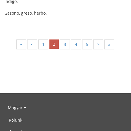
Indigo.
Gazono, greso, herbo.
2
«
<
1
3
4
5
>
»
Magyar
Rólunk