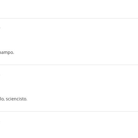
0
 pampo.
8
lo, sciencisto.
3