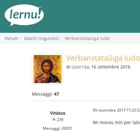
Vai
all’indice
Forum
Giochi linguistici
Verbanstataŭiga ludo
Verbanstataŭiga lud
di
Leon14a
, 16 settembre 2016
Messaggi:
47
05 novembre 2017 17:25:5
Vinisus
239
Mi monos min per la
Messaggi: 20031