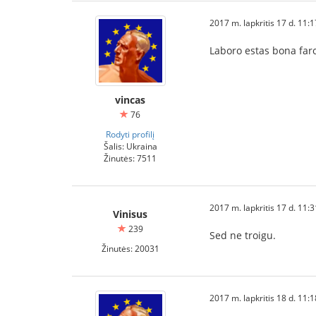
2017 m. lapkritis 17 d. 11:
Laboro estas bona far
vincas
76
Rodyti profilį
Šalis: Ukraina
Žinutės: 7511
2017 m. lapkritis 17 d. 11:
Vinisus
239
Sed ne troigu.
Žinutės: 20031
2017 m. lapkritis 18 d. 11: