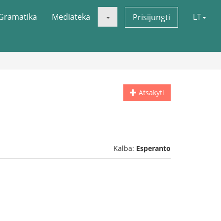
Gramatika
Mediateka
LT
Prisijungti
Atsakyti
Kalba:
Esperanto