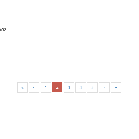
0:52
2
«
<
1
3
4
5
>
»