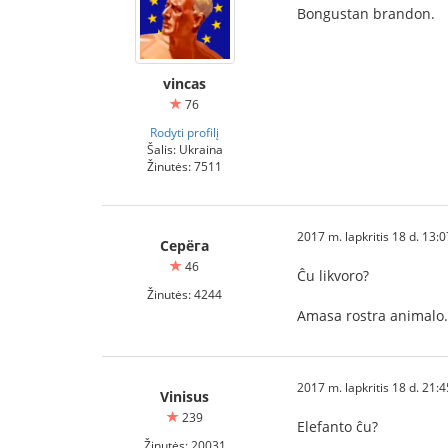
Bongustan brandon.
vincas
76
Rodyti profilį
Šalis: Ukraina
Žinutės: 7511
2017 m. lapkritis 18 d. 13:
Серёга
46
Ĉu likvoro?
Žinutės: 4244
Amasa rostra animalo.
2017 m. lapkritis 18 d. 21:
Vinisus
239
Elefanto ĉu?
Žinutės: 20031