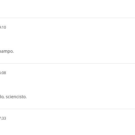
9:10
 pampo.
6:08
lo, sciencisto.
7:33