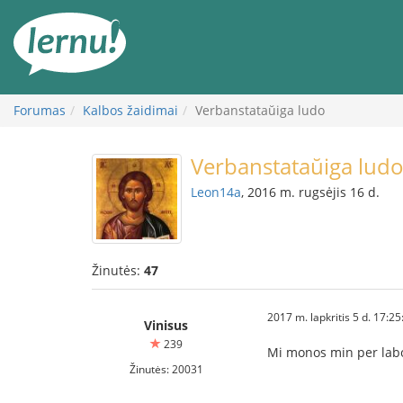
Į
turinį
Forumas
Kalbos žaidimai
Verbanstataŭiga ludo
Verbanstataŭiga lud
Leon14a
, 2016 m. rugsėjis 16 d.
Žinutės:
47
2017 m. lapkritis 5 d. 17:25
Vinisus
239
Mi monos min per la
Žinutės: 20031