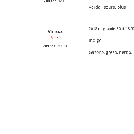
Žinutės: 4244
Verda, lazura, blua
2018 m. gruodis 30 d. 18:5
Vinisus
239
Indigo.
Žinutės: 20031
Gazono, greso, herbo.