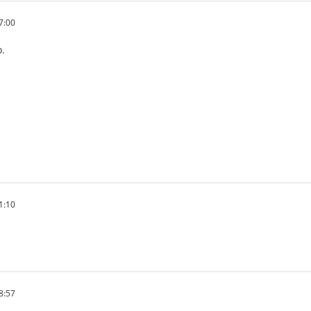
17:00
o.
31:10
18:57