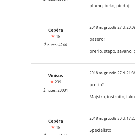
plumo, beko, piedoj
2018 m. gruodis 27 d. 20:0
Серёга
46
pasero?
Žinutės: 4244
prerio, stepo, savano,
2018 m. gruodis 27 d. 21:3
Vinisus
239
prerio?
Žinutės: 20031
Majstro, instruito, faku
2018 m. gruodis 30 d. 17:2
Серёга
46
Specialisto