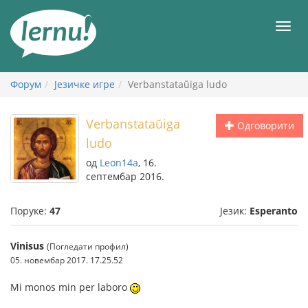
У
садржају
Мен
Форум
Језичке игре
Verbanstataŭiga ludo
Verbanstataŭiga
Одговорити
ludo
од
Leon14a
, 16.
септембар 2016.
Поруке:
47
Језик:
Esperanto
Vinisus
(Погледати профил)
05. новембар 2017. 17.25.52
Mi monos min per laboro