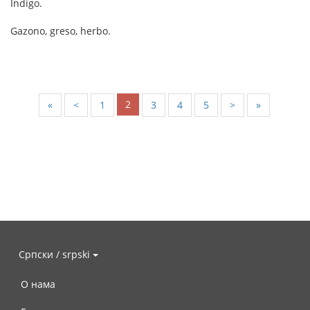
Indigo.
Gazono, greso, herbo.
2
«
<
1
3
4
5
>
»
Српски / srpski
О нама