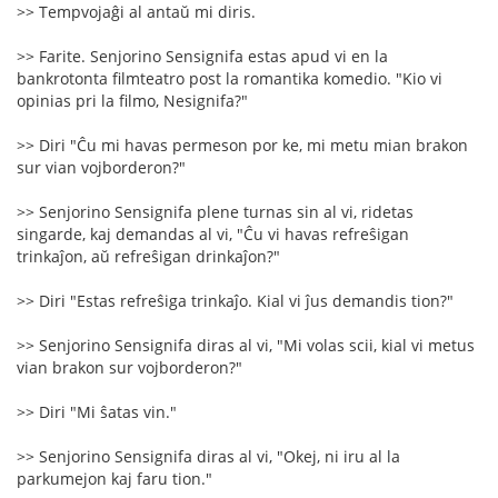
>> Tempvojaĝi al antaŭ mi diris.
>> Farite. Senjorino Sensignifa estas apud vi en la
bankrotonta filmteatro post la romantika komedio. "Kio vi
opinias pri la filmo, Nesignifa?"
>> Diri "Ĉu mi havas permeson por ke, mi metu mian brakon
sur vian vojborderon?"
>> Senjorino Sensignifa plene turnas sin al vi, ridetas
singarde, kaj demandas al vi, "Ĉu vi havas refreŝigan
trinkaĵon, aŭ refreŝigan drinkaĵon?"
>> Diri "Estas refreŝiga trinkaĵo. Kial vi ĵus demandis tion?"
>> Senjorino Sensignifa diras al vi, "Mi volas scii, kial vi metus
vian brakon sur vojborderon?"
>> Diri "Mi ŝatas vin."
>> Senjorino Sensignifa diras al vi, "Okej, ni iru al la
parkumejon kaj faru tion."