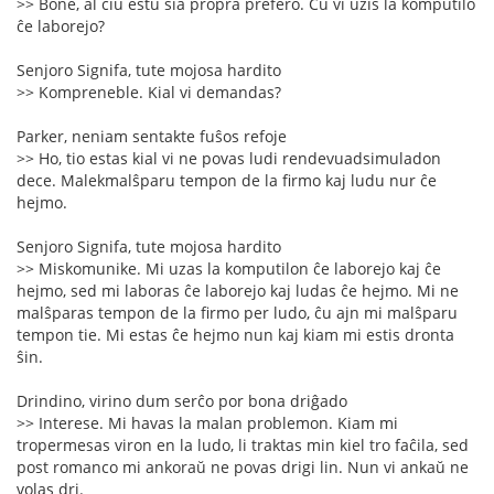
>> Bone, al ĉiu estu sia propra prefero. Ĉu vi uzis la komputilo
ĉe laborejo?
Senjoro Signifa, tute mojosa hardito
>> Kompreneble. Kial vi demandas?
Parker, neniam sentakte fuŝos refoje
>> Ho, tio estas kial vi ne povas ludi rendevuadsimuladon
dece. Malekmalŝparu tempon de la firmo kaj ludu nur ĉe
hejmo.
Senjoro Signifa, tute mojosa hardito
>> Miskomunike. Mi uzas la komputilon ĉe laborejo kaj ĉe
hejmo, sed mi laboras ĉe laborejo kaj ludas ĉe hejmo. Mi ne
malŝparas tempon de la firmo per ludo, ĉu ajn mi malŝparu
tempon tie. Mi estas ĉe hejmo nun kaj kiam mi estis dronta
ŝin.
Drindino, virino dum serĉo por bona driĝado
>> Interese. Mi havas la malan problemon. Kiam mi
tropermesas viron en la ludo, li traktas min kiel tro faĉila, sed
post romanco mi ankoraŭ ne povas drigi lin. Nun vi ankaŭ ne
volas dri.