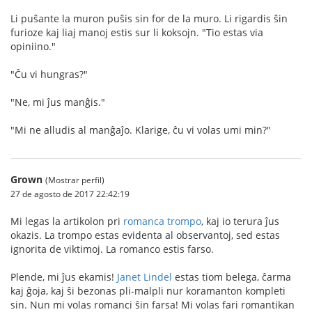
Li puŝante la muron puŝis sin for de la muro. Li rigardis ŝin
furioze kaj liaj manoj estis sur li koksojn. "Tio estas via
opiniino."
"Ĉu vi hungras?"
"Ne, mi ĵus manĝis."
"Mi ne alludis al manĝaĵo. Klarige, ĉu vi volas umi min?"
Grown
(Mostrar perfil)
27 de agosto de 2017 22:42:19
Mi legas la artikolon pri
romanca trompo
, kaj io terura ĵus
okazis. La trompo estas evidenta al observantoj, sed estas
ignorita de viktimoj. La romanco estis farso.
Plende, mi ĵus ekamis!
Janet Lindel
estas tiom belega, ĉarma
kaj ĝoja, kaj ŝi bezonas pli-malpli nur koramanton kompleti
sin. Nun mi volas romanci ŝin farsa! Mi volas fari romantikan