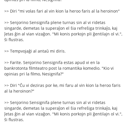
>> Diri "mi volas fari al vin kion la heroo faris al la heroinon"
>> Senjorino Sensignifa plene turnas sin al vi ridetas
singarde, demetas la superaĵon el ŝia refreŝiga trinkaĵo, kaj
ĵetas ĝin al vian vizaĝon. "Mi konis porkojn pli ĝentilajn ol vi.",
ŝi flustras.
>> Tempvojaĝi al antaŭ mi diris.
>> Farite. Senjorino Sensignifa estas apud vi en la
bankrotonta filmteatro post la romantika komedio. "Kio vi
opinias pri la filmo, Nesignifa?"
>> Diri "Ĉu vi deziras por ke, mi faru al vin kion la heroo faris
al la heroinon?"
>> Senjorino Sensignifa plene turnas sin al vi ridetas
singarde, demetas la superaĵon el ŝia refreŝiga trinkaĵo, kaj
ĵetas ĝin al vian vizaĝon. "Mi konis porkojn pli ĝentilajn ol vi.",
ŝi flustras.