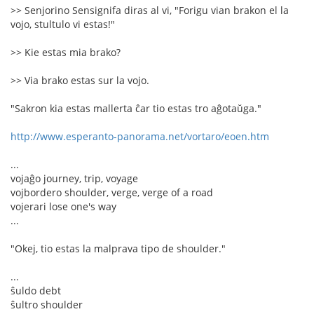
>> Senjorino Sensignifa diras al vi, "Forigu vian brakon el la
vojo, stultulo vi estas!"
>> Kie estas mia brako?
>> Via brako estas sur la vojo.
"Sakron kia estas mallerta ĉar tio estas tro aĝotaŭga."
http://www.esperanto-panorama.net/vortaro/eoen.htm
...
vojaĝo journey, trip, voyage
vojbordero shoulder, verge, verge of a road
vojerari lose one's way
...
"Okej, tio estas la malprava tipo de shoulder."
...
ŝuldo debt
ŝultro shoulder