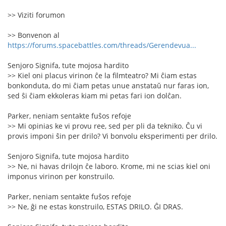
>> Viziti forumon
>> Bonvenon al
https://forums.spacebattles.com/threads/Gerendevua...
Senjoro Signifa, tute mojosa hardito
>> Kiel oni placus virinon ĉe la filmteatro? Mi ĉiam estas
bonkonduta, do mi ĉiam petas unue anstataŭ nur faras ion,
sed ŝi ĉiam ekkoleras kiam mi petas fari ion dolĉan.
Parker, neniam sentakte fuŝos refoje
>> Mi opinias ke vi provu ree, sed per pli da tekniko. Ĉu vi
provis imponi ŝin per drilo? Vi bonvolu eksperimenti per drilo.
Senjoro Signifa, tute mojosa hardito
>> Ne, ni havas drilojn ĉe laboro. Krome, mi ne scias kiel oni
imponus virinon per konstruilo.
Parker, neniam sentakte fuŝos refoje
>> Ne, ĝi ne estas konstruilo, ESTAS DRILO. ĜI DRAS.