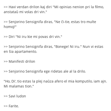
>> Havi verdan drilon kaj diri "Mi opinias nenion pri la filmo,
anstataŭ mi volas dri vin."
>> Senjorino Sensignifa diras, "Ne ĉi-tie, estas tro multe
homoj!"
>> Diri "Ni iru kie mi povas dri vin."
>> Senjorino Sensignifa diras, "Bonege! Ni iru." Nun vi estas
en ŝia apartamento.
>> Manifesti drilon
>> Senjorino Sensignifa ege ridetas ale al la drilo.
"Ho, Di', tio estas la plej naŭza afero el mia komputilo, iam ajn.
Mi malamas tion."
>> Savi ludon
>> Farite.