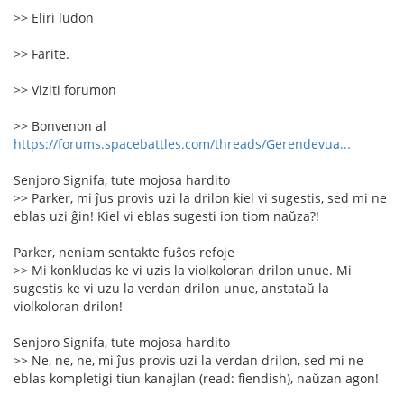
>> Eliri ludon
>> Farite.
>> Viziti forumon
>> Bonvenon al
https://forums.spacebattles.com/threads/Gerendevua...
Senjoro Signifa, tute mojosa hardito
>> Parker, mi ĵus provis uzi la drilon kiel vi sugestis, sed mi ne
eblas uzi ĝin! Kiel vi eblas sugesti ion tiom naŭza?!
Parker, neniam sentakte fuŝos refoje
>> Mi konkludas ke vi uzis la violkoloran drilon unue. Mi
sugestis ke vi uzu la verdan drilon unue, anstataŭ la
violkoloran drilon!
Senjoro Signifa, tute mojosa hardito
>> Ne, ne, ne, mi ĵus provis uzi la verdan drilon, sed mi ne
eblas kompletigi tiun kanajlan (read: fiendish), naŭzan agon!