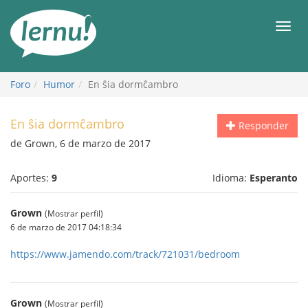
Contenido
Men
Foro
Humor
En ŝia dormĉambro
En ŝia dormĉambro
Responder
de Grown, 6 de marzo de 2017
Aportes:
9
Idioma:
Esperanto
Grown
(Mostrar perfil)
6 de marzo de 2017 04:18:34
https://www.jamendo.com/track/721031/bedroom
Grown
(Mostrar perfil)