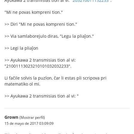
Ayukawa 2 transmisias tion al vi: "
203210011132233
".
"Mi ne povas kompreni tion."
>> Diri "Mi ne povas kompreni tion."
>> Via samlaborejulo diras, "Legu la pliaĵon."
>> Legi la pliaĵon
>> Ayukawa 2 transmisias tion al vi:
"21001113023210101032032233".
Li faĉile solvis la puzlon, ĉar li estas pli scripova pri
matematiko ol mi.
>> Ayukawa 2 transmisias tion al vi: "
Grown
(Mostrar perfil)
15 de mayo de 2017 03:09:09