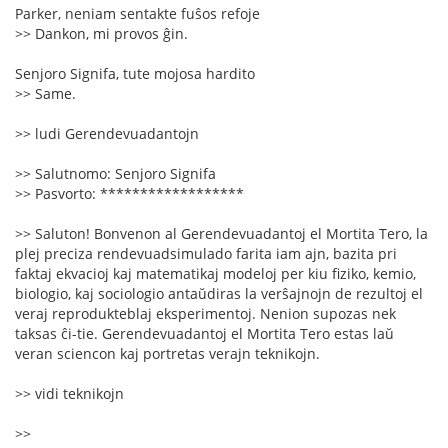
Parker, neniam sentakte fuŝos refoje
>> Dankon, mi provos ĝin.
Senjoro Signifa, tute mojosa hardito
>> Same.
>> ludi Gerendevuadantojn
>> Salutnomo: Senjoro Signifa
>> Pasvorto: ******************
>> Saluton! Bonvenon al Gerendevuadantoj el Mortita Tero, la
plej preciza rendevuadsimulado farita iam ajn, bazita pri
faktaj ekvacioj kaj matematikaj modeloj per kiu fiziko, kemio,
biologio, kaj sociologio antaŭdiras la verŝajnojn de rezultoj el
veraj reprodukteblaj eksperimentoj. Nenion supozas nek
taksas ĉi-tie. Gerendevuadantoj el Mortita Tero estas laŭ
veran sciencon kaj portretas verajn teknikojn.
>> vidi teknikojn
>>