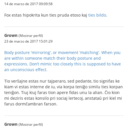
14 de marzo de 2017 09:09:58
Fox estas hipokrita kun ties pruda etoso kaj
ties bildo
.
Grown
(Mostrar perfil)
23 de marzo de 2017 15:01:29
Body posture 'mirroring', or movement 'matching'. When you
are within someone match their body posture and
expressions. Don’t mimic too closely this is supposed to have
an unconscious effect.
Tio verŝajne estas nur tajperaro, sed pedante, tio signifas ke
kiam vi estas interne de iu, via korpa teniĝo similu ties korpan
teniĝon. Tiuj kiuj faras tion apere fidas unu la alian. Ĉio kion
mi deziris estas konsilo pri sociaj lertecoj, anstataŭ pri kiel mi
farus dormĉambran farson.
Grown
(Mostrar perfil)