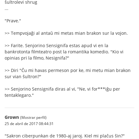
ŝultrolevi shrug
...
"Prave."
>> Tempvojaĝi al antaŭ mi metas mian brakon sur la vojon.
>> Farite. Senjorino Sensignifa estas apud vi en la
bankrotonta filmteatro post la romantika komedio. "Kio vi
opinias pri la filmo, Nesignifa?"
>> Diri "Ĉu mi havas permeson por ke, mi metu mian brakon
sur vian ŝultron?"
>> Senjorino Sensignifa diras al vi, "Ne, vi for***iĝu per
tentaklegaro."
Grown
(Mostrar perfil)
25 de abril de 2017 08:44:31
"Sakron ciberpunkan de 1980-aj jaroj. Kiel mi plaĉus ŝin?"