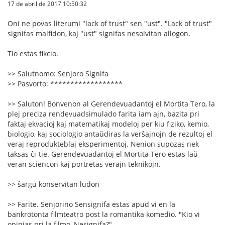
17 de abril de 2017 10:50:32
Oni ne povas literumi "lack of trust" sen "ust". "Lack of trust"
signifas malfidon, kaj "ust" signifas nesolvitan allogon.
Tio estas fikcio.
>> Salutnomo: Senjoro Signifa
>> Pasvorto: ******************
>> Saluton! Bonvenon al Gerendevuadantoj el Mortita Tero, la
plej preciza rendevuadsimulado farita iam ajn, bazita pri
faktaj ekvacioj kaj matematikaj modeloj per kiu fiziko, kemio,
biologio, kaj sociologio antaŭdiras la verŝajnojn de rezultoj el
veraj reprodukteblaj eksperimentoj. Nenion supozas nek
taksas ĉi-tie. Gerendevuadantoj el Mortita Tero estas laŭ
veran sciencon kaj portretas verajn teknikojn.
>> ŝargu konservitan ludon
>> Farite. Senjorino Sensignifa estas apud vi en la
bankrotonta filmteatro post la romantika komedio. "Kio vi
opinias pri la filmo, Nesignifa?"