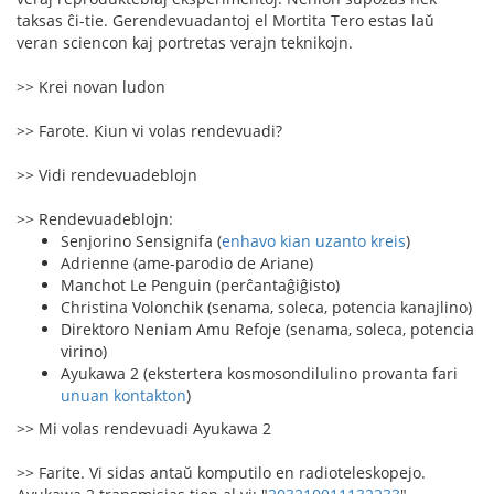
taksas ĉi-tie. Gerendevuadantoj el Mortita Tero estas laŭ
veran sciencon kaj portretas verajn teknikojn.
>> Krei novan ludon
>> Farote. Kiun vi volas rendevuadi?
>> Vidi rendevuadeblojn
>> Rendevuadeblojn:
Senjorino Sensignifa (
enhavo kian uzanto kreis
)
Adrienne (ame-parodio de Ariane)
Manchot Le Penguin (perĉantaĝiĝisto)
Christina Volonchik (senama, soleca, potencia kanajlino)
Direktoro Neniam Amu Refoje (senama, soleca, potencia
virino)
Ayukawa 2 (ekstertera kosmosondilulino provanta fari
unuan kontakton
)
>> Mi volas rendevuadi Ayukawa 2
>> Farite. Vi sidas antaŭ komputilo en radioteleskopejo.