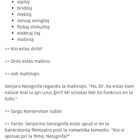
vipiloj
bridiloj
mebloj
sensaj senigiloj
fizikaj stimuliloj
elektraj iloj
maŝinoj
>> Kio estas drilo?
>> Drilo estas maŝino.
>> vidi maŝinojn.
Senjoro Nesignifa regardis la maŝinojn. "Ho, Di', tio estas tiom
naŭza! Kial iu ajn uzus ĝin?! Mi scivolas kiel tio funkcius en la
ludo."
>> ŝargu konservitan ludon
>> Farite. Senjorino Sensignifa estas apud vi en la
bankrotonta filmteatro post la romantika komedio. "Kio vi
opinias pri la filmo, Nesignifa?"