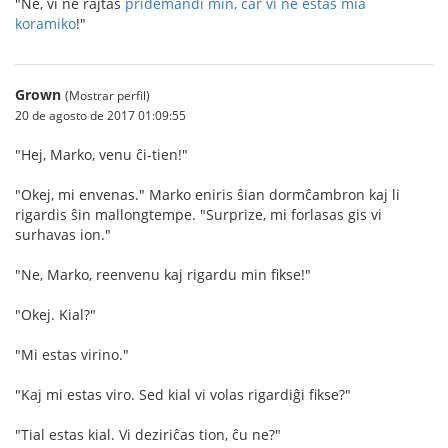
"Ne, vi ne rajtas
pridemandi min, ĉar vi ne estas mia
koramiko
!"
Grown
(Mostrar perfil)
20 de agosto de 2017 01:09:55
"Hej, Marko, venu ĉi-tien!"
"Okej, mi envenas." Marko eniris ŝian dormĉambron kaj li
rigardis ŝin mallongtempe. "Surprize, mi forlasas gis vi
surhavas ion."
"Ne, Marko, reenvenu kaj rigardu min fikse!"
"Okej. Kial?"
"Mi estas virino."
"Kaj mi estas viro. Sed kial vi volas rigardiĝi fikse?"
"Tial estas kial. Vi deziriĉas tion, ĉu ne?"