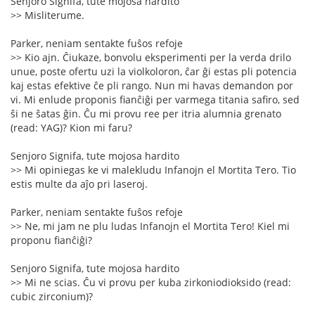
Senjoro Signifa, tute mojosa hardito
>> Misliterume.
Parker, neniam sentakte fuŝos refoje
>> Kio ajn. Ĉiukaze, bonvolu eksperimenti per la verda drilo
unue, poste ofertu uzi la violkoloron, ĉar ĝi estas pli potencia
kaj estas efektive ĉe pli rango. Nun mi havas demandon por
vi. Mi enlude proponis fianĉiĝi per varmega titania safiro, sed
ŝi ne ŝatas ĝin. Ĉu mi provu ree per itria alumnia grenato
(read: YAG)? Kion mi faru?
Senjoro Signifa, tute mojosa hardito
>> Mi opiniegas ke vi malekludu Infanojn el Mortita Tero. Tio
estis multe da aĵo pri laseroj.
Parker, neniam sentakte fuŝos refoje
>> Ne, mi jam ne plu ludas Infanojn el Mortita Tero! Kiel mi
proponu fianĉiĝi?
Senjoro Signifa, tute mojosa hardito
>> Mi ne scias. Ĉu vi provu per kuba zirkoniodioksido (read:
cubic zirconium)?