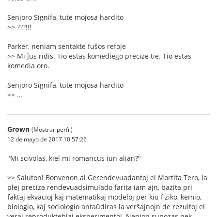
Senjoro Signifa, tute mojosa hardito
>> ???!!!
Parker, neniam sentakte fuŝos refoje
>> Mi ĵus ridis. Tio estas komediego precize tie. Tio estas
komedia oro.
Senjoro Signifa, tute mojosa hardito
>> ...
Grown
(Mostrar perfil)
12 de mayo de 2017 10:57:26
"Mi scivolas, kiel mi romancus iun alian?"
>> Saluton! Bonvenon al Gerendevuadantoj el Mortita Tero, la
plej preciza rendevuadsimulado farita iam ajn, bazita pri
faktaj ekvacioj kaj matematikaj modeloj per kiu fiziko, kemio,
biologio, kaj sociologio antaŭdiras la verŝajnojn de rezultoj el
veraj reprodukteblaj eksperimentoj. Nenion supozas nek