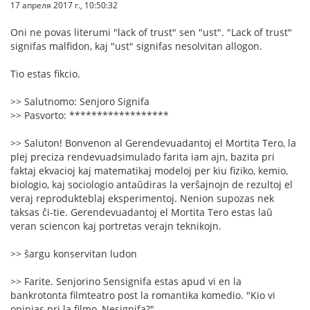
17 апреля 2017 г., 10:50:32
Oni ne povas literumi "lack of trust" sen "ust". "Lack of trust"
signifas malfidon, kaj "ust" signifas nesolvitan allogon.
Tio estas fikcio.
>> Salutnomo: Senjoro Signifa
>> Pasvorto: ******************
>> Saluton! Bonvenon al Gerendevuadantoj el Mortita Tero, la
plej preciza rendevuadsimulado farita iam ajn, bazita pri
faktaj ekvacioj kaj matematikaj modeloj per kiu fiziko, kemio,
biologio, kaj sociologio antaŭdiras la verŝajnojn de rezultoj el
veraj reprodukteblaj eksperimentoj. Nenion supozas nek
taksas ĉi-tie. Gerendevuadantoj el Mortita Tero estas laŭ
veran sciencon kaj portretas verajn teknikojn.
>> ŝargu konservitan ludon
>> Farite. Senjorino Sensignifa estas apud vi en la
bankrotonta filmteatro post la romantika komedio. "Kio vi
opinias pri la filmo, Nesignifa?"