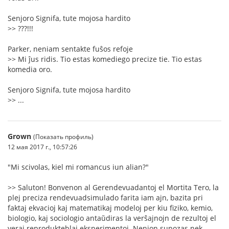
Senjoro Signifa, tute mojosa hardito
>> ???!!!
Parker, neniam sentakte fuŝos refoje
>> Mi ĵus ridis. Tio estas komediego precize tie. Tio estas
komedia oro.
Senjoro Signifa, tute mojosa hardito
>> ...
Grown
(Показать профиль)
12 мая 2017 г., 10:57:26
"Mi scivolas, kiel mi romancus iun alian?"
>> Saluton! Bonvenon al Gerendevuadantoj el Mortita Tero, la
plej preciza rendevuadsimulado farita iam ajn, bazita pri
faktaj ekvacioj kaj matematikaj modeloj per kiu fiziko, kemio,
biologio, kaj sociologio antaŭdiras la verŝajnojn de rezultoj el
veraj reprodukteblaj eksperimentoj. Nenion supozas nek