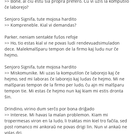
>> Bone, al ĉiu estu sia propra prefero. Ĉu vi uzis la komputilo
ĉe laborejo?
Senjoro Signifa, tute mojosa hardito
>> Kompreneble. Kial vi demandas?
Parker, neniam sentakte fuŝos refoje
>> Ho, tio estas kial vi ne povas ludi rendevuadsimuladon
dece. Malekmalŝparu tempon de la firmo kaj ludu nur ĉe
hejmo.
Senjoro Signifa, tute mojosa hardito
>> Miskomunike. Mi uzas la komputilon ĉe laborejo kaj ĉe
hejmo, sed mi laboras ĉe laborejo kaj ludas ĉe hejmo. Mi ne
malŝparas tempon de la firmo per ludo, ĉu ajn mi malŝparu
tempon tie. Mi estas ĉe hejmo nun kaj kiam mi estis dronta
ŝin.
Drindino, virino dum serĉo por bona driĝado
>> Interese. Mi havas la malan problemon. Kiam mi
tropermesas viron en la ludo, li traktas min kiel tro faĉila, sed
post romanco mi ankoraŭ ne povas drigi lin. Nun vi ankaŭ ne
volas dri.