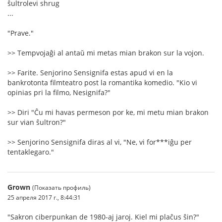
ŝultrolevi shrug
...
"Prave."
>> Tempvojaĝi al antaŭ mi metas mian brakon sur la vojon.
>> Farite. Senjorino Sensignifa estas apud vi en la
bankrotonta filmteatro post la romantika komedio. "Kio vi
opinias pri la filmo, Nesignifa?"
>> Diri "Ĉu mi havas permeson por ke, mi metu mian brakon
sur vian ŝultron?"
>> Senjorino Sensignifa diras al vi, "Ne, vi for***iĝu per
tentaklegaro."
Grown
(Показать профиль)
25 апреля 2017 г., 8:44:31
"Sakron ciberpunkan de 1980-aj jaroj. Kiel mi plaĉus ŝin?"