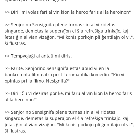
>> Diri "mi volas fari al vin kion la heroo faris al la heroinon"
>> Senjorino Sensignifa plene turnas sin al vi ridetas
singarde, demetas la superaĵon el ŝia refreŝiga trinkaĵo, kaj
ĵetas ĝin al vian vizaĝon. "Mi konis porkojn pli ĝentilajn ol vi.",
ŝi flustras.
>> Tempvojaĝi al antaŭ mi diris.
>> Farite. Senjorino Sensignifa estas apud vi en la
bankrotonta filmteatro post la romantika komedio. "Kio vi
opinias pri la filmo, Nesignifa?"
>> Diri "Ĉu vi deziras por ke, mi faru al vin kion la heroo faris
al la heroinon?"
>> Senjorino Sensignifa plene turnas sin al vi ridetas
singarde, demetas la superaĵon el ŝia refreŝiga trinkaĵo, kaj
ĵetas ĝin al vian vizaĝon. "Mi konis porkojn pli ĝentilajn ol vi.",
ŝi flustras.