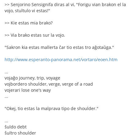
>> Senjorino Sensignifa diras al vi, "Forigu vian brakon el la
vojo, stultulo vi estas!"
>> Kie estas mia brako?
>> Via brako estas sur la vojo.
"Sakron kia estas mallerta ĉar tio estas tro aĝotaŭga."
http://www.esperanto-panorama.net/vortaro/eoen.htm
...
vojaĝo journey, trip, voyage
vojbordero shoulder, verge, verge of a road
vojerari lose one's way
...
"Okej, tio estas la malprava tipo de shoulder."
...
ŝuldo debt
ŝultro shoulder