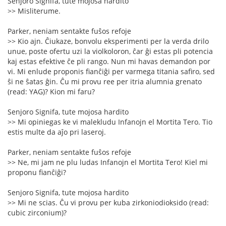
Senjoro Signifa, tute mojosa hardito
>> Misliterume.
Parker, neniam sentakte fuŝos refoje
>> Kio ajn. Ĉiukaze, bonvolu eksperimenti per la verda drilo
unue, poste ofertu uzi la violkoloron, ĉar ĝi estas pli potencia
kaj estas efektive ĉe pli rango. Nun mi havas demandon por
vi. Mi enlude proponis fianĉiĝi per varmega titania safiro, sed
ŝi ne ŝatas ĝin. Ĉu mi provu ree per itria alumnia grenato
(read: YAG)? Kion mi faru?
Senjoro Signifa, tute mojosa hardito
>> Mi opiniegas ke vi malekludu Infanojn el Mortita Tero. Tio
estis multe da aĵo pri laseroj.
Parker, neniam sentakte fuŝos refoje
>> Ne, mi jam ne plu ludas Infanojn el Mortita Tero! Kiel mi
proponu fianĉiĝi?
Senjoro Signifa, tute mojosa hardito
>> Mi ne scias. Ĉu vi provu per kuba zirkoniodioksido (read:
cubic zirconium)?