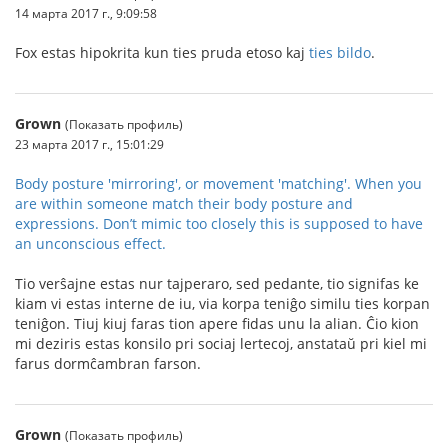
14 марта 2017 г., 9:09:58
Fox estas hipokrita kun ties pruda etoso kaj
ties bildo
.
Grown
(Показать профиль)
23 марта 2017 г., 15:01:29
Body posture 'mirroring', or movement 'matching'. When you
are within someone match their body posture and
expressions. Don’t mimic too closely this is supposed to have
an unconscious effect.
Tio verŝajne estas nur tajperaro, sed pedante, tio signifas ke
kiam vi estas interne de iu, via korpa teniĝo similu ties korpan
teniĝon. Tiuj kiuj faras tion apere fidas unu la alian. Ĉio kion
mi deziris estas konsilo pri sociaj lertecoj, anstataŭ pri kiel mi
farus dormĉambran farson.
Grown
(Показать профиль)