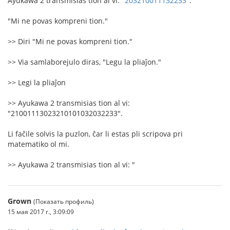
Ayukawa 2 transmisias tion al vi: "
203210011132233
".
"Mi ne povas kompreni tion."
>> Diri "Mi ne povas kompreni tion."
>> Via samlaborejulo diras, "Legu la pliaĵon."
>> Legi la pliaĵon
>> Ayukawa 2 transmisias tion al vi:
"21001113023210101032032233".
Li faĉile solvis la puzlon, ĉar li estas pli scripova pri
matematiko ol mi.
>> Ayukawa 2 transmisias tion al vi: "
Grown
(Показать профиль)
15 мая 2017 г., 3:09:09