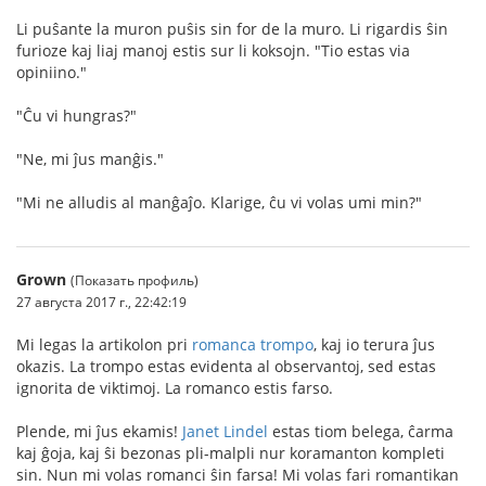
Li puŝante la muron puŝis sin for de la muro. Li rigardis ŝin
furioze kaj liaj manoj estis sur li koksojn. "Tio estas via
opiniino."
"Ĉu vi hungras?"
"Ne, mi ĵus manĝis."
"Mi ne alludis al manĝaĵo. Klarige, ĉu vi volas umi min?"
Grown
(Показать профиль)
27 августа 2017 г., 22:42:19
Mi legas la artikolon pri
romanca trompo
, kaj io terura ĵus
okazis. La trompo estas evidenta al observantoj, sed estas
ignorita de viktimoj. La romanco estis farso.
Plende, mi ĵus ekamis!
Janet Lindel
estas tiom belega, ĉarma
kaj ĝoja, kaj ŝi bezonas pli-malpli nur koramanton kompleti
sin. Nun mi volas romanci ŝin farsa! Mi volas fari romantikan