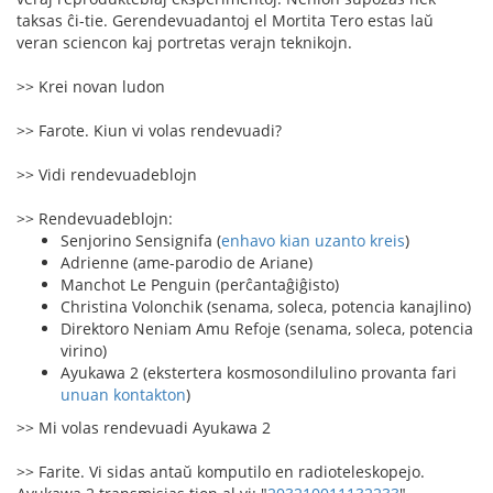
taksas ĉi-tie. Gerendevuadantoj el Mortita Tero estas laŭ
veran sciencon kaj portretas verajn teknikojn.
>> Krei novan ludon
>> Farote. Kiun vi volas rendevuadi?
>> Vidi rendevuadeblojn
>> Rendevuadeblojn:
Senjorino Sensignifa (
enhavo kian uzanto kreis
)
Adrienne (ame-parodio de Ariane)
Manchot Le Penguin (perĉantaĝiĝisto)
Christina Volonchik (senama, soleca, potencia kanajlino)
Direktoro Neniam Amu Refoje (senama, soleca, potencia
virino)
Ayukawa 2 (ekstertera kosmosondilulino provanta fari
unuan kontakton
)
>> Mi volas rendevuadi Ayukawa 2
>> Farite. Vi sidas antaŭ komputilo en radioteleskopejo.