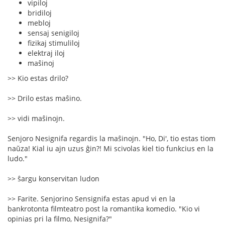
vipiloj
bridiloj
mebloj
sensaj senigiloj
fizikaj stimuliloj
elektraj iloj
maŝinoj
>> Kio estas drilo?
>> Drilo estas maŝino.
>> vidi maŝinojn.
Senjoro Nesignifa regardis la maŝinojn. "Ho, Di', tio estas tiom
naŭza! Kial iu ajn uzus ĝin?! Mi scivolas kiel tio funkcius en la
ludo."
>> ŝargu konservitan ludon
>> Farite. Senjorino Sensignifa estas apud vi en la
bankrotonta filmteatro post la romantika komedio. "Kio vi
opinias pri la filmo, Nesignifa?"