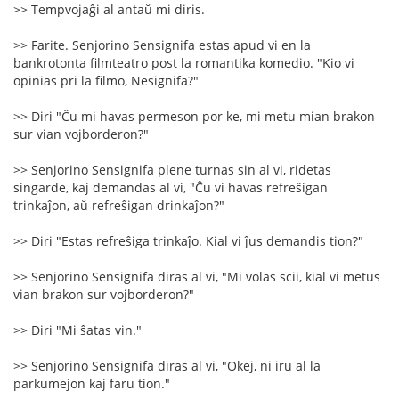
>> Tempvojaĝi al antaŭ mi diris.
>> Farite. Senjorino Sensignifa estas apud vi en la
bankrotonta filmteatro post la romantika komedio. "Kio vi
opinias pri la filmo, Nesignifa?"
>> Diri "Ĉu mi havas permeson por ke, mi metu mian brakon
sur vian vojborderon?"
>> Senjorino Sensignifa plene turnas sin al vi, ridetas
singarde, kaj demandas al vi, "Ĉu vi havas refreŝigan
trinkaĵon, aŭ refreŝigan drinkaĵon?"
>> Diri "Estas refreŝiga trinkaĵo. Kial vi ĵus demandis tion?"
>> Senjorino Sensignifa diras al vi, "Mi volas scii, kial vi metus
vian brakon sur vojborderon?"
>> Diri "Mi ŝatas vin."
>> Senjorino Sensignifa diras al vi, "Okej, ni iru al la
parkumejon kaj faru tion."