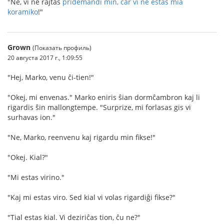
"Ne, vi ne rajtas
pridemandi min, ĉar vi ne estas mia
koramiko
!"
Grown
(Показать профиль)
20 августа 2017 г., 1:09:55
"Hej, Marko, venu ĉi-tien!"
"Okej, mi envenas." Marko eniris ŝian dormĉambron kaj li
rigardis ŝin mallongtempe. "Surprize, mi forlasas gis vi
surhavas ion."
"Ne, Marko, reenvenu kaj rigardu min fikse!"
"Okej. Kial?"
"Mi estas virino."
"Kaj mi estas viro. Sed kial vi volas rigardiĝi fikse?"
"Tial estas kial. Vi deziriĉas tion, ĉu ne?"