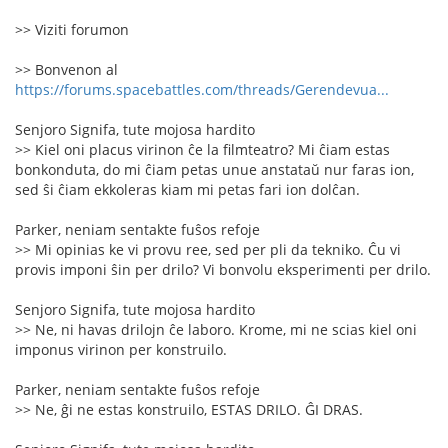
>> Viziti forumon
>> Bonvenon al
https://forums.spacebattles.com/threads/Gerendevua...
Senjoro Signifa, tute mojosa hardito
>> Kiel oni placus virinon ĉe la filmteatro? Mi ĉiam estas
bonkonduta, do mi ĉiam petas unue anstataŭ nur faras ion,
sed ŝi ĉiam ekkoleras kiam mi petas fari ion dolĉan.
Parker, neniam sentakte fuŝos refoje
>> Mi opinias ke vi provu ree, sed per pli da tekniko. Ĉu vi
provis imponi ŝin per drilo? Vi bonvolu eksperimenti per drilo.
Senjoro Signifa, tute mojosa hardito
>> Ne, ni havas drilojn ĉe laboro. Krome, mi ne scias kiel oni
imponus virinon per konstruilo.
Parker, neniam sentakte fuŝos refoje
>> Ne, ĝi ne estas konstruilo, ESTAS DRILO. ĜI DRAS.