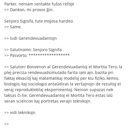
Parker, neniam sentakte fuŝos refoje
>> Dankon, mi provos ĝin.
Senjoro Signifa, tute mojosa hardito
>> Same.
>> ludi Gerendevuadantojn
>> Salutnomo: Senjoro Signifa
>> Pasvorto: ******************
>> Saluton! Bonvenon al Gerendevuadantoj el Mortita Tero, la
plej preciza rendevuadsimulado farita iam ajn, bazita pri
faktaj ekvacioj kaj matematikaj modeloj per kiu fiziko, kemio,
biologio, kaj sociologio antaŭdiras la verŝajnojn de rezultoj el
veraj reprodukteblaj eksperimentoj. Nenion supozas nek
taksas ĉi-tie. Gerendevuadantoj el Mortita Tero estas laŭ
veran sciencon kaj portretas verajn teknikojn.
>> vidi teknikojn
>>