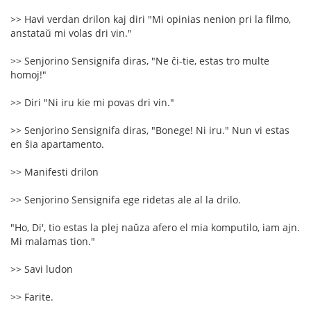
>> Havi verdan drilon kaj diri "Mi opinias nenion pri la filmo,
anstataŭ mi volas dri vin."
>> Senjorino Sensignifa diras, "Ne ĉi-tie, estas tro multe
homoj!"
>> Diri "Ni iru kie mi povas dri vin."
>> Senjorino Sensignifa diras, "Bonege! Ni iru." Nun vi estas
en ŝia apartamento.
>> Manifesti drilon
>> Senjorino Sensignifa ege ridetas ale al la drilo.
"Ho, Di', tio estas la plej naŭza afero el mia komputilo, iam ajn.
Mi malamas tion."
>> Savi ludon
>> Farite.