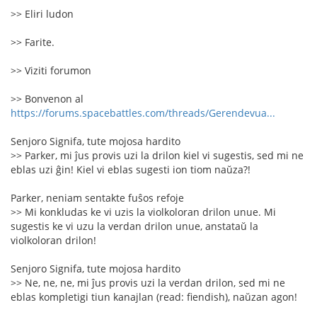
>> Eliri ludon
>> Farite.
>> Viziti forumon
>> Bonvenon al
https://forums.spacebattles.com/threads/Gerendevua...
Senjoro Signifa, tute mojosa hardito
>> Parker, mi ĵus provis uzi la drilon kiel vi sugestis, sed mi ne
eblas uzi ĝin! Kiel vi eblas sugesti ion tiom naŭza?!
Parker, neniam sentakte fuŝos refoje
>> Mi konkludas ke vi uzis la violkoloran drilon unue. Mi
sugestis ke vi uzu la verdan drilon unue, anstataŭ la
violkoloran drilon!
Senjoro Signifa, tute mojosa hardito
>> Ne, ne, ne, mi ĵus provis uzi la verdan drilon, sed mi ne
eblas kompletigi tiun kanajlan (read: fiendish), naŭzan agon!