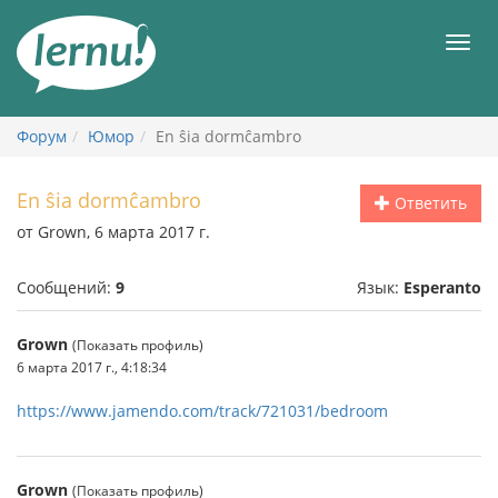
К
содержанию
Мен
Форум
Юмор
En ŝia dormĉambro
En ŝia dormĉambro
Ответить
от Grown, 6 марта 2017 г.
Сообщений:
9
Язык:
Esperanto
Grown
(Показать профиль)
6 марта 2017 г., 4:18:34
https://www.jamendo.com/track/721031/bedroom
Grown
(Показать профиль)