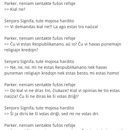
Parker, neniam sentakte fuŝos refoje
>> Kial ne?
Senjoro Signifa, tute mojosa hardito
>> Vi demandas kial ne?! La ago estas tro naŭza!
Parker, neniam sentakte fuŝos refoje
>> Ĉu vi estas Respublikanano, aŭ io? Ĉu vi havas punemajn
religiajn kredojn?
Senjoro Signifa, tute mojosa hardito
>> Ne, ne, ne, mi ne estas Respublikanano nek havas
puneman religiajn kredojn nek estas besto, mi estas homo!
Parker, neniam sentakte fuŝos refoje
>> Do kial vi ne dras ŝin, ĉiukaze? Kial vi opinias ke tio estas
naŭza? Ĉu ŝi ne diras ke ŝi volas driĝi?
Senjoro Signifa, tute mojosa hardito
>> Ŝi ja diris ke ŝi volas driĝi, sed mi ne volas dri.
Parker, neniam sentakte fuŝos refoje