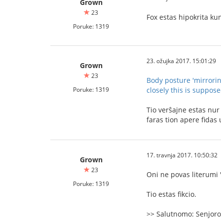
Grown
23
Fox estas hipokrita ku
Poruke: 1319
23. ožujka 2017. 15:01:29
Grown
23
Body posture 'mirrori
Poruke: 1319
closely this is suppos
Tio verŝajne estas nur 
faras tion apere fidas 
17. travnja 2017. 10:50:32
Grown
23
Oni ne povas literumi "
Poruke: 1319
Tio estas fikcio.
>> Salutnomo: Senjoro