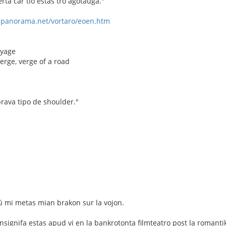
rta ĉar tio estas tro aĝotaŭga."
-panorama.net/vortaro/eoen.htm
oyage
erge, verge of a road
prava tipo de shoulder."
ŭ mi metas mian brakon sur la vojon.
nsignifa estas apud vi en la bankrotonta filmteatro post la romantik