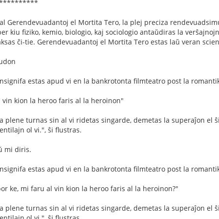
***********
l Gerendevuadantoj el Mortita Tero, la plej preciza rendevuadsimula
 kiu fiziko, kemio, biologio, kaj sociologio antaŭdiras la verŝajnoj
sas ĉi-tie. Gerendevuadantoj el Mortita Tero estas laŭ veran scien
ludon
nsignifa estas apud vi en la bankrotonta filmteatro post la romantik
l vin kion la heroo faris al la heroinon"
 plene turnas sin al vi ridetas singarde, demetas la superaĵon el ŝia
tilajn ol vi.", ŝi flustras.
 mi diris.
nsignifa estas apud vi en la bankrotonta filmteatro post la romantik
por ke, mi faru al vin kion la heroo faris al la heroinon?"
 plene turnas sin al vi ridetas singarde, demetas la superaĵon el ŝia
tilajn ol vi.", ŝi flustras.