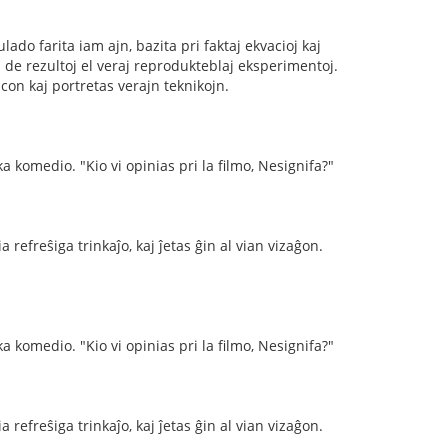
do farita iam ajn, bazita pri faktaj ekvacioj kaj
n de rezultoj el veraj reprodukteblaj eksperimentoj.
con kaj portretas verajn teknikojn.
a komedio. "Kio vi opinias pri la filmo, Nesignifa?"
 refreŝiga trinkaĵo, kaj ĵetas ĝin al vian vizaĝon.
a komedio. "Kio vi opinias pri la filmo, Nesignifa?"
 refreŝiga trinkaĵo, kaj ĵetas ĝin al vian vizaĝon.