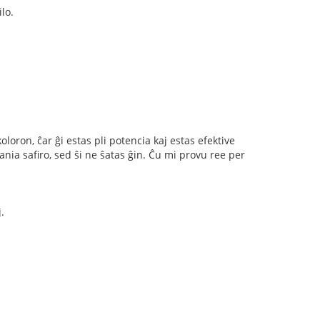
lo.
oloron, ĉar ĝi estas pli potencia kaj estas efektive
ia safiro, sed ŝi ne ŝatas ĝin. Ĉu mi provu ree per
.