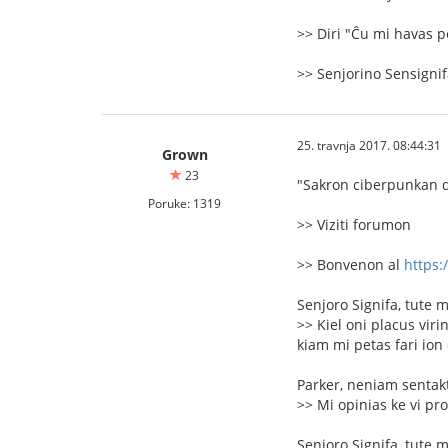
>> Diri "Ĉu mi havas 
>> Senjorino Sensignifa
25. travnja 2017. 08:44:31
Grown
23
"Sakron ciberpunkan de
Poruke: 1319
>> Viziti forumon
>> Bonvenon al
https:
Senjoro Signifa, tute 
>> Kiel oni placus vir
kiam mi petas fari ion
Parker, neniam sentakt
>> Mi opinias ke vi pro
Senjoro Signifa, tute 