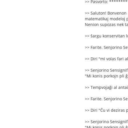
>> Pasvorto: *******
>> Saluton! Bonvenon a
matematikaj modeloj per
Nenion supozas nek tak
>> ŝargu konservitan 
>> Farite. Senjorino Se
>> Diri "mi volas fari a
>> Senjorino Sensignifa
"Mi konis porkojn pli ĝen
>> Tempvojaĝi al antaŭ
>> Farite. Senjorino Se
>> Diri "Ĉu vi deziras 
>> Senjorino Sensignifa
"Mi konis porkojn pli ĝen