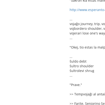
"Sakron kia estas malle
http://www.esperanto
...
vojaĝo journey, trip, v
vojbordero shoulder, v
vojerari lose one's way
...
"Okej, tio estas la mal
...
ŝuldo debt
ŝultro shoulder
ŝultrolevi shrug
...
"Prave."
>> Tempvojaĝi al anta
>> Farite. Senjorino Se