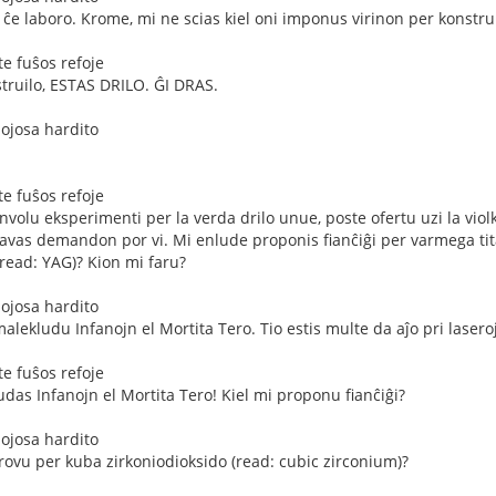
n ĉe laboro. Krome, mi ne scias kiel oni imponus virinon per konstrui
e fuŝos refoje
struilo, ESTAS DRILO. ĜI DRAS.
mojosa hardito
e fuŝos refoje
nvolu eksperimenti per la verda drilo unue, poste ofertu uzi la violk
avas demandon por vi. Mi enlude proponis fianĉiĝi per varmega titan
(read: YAG)? Kion mi faru?
mojosa hardito
alekludu Infanojn el Mortita Tero. Tio estis multe da aĵo pri laseroj
e fuŝos refoje
udas Infanojn el Mortita Tero! Kiel mi proponu fianĉiĝi?
mojosa hardito
provu per kuba zirkoniodioksido (read: cubic zirconium)?