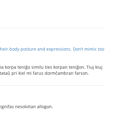
heir body posture and expressions. Don’t mimic too
ia korpa teniĝo similu ties korpan teniĝon. Tiuj kiuj
anstataŭ pri kiel mi farus dormĉambran farson.
signifas nesolvitan allogon.