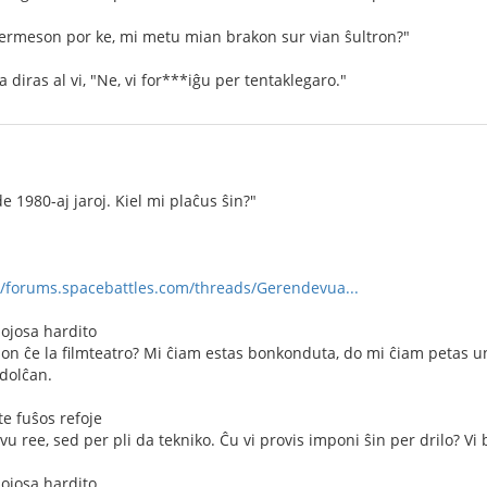
permeson por ke, mi metu mian brakon sur vian ŝultron?"
 diras al vi, "Ne, vi for***iĝu per tentaklegaro."
 1980-aj jaroj. Kiel mi plaĉus ŝin?"
//forums.spacebattles.com/threads/Gerendevua...
mojosa hardito
inon ĉe la filmteatro? Mi ĉiam estas bonkonduta, do mi ĉiam petas u
 dolĉan.
e fuŝos refoje
vu ree, sed per pli da tekniko. Ĉu vi provis imponi ŝin per drilo? Vi
mojosa hardito