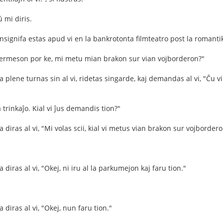
 mi diris.
nsignifa estas apud vi en la bankrotonta filmteatro post la romantik
permeson por ke, mi metu mian brakon sur vian vojborderon?"
 plene turnas sin al vi, ridetas singarde, kaj demandas al vi, "Ĉu v
a trinkaĵo. Kial vi ĵus demandis tion?"
 diras al vi, "Mi volas scii, kial vi metus vian brakon sur vojborder
 diras al vi, "Okej, ni iru al la parkumejon kaj faru tion."
 diras al vi, "Okej, nun faru tion."