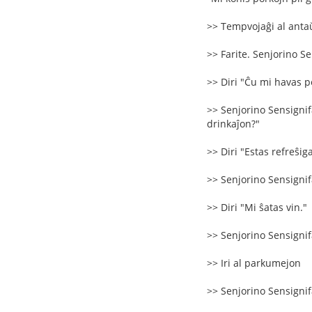
>> Tempvojaĝi al antaŭ
>> Farite. Senjorino Se
>> Diri "Ĉu mi havas 
>> Senjorino Sensignifa
drinkaĵon?"
>> Diri "Estas refreŝig
>> Senjorino Sensignifa
>> Diri "Mi ŝatas vin."
>> Senjorino Sensignifa
>> Iri al parkumejon
>> Senjorino Sensignifa