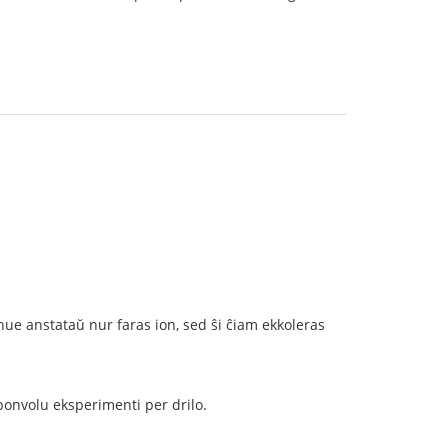
nue anstataŭ nur faras ion, sed ŝi ĉiam ekkoleras
 bonvolu eksperimenti per drilo.