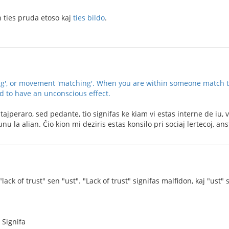
n ties pruda etoso kaj
ties bildo
.
ng', or movement 'matching'. When you are within someone match t
ed to have an unconscious effect.
tajperaro, sed pedante, tio signifas ke kiam vi estas interne de iu, v
unu la alian. Ĉio kion mi deziris estas konsilo pri sociaj lertecoj, 
lack of trust" sen "ust". "Lack of trust" signifas malfidon, kaj "ust" 
 Signifa