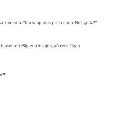
a komedio. "Kio vi opinias pri la filmo, Nesignifa?"
i havas refreŝigan trinkaĵon, aŭ refreŝigan
on?"