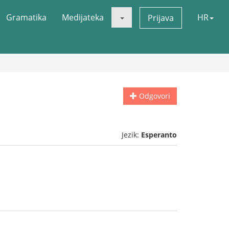
Gramatika
Medijateka
HR
Prijava
Odgovori
Jezik:
Esperanto