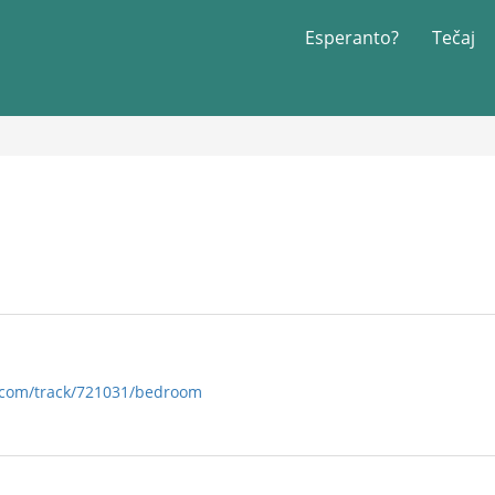
Esperanto?
Tečaj
.com/track/721031/bedroom