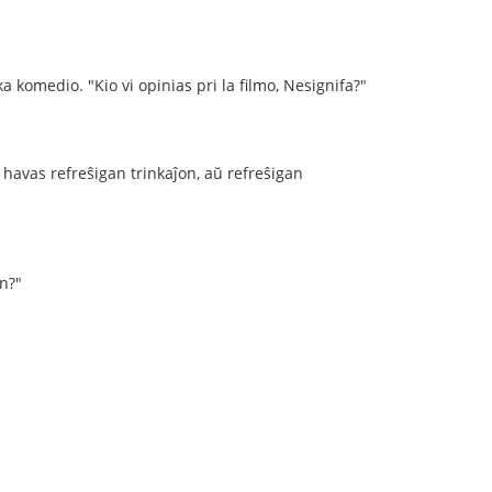
a komedio. "Kio vi opinias pri la filmo, Nesignifa?"
i havas refreŝigan trinkaĵon, aŭ refreŝigan
on?"