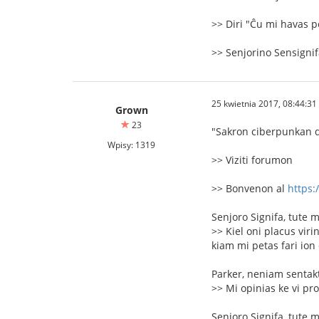
>> Diri "Ĉu mi havas 
>> Senjorino Sensignifa
25 kwietnia 2017, 08:44:31
Grown
23
"Sakron ciberpunkan de
Wpisy: 1319
>> Viziti forumon
>> Bonvenon al
https:
Senjoro Signifa, tute 
>> Kiel oni placus vir
kiam mi petas fari ion
Parker, neniam sentakt
>> Mi opinias ke vi pro
Senjoro Signifa, tute 