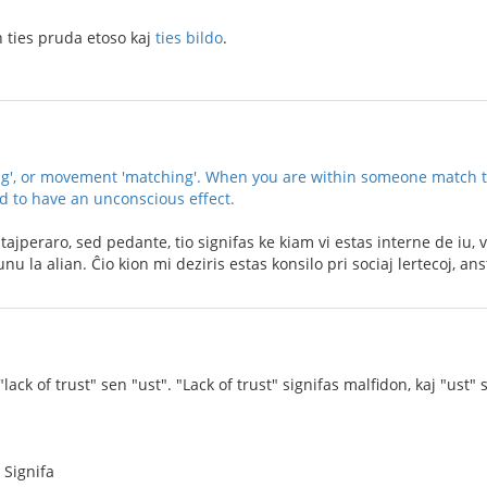
n ties pruda etoso kaj
ties bildo
.
ng', or movement 'matching'. When you are within someone match t
ed to have an unconscious effect.
tajperaro, sed pedante, tio signifas ke kiam vi estas interne de iu, v
unu la alian. Ĉio kion mi deziris estas konsilo pri sociaj lertecoj, 
lack of trust" sen "ust". "Lack of trust" signifas malfidon, kaj "ust" 
 Signifa