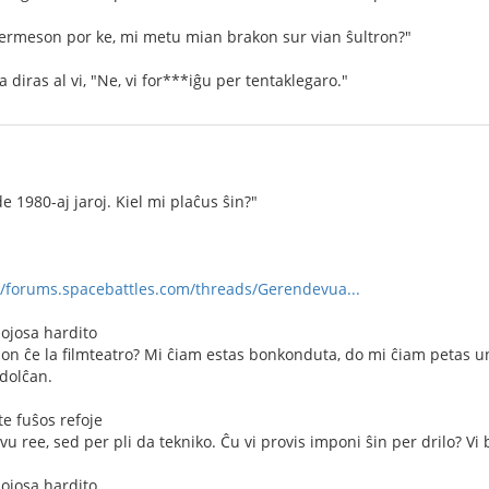
permeson por ke, mi metu mian brakon sur vian ŝultron?"
 diras al vi, "Ne, vi for***iĝu per tentaklegaro."
 1980-aj jaroj. Kiel mi plaĉus ŝin?"
//forums.spacebattles.com/threads/Gerendevua...
mojosa hardito
inon ĉe la filmteatro? Mi ĉiam estas bonkonduta, do mi ĉiam petas u
 dolĉan.
e fuŝos refoje
vu ree, sed per pli da tekniko. Ĉu vi provis imponi ŝin per drilo? Vi
mojosa hardito