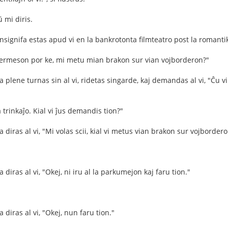
 mi diris.
nsignifa estas apud vi en la bankrotonta filmteatro post la romantik
permeson por ke, mi metu mian brakon sur vian vojborderon?"
 plene turnas sin al vi, ridetas singarde, kaj demandas al vi, "Ĉu v
a trinkaĵo. Kial vi ĵus demandis tion?"
 diras al vi, "Mi volas scii, kial vi metus vian brakon sur vojborder
 diras al vi, "Okej, ni iru al la parkumejon kaj faru tion."
 diras al vi, "Okej, nun faru tion."