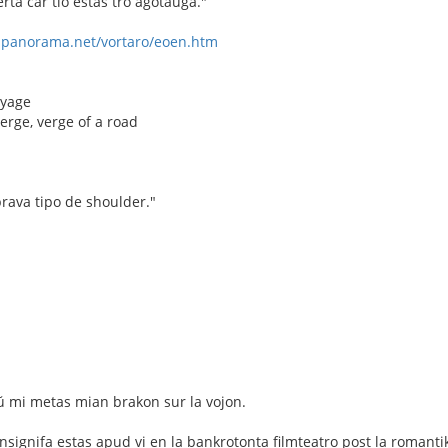
rta ĉar tio estas tro aĝotaŭga."
-panorama.net/vortaro/eoen.htm
oyage
erge, verge of a road
prava tipo de shoulder."
ŭ mi metas mian brakon sur la vojon.
nsignifa estas apud vi en la bankrotonta filmteatro post la romantik