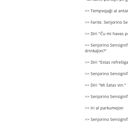
>> Tempvojaĝi al antaŭ
>> Farite. Senjorino Se
>> Diri "Ĉu mi havas 
>> Senjorino Sensignifa
drinkaĵon?"
>> Diri "Estas refreŝig
>> Senjorino Sensignifa
>> Diri "Mi ŝatas vin."
>> Senjorino Sensignifa
>> Iri al parkumejon
>> Senjorino Sensignifa