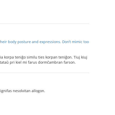
heir body posture and expressions. Don’t mimic too
ia korpa teniĝo similu ties korpan teniĝon. Tiuj kiuj
anstataŭ pri kiel mi farus dormĉambran farson.
signifas nesolvitan allogon.