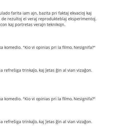
do farita iam ajn, bazita pri faktaj ekvacioj kaj
n de rezultoj el veraj reprodukteblaj eksperimentoj.
con kaj portretas verajn teknikojn.
a komedio. "Kio vi opinias pri la filmo, Nesignifa?"
 refreŝiga trinkaĵo, kaj ĵetas ĝin al vian vizaĝon.
a komedio. "Kio vi opinias pri la filmo, Nesignifa?"
 refreŝiga trinkaĵo, kaj ĵetas ĝin al vian vizaĝon.