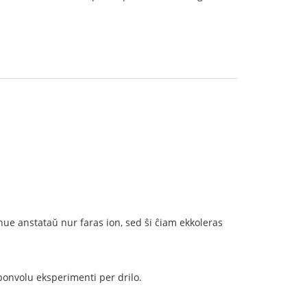
nue anstataŭ nur faras ion, sed ŝi ĉiam ekkoleras
 bonvolu eksperimenti per drilo.