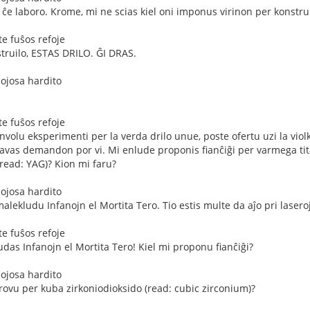
n ĉe laboro. Krome, mi ne scias kiel oni imponus virinon per konstrui
e fuŝos refoje
struilo, ESTAS DRILO. ĜI DRAS.
mojosa hardito
e fuŝos refoje
nvolu eksperimenti per la verda drilo unue, poste ofertu uzi la violk
avas demandon por vi. Mi enlude proponis fianĉiĝi per varmega titan
(read: YAG)? Kion mi faru?
mojosa hardito
alekludu Infanojn el Mortita Tero. Tio estis multe da aĵo pri laseroj
e fuŝos refoje
udas Infanojn el Mortita Tero! Kiel mi proponu fianĉiĝi?
mojosa hardito
provu per kuba zirkoniodioksido (read: cubic zirconium)?