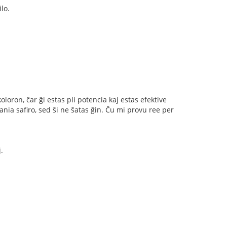
lo.
oloron, ĉar ĝi estas pli potencia kaj estas efektive
ia safiro, sed ŝi ne ŝatas ĝin. Ĉu mi provu ree per
.