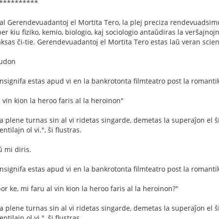
***********
l Gerendevuadantoj el Mortita Tero, la plej preciza rendevuadsimula
 kiu fiziko, kemio, biologio, kaj sociologio antaŭdiras la verŝajnoj
sas ĉi-tie. Gerendevuadantoj el Mortita Tero estas laŭ veran scien
ludon
nsignifa estas apud vi en la bankrotonta filmteatro post la romantik
l vin kion la heroo faris al la heroinon"
 plene turnas sin al vi ridetas singarde, demetas la superaĵon el ŝia
tilajn ol vi.", ŝi flustras.
 mi diris.
nsignifa estas apud vi en la bankrotonta filmteatro post la romantik
por ke, mi faru al vin kion la heroo faris al la heroinon?"
 plene turnas sin al vi ridetas singarde, demetas la superaĵon el ŝia
tilajn ol vi.", ŝi flustras.