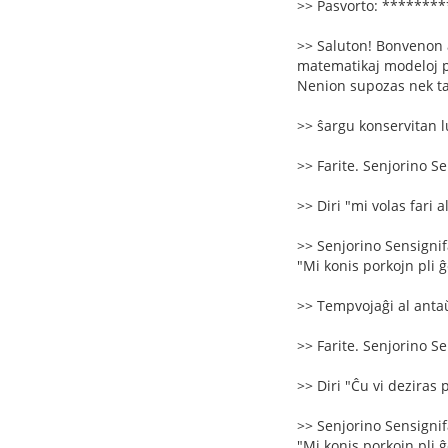
>> Pasvorto: *******
>> Saluton! Bonvenon a
matematikaj modeloj per
Nenion supozas nek tak
>> ŝargu konservitan 
>> Farite. Senjorino Se
>> Diri "mi volas fari a
>> Senjorino Sensignifa
"Mi konis porkojn pli ĝen
>> Tempvojaĝi al antaŭ
>> Farite. Senjorino Se
>> Diri "Ĉu vi deziras 
>> Senjorino Sensignifa
"Mi konis porkojn pli ĝen