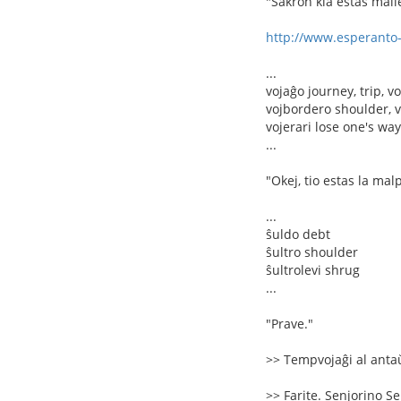
"Sakron kia estas malle
http://www.esperanto
...
vojaĝo journey, trip, v
vojbordero shoulder, v
vojerari lose one's way
...
"Okej, tio estas la mal
...
ŝuldo debt
ŝultro shoulder
ŝultrolevi shrug
...
"Prave."
>> Tempvojaĝi al anta
>> Farite. Senjorino Se