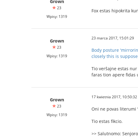
Grown
23
Fox estas hipokrita ku
Wpisy: 1319
23 marca 2017, 15:01:29
Grown
23
Body posture 'mirrori
Wpisy: 1319
closely this is suppos
Tio verŝajne estas nur 
faras tion apere fidas 
17 kwietnia 2017, 10:50:32
Grown
23
Oni ne povas literumi "
Wpisy: 1319
Tio estas fikcio.
>> Salutnomo: Senjoro