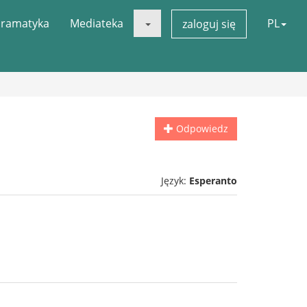
ramatyka
Mediateka
PL
zaloguj się
Odpowiedz
Język:
Esperanto