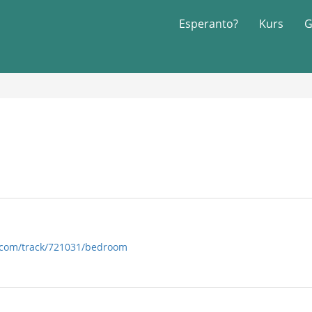
Esperanto?
Kurs
G
.com/track/721031/bedroom