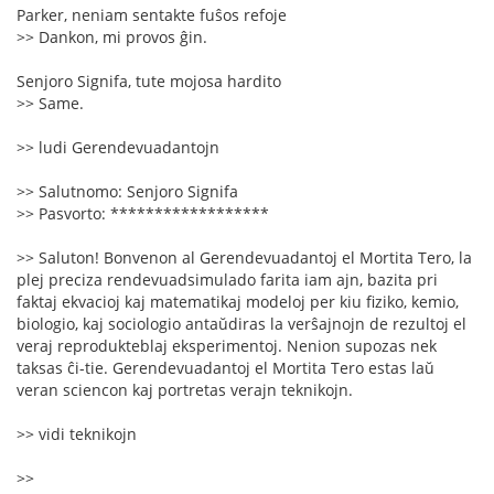
Parker, neniam sentakte fuŝos refoje
>> Dankon, mi provos ĝin.
Senjoro Signifa, tute mojosa hardito
>> Same.
>> ludi Gerendevuadantojn
>> Salutnomo: Senjoro Signifa
>> Pasvorto: ******************
>> Saluton! Bonvenon al Gerendevuadantoj el Mortita Tero, la
plej preciza rendevuadsimulado farita iam ajn, bazita pri
faktaj ekvacioj kaj matematikaj modeloj per kiu fiziko, kemio,
biologio, kaj sociologio antaŭdiras la verŝajnojn de rezultoj el
veraj reprodukteblaj eksperimentoj. Nenion supozas nek
taksas ĉi-tie. Gerendevuadantoj el Mortita Tero estas laŭ
veran sciencon kaj portretas verajn teknikojn.
>> vidi teknikojn
>>