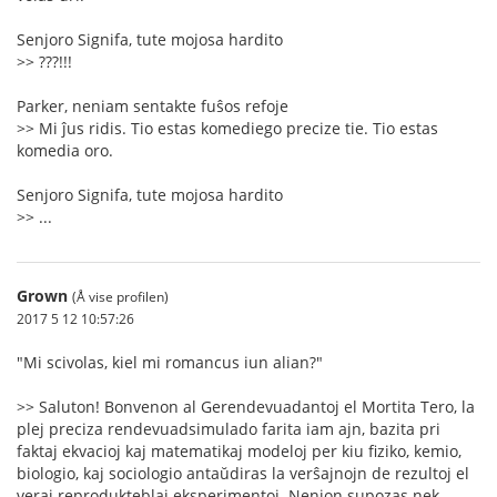
Senjoro Signifa, tute mojosa hardito
>> ???!!!
Parker, neniam sentakte fuŝos refoje
>> Mi ĵus ridis. Tio estas komediego precize tie. Tio estas
komedia oro.
Senjoro Signifa, tute mojosa hardito
>> ...
Grown
(Å vise profilen)
2017 5 12 10:57:26
"Mi scivolas, kiel mi romancus iun alian?"
>> Saluton! Bonvenon al Gerendevuadantoj el Mortita Tero, la
plej preciza rendevuadsimulado farita iam ajn, bazita pri
faktaj ekvacioj kaj matematikaj modeloj per kiu fiziko, kemio,
biologio, kaj sociologio antaŭdiras la verŝajnojn de rezultoj el
veraj reprodukteblaj eksperimentoj. Nenion supozas nek