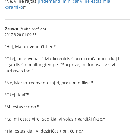
"Ne, vi ne rajtas
pridemandi min, ĉar vi ne estas mia
koramiko
!"
Grown
(Å vise profilen)
2017 8 20 01:09:55
"Hej, Marko, venu ĉi-tien!"
"Okej, mi envenas." Marko eniris ŝian dormĉambron kaj li
rigardis ŝin mallongtempe. "Surprize, mi forlasas gis vi
surhavas ion."
"Ne, Marko, reenvenu kaj rigardu min fikse!"
"Okej. Kial?"
"Mi estas virino."
"Kaj mi estas viro. Sed kial vi volas rigardiĝi fikse?"
"Tial estas kial. Vi deziriĉas tion, ĉu ne?"