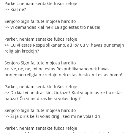
Parker, neniam sentakte fuŝos refoje
>> Kial ne?
Senjoro Signifa, tute mojosa hardito
>> Vi demandas kial ne?! La ago estas tro naŭza!
Parker, neniam sentakte fuŝos refoje
>> Ĉu vi estas Respublikanano, aŭ io? Ĉu vi havas punemajn
religiajn kredojn?
Senjoro Signifa, tute mojosa hardito
>> Ne, ne, ne, mi ne estas Respublikanano nek havas
puneman religiajn kredojn nek estas besto, mi estas homo!
Parker, neniam sentakte fuŝos refoje
>> Do kial vi ne dras ŝin, ĉiukaze? Kial vi opinias ke tio estas
naŭza? Ĉu ŝi ne diras ke ŝi volas driĝi?
Senjoro Signifa, tute mojosa hardito
>> Ŝi ja diris ke ŝi volas driĝi, sed mi ne volas dri.
Parker, neniam sentakte fuŝos refoje