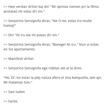
>> Havi verdan drilon kaj diri "Mi opinias nenion pri la filmo,
anstataŭ mi volas dri vin."
>> Senjorino Sensignifa diras, "Ne ĉi-tie, estas tro multe
homoj!"
>> Diri "Ni iru kie mi povas dri vin."
>> Senjorino Sensignifa diras, "Bonege! Ni iru." Nun vi estas
en ŝia apartamento.
>> Manifesti drilon
>> Senjorino Sensignifa ege ridetas ale al la drilo.
"Ho, Di', tio estas la plej naŭza afero el mia komputilo, iam ajn.
Mi malamas tion."
>> Savi ludon
>> Farite.