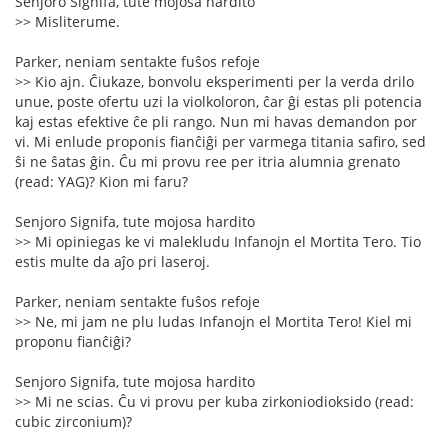
Senjoro Signifa, tute mojosa hardito
>> Misliterume.
Parker, neniam sentakte fuŝos refoje
>> Kio ajn. Ĉiukaze, bonvolu eksperimenti per la verda drilo
unue, poste ofertu uzi la violkoloron, ĉar ĝi estas pli potencia
kaj estas efektive ĉe pli rango. Nun mi havas demandon por
vi. Mi enlude proponis fianĉiĝi per varmega titania safiro, sed
ŝi ne ŝatas ĝin. Ĉu mi provu ree per itria alumnia grenato
(read: YAG)? Kion mi faru?
Senjoro Signifa, tute mojosa hardito
>> Mi opiniegas ke vi malekludu Infanojn el Mortita Tero. Tio
estis multe da aĵo pri laseroj.
Parker, neniam sentakte fuŝos refoje
>> Ne, mi jam ne plu ludas Infanojn el Mortita Tero! Kiel mi
proponu fianĉiĝi?
Senjoro Signifa, tute mojosa hardito
>> Mi ne scias. Ĉu vi provu per kuba zirkoniodioksido (read:
cubic zirconium)?