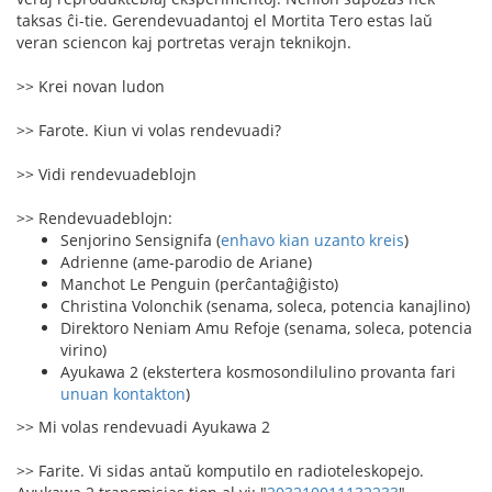
taksas ĉi-tie. Gerendevuadantoj el Mortita Tero estas laŭ
veran sciencon kaj portretas verajn teknikojn.
>> Krei novan ludon
>> Farote. Kiun vi volas rendevuadi?
>> Vidi rendevuadeblojn
>> Rendevuadeblojn:
Senjorino Sensignifa (
enhavo kian uzanto kreis
)
Adrienne (ame-parodio de Ariane)
Manchot Le Penguin (perĉantaĝiĝisto)
Christina Volonchik (senama, soleca, potencia kanajlino)
Direktoro Neniam Amu Refoje (senama, soleca, potencia
virino)
Ayukawa 2 (ekstertera kosmosondilulino provanta fari
unuan kontakton
)
>> Mi volas rendevuadi Ayukawa 2
>> Farite. Vi sidas antaŭ komputilo en radioteleskopejo.