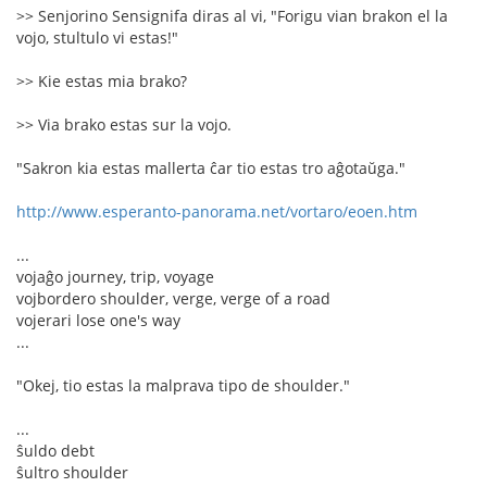
>> Senjorino Sensignifa diras al vi, "Forigu vian brakon el la
vojo, stultulo vi estas!"
>> Kie estas mia brako?
>> Via brako estas sur la vojo.
"Sakron kia estas mallerta ĉar tio estas tro aĝotaŭga."
http://www.esperanto-panorama.net/vortaro/eoen.htm
...
vojaĝo journey, trip, voyage
vojbordero shoulder, verge, verge of a road
vojerari lose one's way
...
"Okej, tio estas la malprava tipo de shoulder."
...
ŝuldo debt
ŝultro shoulder