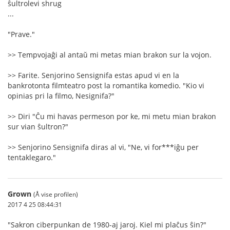
ŝultrolevi shrug
...
"Prave."
>> Tempvojaĝi al antaŭ mi metas mian brakon sur la vojon.
>> Farite. Senjorino Sensignifa estas apud vi en la
bankrotonta filmteatro post la romantika komedio. "Kio vi
opinias pri la filmo, Nesignifa?"
>> Diri "Ĉu mi havas permeson por ke, mi metu mian brakon
sur vian ŝultron?"
>> Senjorino Sensignifa diras al vi, "Ne, vi for***iĝu per
tentaklegaro."
Grown
(Å vise profilen)
2017 4 25 08:44:31
"Sakron ciberpunkan de 1980-aj jaroj. Kiel mi plaĉus ŝin?"