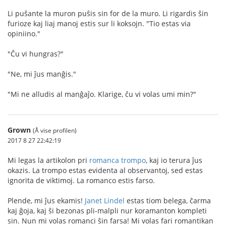
Li puŝante la muron puŝis sin for de la muro. Li rigardis ŝin
furioze kaj liaj manoj estis sur li koksojn. "Tio estas via
opiniino."
"Ĉu vi hungras?"
"Ne, mi ĵus manĝis."
"Mi ne alludis al manĝaĵo. Klarige, ĉu vi volas umi min?"
Grown
(Å vise profilen)
2017 8 27 22:42:19
Mi legas la artikolon pri
romanca trompo
, kaj io terura ĵus
okazis. La trompo estas evidenta al observantoj, sed estas
ignorita de viktimoj. La romanco estis farso.
Plende, mi ĵus ekamis!
Janet Lindel
estas tiom belega, ĉarma
kaj ĝoja, kaj ŝi bezonas pli-malpli nur koramanton kompleti
sin. Nun mi volas romanci ŝin farsa! Mi volas fari romantikan