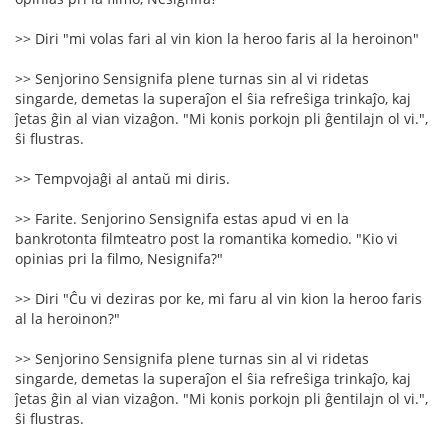
>> Diri "mi volas fari al vin kion la heroo faris al la heroinon"
>> Senjorino Sensignifa plene turnas sin al vi ridetas
singarde, demetas la superaĵon el ŝia refreŝiga trinkaĵo, kaj
ĵetas ĝin al vian vizaĝon. "Mi konis porkojn pli ĝentilajn ol vi.",
ŝi flustras.
>> Tempvojaĝi al antaŭ mi diris.
>> Farite. Senjorino Sensignifa estas apud vi en la
bankrotonta filmteatro post la romantika komedio. "Kio vi
opinias pri la filmo, Nesignifa?"
>> Diri "Ĉu vi deziras por ke, mi faru al vin kion la heroo faris
al la heroinon?"
>> Senjorino Sensignifa plene turnas sin al vi ridetas
singarde, demetas la superaĵon el ŝia refreŝiga trinkaĵo, kaj
ĵetas ĝin al vian vizaĝon. "Mi konis porkojn pli ĝentilajn ol vi.",
ŝi flustras.