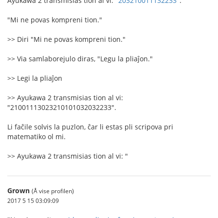
Ayukawa 2 transmisias tion al vi: "
203210011132233
".
"Mi ne povas kompreni tion."
>> Diri "Mi ne povas kompreni tion."
>> Via samlaborejulo diras, "Legu la pliaĵon."
>> Legi la pliaĵon
>> Ayukawa 2 transmisias tion al vi:
"21001113023210101032032233".
Li faĉile solvis la puzlon, ĉar li estas pli scripova pri
matematiko ol mi.
>> Ayukawa 2 transmisias tion al vi: "
Grown
(Å vise profilen)
2017 5 15 03:09:09