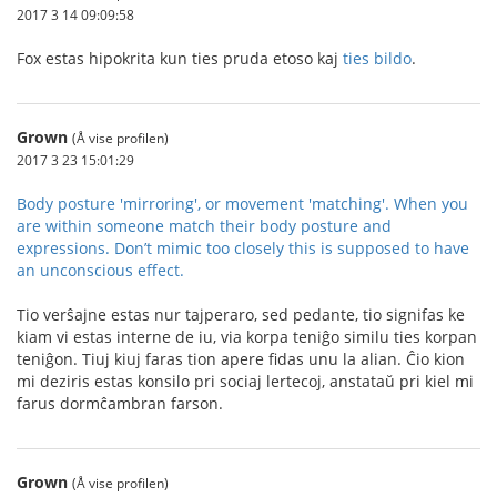
2017 3 14 09:09:58
Fox estas hipokrita kun ties pruda etoso kaj
ties bildo
.
Grown
(Å vise profilen)
2017 3 23 15:01:29
Body posture 'mirroring', or movement 'matching'. When you
are within someone match their body posture and
expressions. Don’t mimic too closely this is supposed to have
an unconscious effect.
Tio verŝajne estas nur tajperaro, sed pedante, tio signifas ke
kiam vi estas interne de iu, via korpa teniĝo similu ties korpan
teniĝon. Tiuj kiuj faras tion apere fidas unu la alian. Ĉio kion
mi deziris estas konsilo pri sociaj lertecoj, anstataŭ pri kiel mi
farus dormĉambran farson.
Grown
(Å vise profilen)