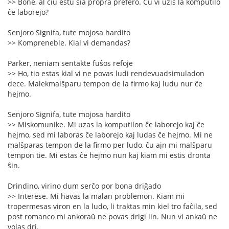
>> Bone, al ĉiu estu sia propra prefero. Ĉu vi uzis la komputilo
ĉe laborejo?
Senjoro Signifa, tute mojosa hardito
>> Kompreneble. Kial vi demandas?
Parker, neniam sentakte fuŝos refoje
>> Ho, tio estas kial vi ne povas ludi rendevuadsimuladon
dece. Malekmalŝparu tempon de la firmo kaj ludu nur ĉe
hejmo.
Senjoro Signifa, tute mojosa hardito
>> Miskomunike. Mi uzas la komputilon ĉe laborejo kaj ĉe
hejmo, sed mi laboras ĉe laborejo kaj ludas ĉe hejmo. Mi ne
malŝparas tempon de la firmo per ludo, ĉu ajn mi malŝparu
tempon tie. Mi estas ĉe hejmo nun kaj kiam mi estis dronta
ŝin.
Drindino, virino dum serĉo por bona driĝado
>> Interese. Mi havas la malan problemon. Kiam mi
tropermesas viron en la ludo, li traktas min kiel tro faĉila, sed
post romanco mi ankoraŭ ne povas drigi lin. Nun vi ankaŭ ne
volas dri.