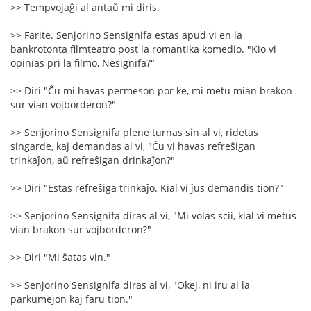
>> Tempvojaĝi al antaŭ mi diris.
>> Farite. Senjorino Sensignifa estas apud vi en la
bankrotonta filmteatro post la romantika komedio. "Kio vi
opinias pri la filmo, Nesignifa?"
>> Diri "Ĉu mi havas permeson por ke, mi metu mian brakon
sur vian vojborderon?"
>> Senjorino Sensignifa plene turnas sin al vi, ridetas
singarde, kaj demandas al vi, "Ĉu vi havas refreŝigan
trinkaĵon, aŭ refreŝigan drinkaĵon?"
>> Diri "Estas refreŝiga trinkaĵo. Kial vi ĵus demandis tion?"
>> Senjorino Sensignifa diras al vi, "Mi volas scii, kial vi metus
vian brakon sur vojborderon?"
>> Diri "Mi ŝatas vin."
>> Senjorino Sensignifa diras al vi, "Okej, ni iru al la
parkumejon kaj faru tion."