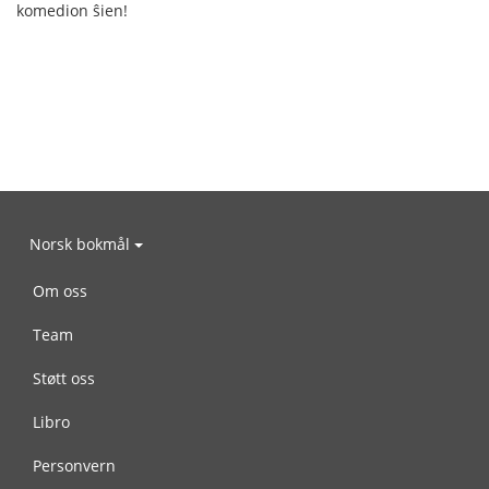
komedion ŝien!
Norsk bokmål
Om oss
Team
Støtt oss
Libro
Personvern