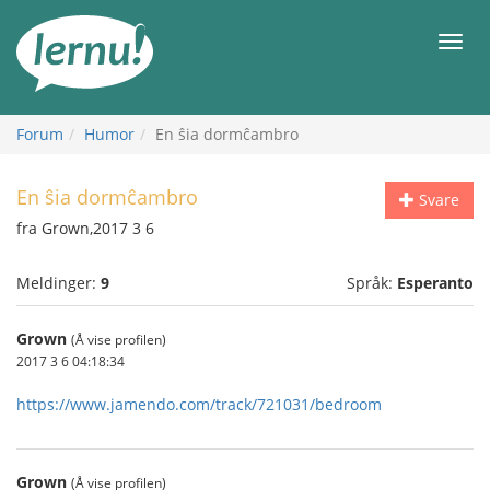
Til
innholdet
Meny
Forum
Humor
En ŝia dormĉambro
En ŝia dormĉambro
Svare
fra Grown,2017 3 6
Meldinger:
9
Språk:
Esperanto
Grown
(Å vise profilen)
2017 3 6 04:18:34
https://www.jamendo.com/track/721031/bedroom
Grown
(Å vise profilen)