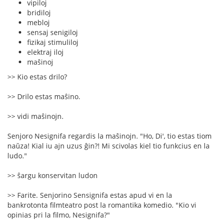
vipiloj
bridiloj
mebloj
sensaj senigiloj
fizikaj stimuliloj
elektraj iloj
maŝinoj
>> Kio estas drilo?
>> Drilo estas maŝino.
>> vidi maŝinojn.
Senjoro Nesignifa regardis la maŝinojn. "Ho, Di', tio estas tiom
naŭza! Kial iu ajn uzus ĝin?! Mi scivolas kiel tio funkcius en la
ludo."
>> ŝargu konservitan ludon
>> Farite. Senjorino Sensignifa estas apud vi en la
bankrotonta filmteatro post la romantika komedio. "Kio vi
opinias pri la filmo, Nesignifa?"