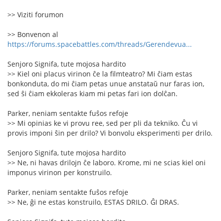
>> Viziti forumon
>> Bonvenon al
https://forums.spacebattles.com/threads/Gerendevua...
Senjoro Signifa, tute mojosa hardito
>> Kiel oni placus virinon ĉe la filmteatro? Mi ĉiam estas
bonkonduta, do mi ĉiam petas unue anstataŭ nur faras ion,
sed ŝi ĉiam ekkoleras kiam mi petas fari ion dolĉan.
Parker, neniam sentakte fuŝos refoje
>> Mi opinias ke vi provu ree, sed per pli da tekniko. Ĉu vi
provis imponi ŝin per drilo? Vi bonvolu eksperimenti per drilo.
Senjoro Signifa, tute mojosa hardito
>> Ne, ni havas drilojn ĉe laboro. Krome, mi ne scias kiel oni
imponus virinon per konstruilo.
Parker, neniam sentakte fuŝos refoje
>> Ne, ĝi ne estas konstruilo, ESTAS DRILO. ĜI DRAS.