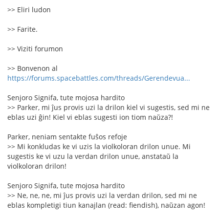
>> Eliri ludon
>> Farite.
>> Viziti forumon
>> Bonvenon al
https://forums.spacebattles.com/threads/Gerendevua...
Senjoro Signifa, tute mojosa hardito
>> Parker, mi ĵus provis uzi la drilon kiel vi sugestis, sed mi ne
eblas uzi ĝin! Kiel vi eblas sugesti ion tiom naŭza?!
Parker, neniam sentakte fuŝos refoje
>> Mi konkludas ke vi uzis la violkoloran drilon unue. Mi
sugestis ke vi uzu la verdan drilon unue, anstataŭ la
violkoloran drilon!
Senjoro Signifa, tute mojosa hardito
>> Ne, ne, ne, mi ĵus provis uzi la verdan drilon, sed mi ne
eblas kompletigi tiun kanajlan (read: fiendish), naŭzan agon!