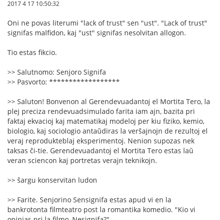
2017 4 17 10:50:32
Oni ne povas literumi "lack of trust" sen "ust". "Lack of trust"
signifas malfidon, kaj "ust" signifas nesolvitan allogon.
Tio estas fikcio.
>> Salutnomo: Senjoro Signifa
>> Pasvorto: ******************
>> Saluton! Bonvenon al Gerendevuadantoj el Mortita Tero, la
plej preciza rendevuadsimulado farita iam ajn, bazita pri
faktaj ekvacioj kaj matematikaj modeloj per kiu fiziko, kemio,
biologio, kaj sociologio antaŭdiras la verŝajnojn de rezultoj el
veraj reprodukteblaj eksperimentoj. Nenion supozas nek
taksas ĉi-tie. Gerendevuadantoj el Mortita Tero estas laŭ
veran sciencon kaj portretas verajn teknikojn.
>> ŝargu konservitan ludon
>> Farite. Senjorino Sensignifa estas apud vi en la
bankrotonta filmteatro post la romantika komedio. "Kio vi
opinias pri la filmo, Nesignifa?"