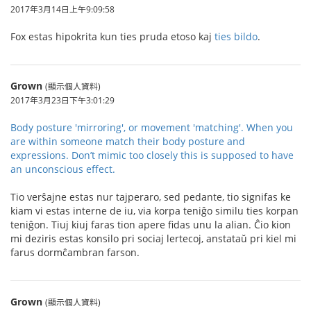
2017年3月14日上午9:09:58
Fox estas hipokrita kun ties pruda etoso kaj
ties bildo
.
Grown
(顯示個人資料)
2017年3月23日下午3:01:29
Body posture 'mirroring', or movement 'matching'. When you
are within someone match their body posture and
expressions. Don’t mimic too closely this is supposed to have
an unconscious effect.
Tio verŝajne estas nur tajperaro, sed pedante, tio signifas ke
kiam vi estas interne de iu, via korpa teniĝo similu ties korpan
teniĝon. Tiuj kiuj faras tion apere fidas unu la alian. Ĉio kion
mi deziris estas konsilo pri sociaj lertecoj, anstataŭ pri kiel mi
farus dormĉambran farson.
Grown
(顯示個人資料)