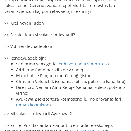
taksas ĉi-tie. Gerendevuadantoj el Mortita Tero estas laŭ
veran sciencon kaj portretas verajn teknikojn.
>> Krei novan ludon
>> Farote. Kiun vi volas rendevuadi?
>> Vidi rendevuadeblojn
>> Rendevuadeblojn:
Senjorino Sensignifa (
enhavo kian uzanto kreis
)
Adrienne (ame-parodio de Ariane)
Manchot Le Penguin (perĉantaĝiĝisto)
Christina Volonchik (senama, soleca, potencia kanajlino)
Direktoro Neniam Amu Refoje (senama, soleca, potencia
virino)
Ayukawa 2 (ekstertera kosmosondilulino provanta fari
unuan kontakton
)
>> Mi volas rendevuadi Ayukawa 2
>> Farite. Vi sidas antaŭ komputilo en radioteleskopejo.