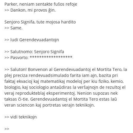
Parker, neniam sentakte fuŝos refoje
>> Dankon, mi provos ĝin.
Senjoro Signifa, tute mojosa hardito
>> Same.
>> ludi Gerendevuadantojn
>> Salutnomo: Senjoro Signifa
>> Pasvorto: ******************
>> Saluton! Bonvenon al Gerendevuadantoj el Mortita Tero, la
plej preciza rendevuadsimulado farita iam ajn, bazita pri
faktaj ekvacioj kaj matematikaj modeloj per kiu fiziko, kemio,
biologio, kaj sociologio antaŭdiras la verŝajnojn de rezultoj el
veraj reprodukteblaj eksperimentoj. Nenion supozas nek
taksas ĉi-tie. Gerendevuadantoj el Mortita Tero estas laŭ
veran sciencon kaj portretas verajn teknikojn.
>> vidi teknikojn
>>