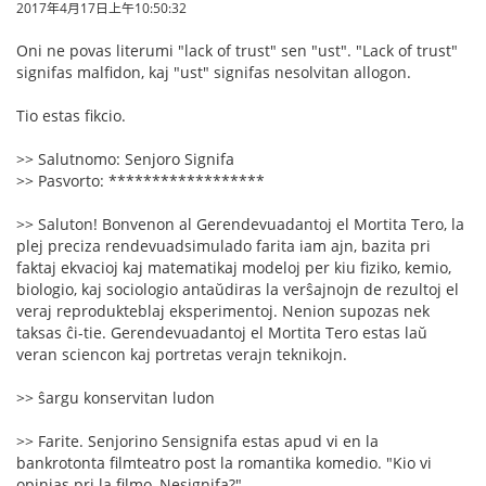
2017年4月17日上午10:50:32
Oni ne povas literumi "lack of trust" sen "ust". "Lack of trust"
signifas malfidon, kaj "ust" signifas nesolvitan allogon.
Tio estas fikcio.
>> Salutnomo: Senjoro Signifa
>> Pasvorto: ******************
>> Saluton! Bonvenon al Gerendevuadantoj el Mortita Tero, la
plej preciza rendevuadsimulado farita iam ajn, bazita pri
faktaj ekvacioj kaj matematikaj modeloj per kiu fiziko, kemio,
biologio, kaj sociologio antaŭdiras la verŝajnojn de rezultoj el
veraj reprodukteblaj eksperimentoj. Nenion supozas nek
taksas ĉi-tie. Gerendevuadantoj el Mortita Tero estas laŭ
veran sciencon kaj portretas verajn teknikojn.
>> ŝargu konservitan ludon
>> Farite. Senjorino Sensignifa estas apud vi en la
bankrotonta filmteatro post la romantika komedio. "Kio vi
opinias pri la filmo, Nesignifa?"