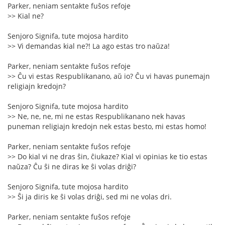
Parker, neniam sentakte fuŝos refoje
>> Kial ne?
Senjoro Signifa, tute mojosa hardito
>> Vi demandas kial ne?! La ago estas tro naŭza!
Parker, neniam sentakte fuŝos refoje
>> Ĉu vi estas Respublikanano, aŭ io? Ĉu vi havas punemajn
religiajn kredojn?
Senjoro Signifa, tute mojosa hardito
>> Ne, ne, ne, mi ne estas Respublikanano nek havas
puneman religiajn kredojn nek estas besto, mi estas homo!
Parker, neniam sentakte fuŝos refoje
>> Do kial vi ne dras ŝin, ĉiukaze? Kial vi opinias ke tio estas
naŭza? Ĉu ŝi ne diras ke ŝi volas driĝi?
Senjoro Signifa, tute mojosa hardito
>> Ŝi ja diris ke ŝi volas driĝi, sed mi ne volas dri.
Parker, neniam sentakte fuŝos refoje