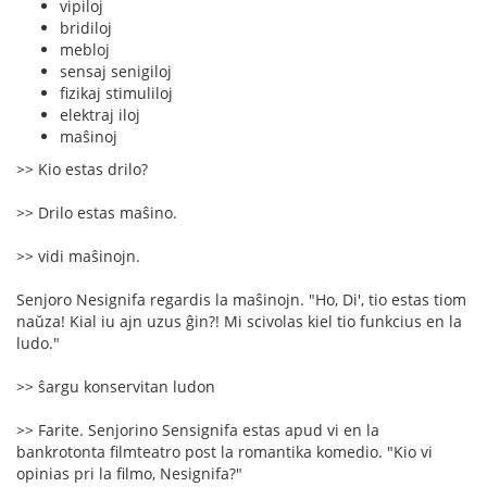
vipiloj
bridiloj
mebloj
sensaj senigiloj
fizikaj stimuliloj
elektraj iloj
maŝinoj
>> Kio estas drilo?
>> Drilo estas maŝino.
>> vidi maŝinojn.
Senjoro Nesignifa regardis la maŝinojn. "Ho, Di', tio estas tiom
naŭza! Kial iu ajn uzus ĝin?! Mi scivolas kiel tio funkcius en la
ludo."
>> ŝargu konservitan ludon
>> Farite. Senjorino Sensignifa estas apud vi en la
bankrotonta filmteatro post la romantika komedio. "Kio vi
opinias pri la filmo, Nesignifa?"