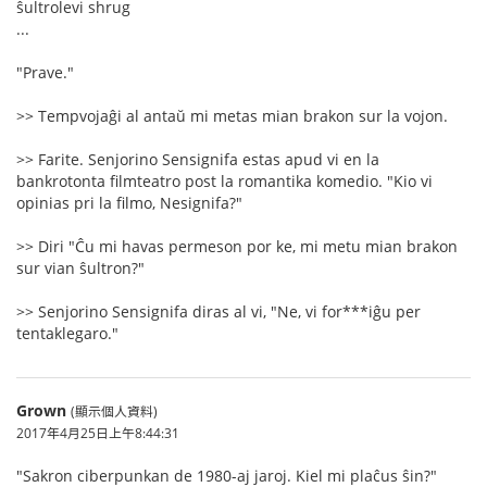
ŝultrolevi shrug
...
"Prave."
>> Tempvojaĝi al antaŭ mi metas mian brakon sur la vojon.
>> Farite. Senjorino Sensignifa estas apud vi en la
bankrotonta filmteatro post la romantika komedio. "Kio vi
opinias pri la filmo, Nesignifa?"
>> Diri "Ĉu mi havas permeson por ke, mi metu mian brakon
sur vian ŝultron?"
>> Senjorino Sensignifa diras al vi, "Ne, vi for***iĝu per
tentaklegaro."
Grown
(顯示個人資料)
2017年4月25日上午8:44:31
"Sakron ciberpunkan de 1980-aj jaroj. Kiel mi plaĉus ŝin?"