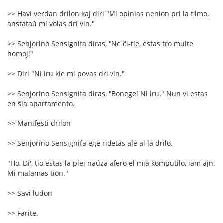
>> Havi verdan drilon kaj diri "Mi opinias nenion pri la filmo,
anstataŭ mi volas dri vin."
>> Senjorino Sensignifa diras, "Ne ĉi-tie, estas tro multe
homoj!"
>> Diri "Ni iru kie mi povas dri vin."
>> Senjorino Sensignifa diras, "Bonege! Ni iru." Nun vi estas
en ŝia apartamento.
>> Manifesti drilon
>> Senjorino Sensignifa ege ridetas ale al la drilo.
"Ho, Di', tio estas la plej naŭza afero el mia komputilo, iam ajn.
Mi malamas tion."
>> Savi ludon
>> Farite.