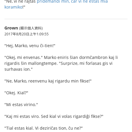
"Ne, vi ne rajtas
pridemandi min, ĉar vi ne estas mia
koramiko
!"
Grown
(顯示個人資料)
2017年8月20日上午1:09:55
"Hej, Marko, venu ĉi-tien!"
"Okej, mi envenas." Marko eniris ŝian dormĉambron kaj li
rigardis ŝin mallongtempe. "Surprize, mi forlasas gis vi
surhavas ion."
"Ne, Marko, reenvenu kaj rigardu min fikse!"
"Okej. Kial?"
"Mi estas virino."
"Kaj mi estas viro. Sed kial vi volas rigardiĝi fikse?"
"Tial estas kial. Vi deziriĉas tion, ĉu ne?"