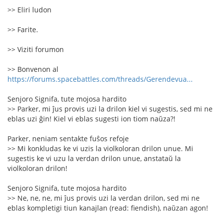
>> Eliri ludon
>> Farite.
>> Viziti forumon
>> Bonvenon al
https://forums.spacebattles.com/threads/Gerendevua...
Senjoro Signifa, tute mojosa hardito
>> Parker, mi ĵus provis uzi la drilon kiel vi sugestis, sed mi ne
eblas uzi ĝin! Kiel vi eblas sugesti ion tiom naŭza?!
Parker, neniam sentakte fuŝos refoje
>> Mi konkludas ke vi uzis la violkoloran drilon unue. Mi
sugestis ke vi uzu la verdan drilon unue, anstataŭ la
violkoloran drilon!
Senjoro Signifa, tute mojosa hardito
>> Ne, ne, ne, mi ĵus provis uzi la verdan drilon, sed mi ne
eblas kompletigi tiun kanajlan (read: fiendish), naŭzan agon!