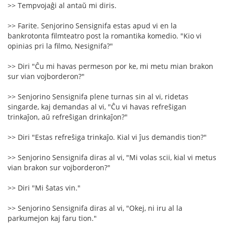
>> Tempvojaĝi al antaŭ mi diris.
>> Farite. Senjorino Sensignifa estas apud vi en la
bankrotonta filmteatro post la romantika komedio. "Kio vi
opinias pri la filmo, Nesignifa?"
>> Diri "Ĉu mi havas permeson por ke, mi metu mian brakon
sur vian vojborderon?"
>> Senjorino Sensignifa plene turnas sin al vi, ridetas
singarde, kaj demandas al vi, "Ĉu vi havas refreŝigan
trinkaĵon, aŭ refreŝigan drinkaĵon?"
>> Diri "Estas refreŝiga trinkaĵo. Kial vi ĵus demandis tion?"
>> Senjorino Sensignifa diras al vi, "Mi volas scii, kial vi metus
vian brakon sur vojborderon?"
>> Diri "Mi ŝatas vin."
>> Senjorino Sensignifa diras al vi, "Okej, ni iru al la
parkumejon kaj faru tion."