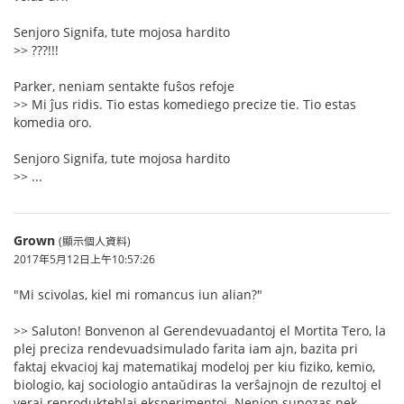
Senjoro Signifa, tute mojosa hardito
>> ???!!!
Parker, neniam sentakte fuŝos refoje
>> Mi ĵus ridis. Tio estas komediego precize tie. Tio estas
komedia oro.
Senjoro Signifa, tute mojosa hardito
>> ...
Grown
(顯示個人資料)
2017年5月12日上午10:57:26
"Mi scivolas, kiel mi romancus iun alian?"
>> Saluton! Bonvenon al Gerendevuadantoj el Mortita Tero, la
plej preciza rendevuadsimulado farita iam ajn, bazita pri
faktaj ekvacioj kaj matematikaj modeloj per kiu fiziko, kemio,
biologio, kaj sociologio antaŭdiras la verŝajnojn de rezultoj el
veraj reprodukteblaj eksperimentoj. Nenion supozas nek