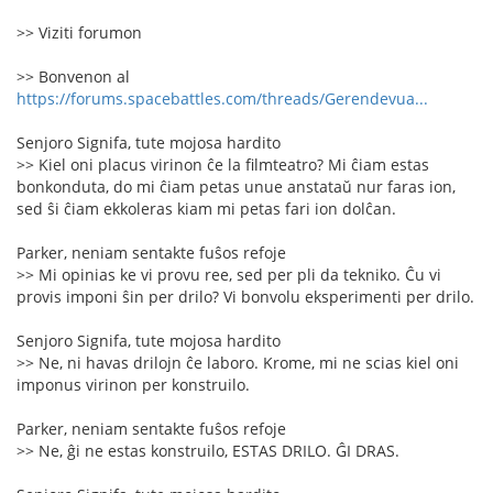
>> Viziti forumon
>> Bonvenon al
https://forums.spacebattles.com/threads/Gerendevua...
Senjoro Signifa, tute mojosa hardito
>> Kiel oni placus virinon ĉe la filmteatro? Mi ĉiam estas
bonkonduta, do mi ĉiam petas unue anstataŭ nur faras ion,
sed ŝi ĉiam ekkoleras kiam mi petas fari ion dolĉan.
Parker, neniam sentakte fuŝos refoje
>> Mi opinias ke vi provu ree, sed per pli da tekniko. Ĉu vi
provis imponi ŝin per drilo? Vi bonvolu eksperimenti per drilo.
Senjoro Signifa, tute mojosa hardito
>> Ne, ni havas drilojn ĉe laboro. Krome, mi ne scias kiel oni
imponus virinon per konstruilo.
Parker, neniam sentakte fuŝos refoje
>> Ne, ĝi ne estas konstruilo, ESTAS DRILO. ĜI DRAS.