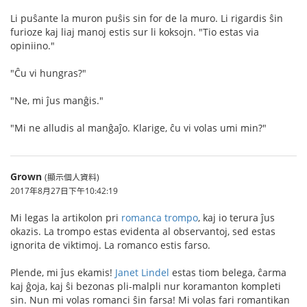
Li puŝante la muron puŝis sin for de la muro. Li rigardis ŝin
furioze kaj liaj manoj estis sur li koksojn. "Tio estas via
opiniino."
"Ĉu vi hungras?"
"Ne, mi ĵus manĝis."
"Mi ne alludis al manĝaĵo. Klarige, ĉu vi volas umi min?"
Grown
(顯示個人資料)
2017年8月27日下午10:42:19
Mi legas la artikolon pri
romanca trompo
, kaj io terura ĵus
okazis. La trompo estas evidenta al observantoj, sed estas
ignorita de viktimoj. La romanco estis farso.
Plende, mi ĵus ekamis!
Janet Lindel
estas tiom belega, ĉarma
kaj ĝoja, kaj ŝi bezonas pli-malpli nur koramanton kompleti
sin. Nun mi volas romanci ŝin farsa! Mi volas fari romantikan