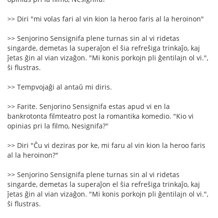
>> Diri "mi volas fari al vin kion la heroo faris al la heroinon"
>> Senjorino Sensignifa plene turnas sin al vi ridetas
singarde, demetas la superaĵon el ŝia refreŝiga trinkaĵo, kaj
ĵetas ĝin al vian vizaĝon. "Mi konis porkojn pli ĝentilajn ol vi.",
ŝi flustras.
>> Tempvojaĝi al antaŭ mi diris.
>> Farite. Senjorino Sensignifa estas apud vi en la
bankrotonta filmteatro post la romantika komedio. "Kio vi
opinias pri la filmo, Nesignifa?"
>> Diri "Ĉu vi deziras por ke, mi faru al vin kion la heroo faris
al la heroinon?"
>> Senjorino Sensignifa plene turnas sin al vi ridetas
singarde, demetas la superaĵon el ŝia refreŝiga trinkaĵo, kaj
ĵetas ĝin al vian vizaĝon. "Mi konis porkojn pli ĝentilajn ol vi.",
ŝi flustras.