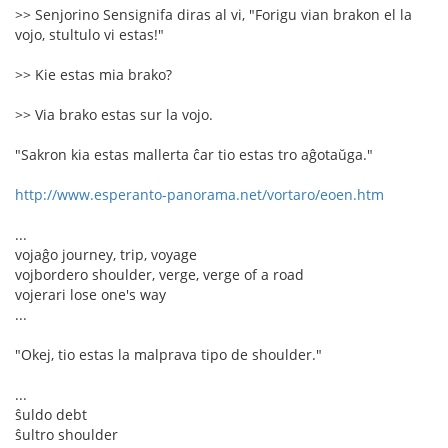
>> Senjorino Sensignifa diras al vi, "Forigu vian brakon el la
vojo, stultulo vi estas!"
>> Kie estas mia brako?
>> Via brako estas sur la vojo.
"Sakron kia estas mallerta ĉar tio estas tro aĝotaŭga."
http://www.esperanto-panorama.net/vortaro/eoen.htm
...
vojaĝo journey, trip, voyage
vojbordero shoulder, verge, verge of a road
vojerari lose one's way
...
"Okej, tio estas la malprava tipo de shoulder."
...
ŝuldo debt
ŝultro shoulder