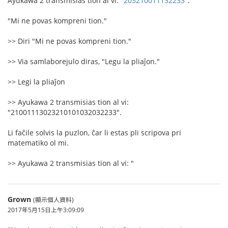
Ayukawa 2 transmisias tion al vi: "
203210011132233
".
"Mi ne povas kompreni tion."
>> Diri "Mi ne povas kompreni tion."
>> Via samlaborejulo diras, "Legu la pliaĵon."
>> Legi la pliaĵon
>> Ayukawa 2 transmisias tion al vi:
"21001113023210101032032233".
Li faĉile solvis la puzlon, ĉar li estas pli scripova pri
matematiko ol mi.
>> Ayukawa 2 transmisias tion al vi: "
Grown
(顯示個人資料)
2017年5月15日上午3:09:09