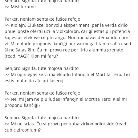
Senjoro Signifa, tute mojosa hardito
>> Misliterume.
Parker, neniam sentakte fuŝos refoje
>> Kio ajn. Ĉiukaze, bonvolu eksperimenti per la verda drilo
unue, poste ofertu uzi la violkoloron, ĉar ĝi estas pli potencia
kaj estas efektive ĉe pli rango. Nun mi havas demandon por
vi. Mi enlude proponis fianĉiĝi per varmega titania safiro, sed
ŝi ne ŝatas ĝin. Ĉu mi provu ree per itria alumnia grenato
(read: YAG)? Kion mi faru?
Senjoro Signifa, tute mojosa hardito
>> Mi opiniegas ke vi malekludu Infanojn el Mortita Tero. Tio
estis multe da aĵo pri laseroj.
Parker, neniam sentakte fuŝos refoje
>> Ne, mi jam ne plu ludas Infanojn el Mortita Tero! Kiel mi
proponu fianĉiĝi?
Senjoro Signifa, tute mojosa hardito
>> Mi ne scias. Ĉu vi provu per kuba zirkoniodioksido (read:
cubic zirconium)?