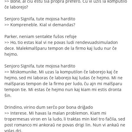
>> Bone, al ĉiu estu sia propra prefero. Ĉu vi uzis la komputilo
ĉe laborejo?
Senjoro Signifa, tute mojosa hardito
>> Kompreneble. Kial vi demandas?
Parker, neniam sentakte fuŝos refoje
>> Ho, tio estas kial vi ne povas ludi rendevuadsimuladon
dece. Malekmalŝparu tempon de la firmo kaj ludu nur ĉe
hejmo.
Senjoro Signifa, tute mojosa hardito
>> Miskomunike. Mi uzas la komputilon ĉe laborejo kaj ĉe
hejmo, sed mi laboras ĉe laborejo kaj ludas ĉe hejmo. Mi ne
malŝparas tempon de la firmo per ludo, ĉu ajn mi malŝparu
tempon tie. Mi estas ĉe hejmo nun kaj kiam mi estis dronta
ŝin.
Drindino, virino dum serĉo por bona driĝado
>> Interese. Mi havas la malan problemon. Kiam mi
tropermesas viron en la ludo, li traktas min kiel tro faĉila, sed
post romanco mi ankoraŭ ne povas drigi lin. Nun vi ankaŭ ne
volas dri.