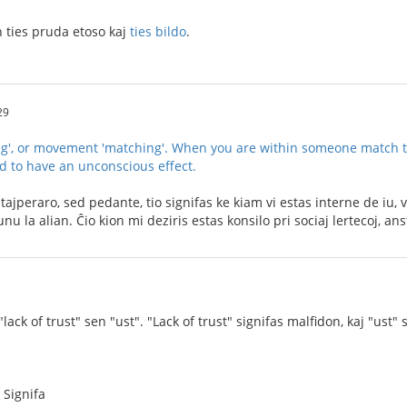
n ties pruda etoso kaj
ties bildo
.
29
ng', or movement 'matching'. When you are within someone match t
ed to have an unconscious effect.
tajperaro, sed pedante, tio signifas ke kiam vi estas interne de iu, v
unu la alian. Ĉio kion mi deziris estas konsilo pri sociaj lertecoj, 
lack of trust" sen "ust". "Lack of trust" signifas malfidon, kaj "ust" 
 Signifa