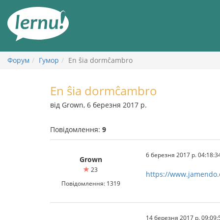
До
змісту
Форум
Гумор
En ŝia dormĉambro
En ŝia dormĉambro
від Grown, 6 березня 2017 р.
Повідомлення:
9
6 березня 2017 р. 04:18:3
Grown
23
https://www.jamendo
Повідомлення: 1319
14 березня 2017 р. 09:09: