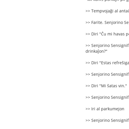
>> Tempvojaĝi al antaŭ
>> Farite. Senjorino Se
>> Diri "Ĉu mi havas 
>> Senjorino Sensignifa
drinkaĵon?"
>> Diri "Estas refreŝig
>> Senjorino Sensignifa
>> Diri "Mi ŝatas vin."
>> Senjorino Sensignifa
>> Iri al parkumejon
>> Senjorino Sensignifa