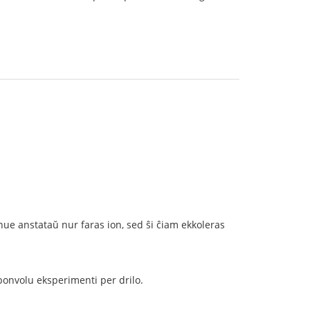
nue anstataŭ nur faras ion, sed ŝi ĉiam ekkoleras
 bonvolu eksperimenti per drilo.