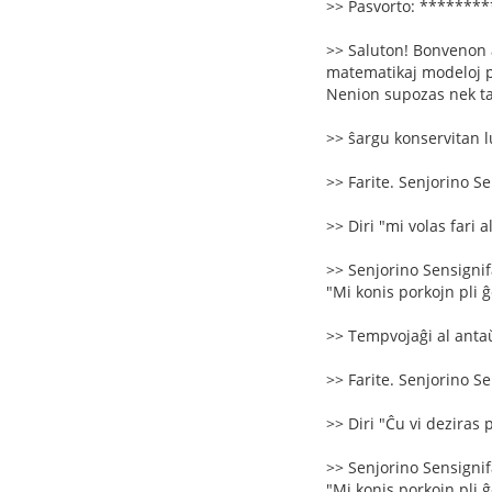
>> Pasvorto: *******
>> Saluton! Bonvenon a
matematikaj modeloj per
Nenion supozas nek tak
>> ŝargu konservitan 
>> Farite. Senjorino Se
>> Diri "mi volas fari a
>> Senjorino Sensignifa
"Mi konis porkojn pli ĝen
>> Tempvojaĝi al antaŭ
>> Farite. Senjorino Se
>> Diri "Ĉu vi deziras 
>> Senjorino Sensignifa
"Mi konis porkojn pli ĝen