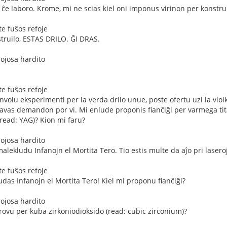
n ĉe laboro. Krome, mi ne scias kiel oni imponus virinon per konstrui
e fuŝos refoje
struilo, ESTAS DRILO. ĜI DRAS.
mojosa hardito
e fuŝos refoje
nvolu eksperimenti per la verda drilo unue, poste ofertu uzi la violk
avas demandon por vi. Mi enlude proponis fianĉiĝi per varmega titan
(read: YAG)? Kion mi faru?
mojosa hardito
alekludu Infanojn el Mortita Tero. Tio estis multe da aĵo pri laseroj
e fuŝos refoje
udas Infanojn el Mortita Tero! Kiel mi proponu fianĉiĝi?
mojosa hardito
provu per kuba zirkoniodioksido (read: cubic zirconium)?