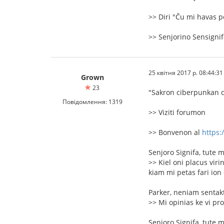
>> Diri "Ĉu mi havas 
>> Senjorino Sensignifa
25 квітня 2017 р. 08:44:31
Grown
23
"Sakron ciberpunkan de
Повідомлення: 1319
>> Viziti forumon
>> Bonvenon al
https:
Senjoro Signifa, tute 
>> Kiel oni placus vir
kiam mi petas fari ion
Parker, neniam sentakt
>> Mi opinias ke vi pro
Senjoro Signifa, tute 