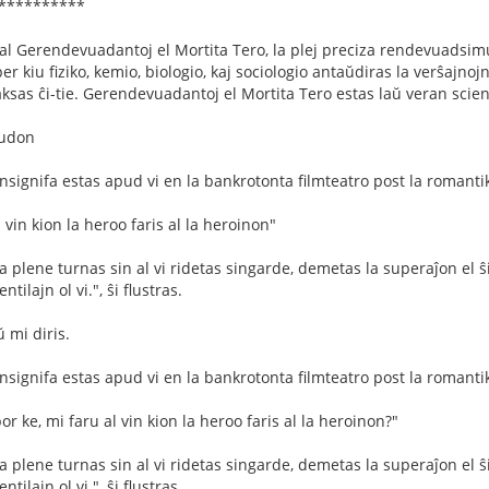
***********
l Gerendevuadantoj el Mortita Tero, la plej preciza rendevuadsimula
 kiu fiziko, kemio, biologio, kaj sociologio antaŭdiras la verŝajnoj
sas ĉi-tie. Gerendevuadantoj el Mortita Tero estas laŭ veran scien
ludon
nsignifa estas apud vi en la bankrotonta filmteatro post la romantik
l vin kion la heroo faris al la heroinon"
 plene turnas sin al vi ridetas singarde, demetas la superaĵon el ŝia
tilajn ol vi.", ŝi flustras.
 mi diris.
nsignifa estas apud vi en la bankrotonta filmteatro post la romantik
por ke, mi faru al vin kion la heroo faris al la heroinon?"
 plene turnas sin al vi ridetas singarde, demetas la superaĵon el ŝia
tilajn ol vi.", ŝi flustras.