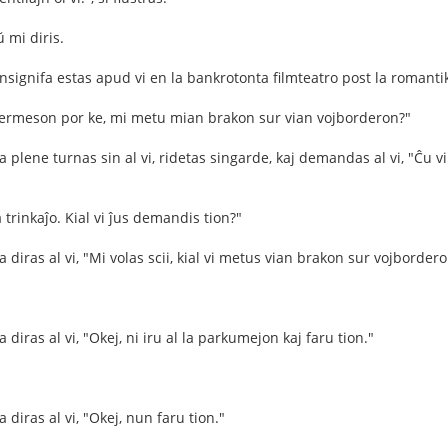
 mi diris.
nsignifa estas apud vi en la bankrotonta filmteatro post la romantik
permeson por ke, mi metu mian brakon sur vian vojborderon?"
 plene turnas sin al vi, ridetas singarde, kaj demandas al vi, "Ĉu v
a trinkaĵo. Kial vi ĵus demandis tion?"
 diras al vi, "Mi volas scii, kial vi metus vian brakon sur vojborder
 diras al vi, "Okej, ni iru al la parkumejon kaj faru tion."
 diras al vi, "Okej, nun faru tion."