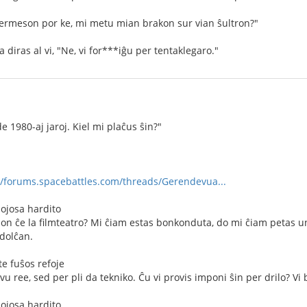
permeson por ke, mi metu mian brakon sur vian ŝultron?"
 diras al vi, "Ne, vi for***iĝu per tentaklegaro."
 1980-aj jaroj. Kiel mi plaĉus ŝin?"
//forums.spacebattles.com/threads/Gerendevua...
mojosa hardito
inon ĉe la filmteatro? Mi ĉiam estas bonkonduta, do mi ĉiam petas u
 dolĉan.
e fuŝos refoje
vu ree, sed per pli da tekniko. Ĉu vi provis imponi ŝin per drilo? Vi
mojosa hardito