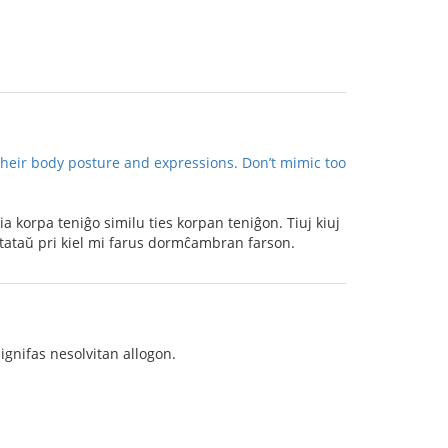
heir body posture and expressions. Don’t mimic too
ia korpa teniĝo similu ties korpan teniĝon. Tiuj kiuj
anstataŭ pri kiel mi farus dormĉambran farson.
signifas nesolvitan allogon.