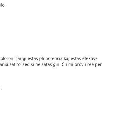
lo.
oloron, ĉar ĝi estas pli potencia kaj estas efektive
ia safiro, sed ŝi ne ŝatas ĝin. Ĉu mi provu ree per
.