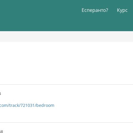
Есперанто?
Курс
4
.com/track/721031/bedroom
58