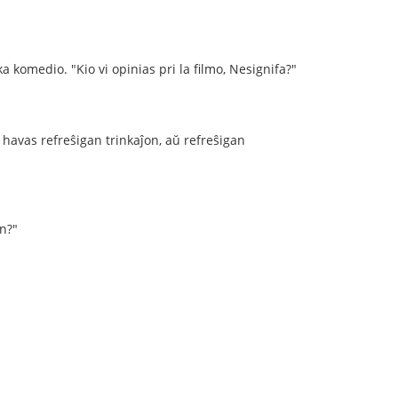
a komedio. "Kio vi opinias pri la filmo, Nesignifa?"
i havas refreŝigan trinkaĵon, aŭ refreŝigan
on?"