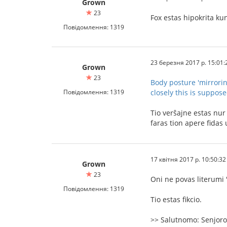
Grown
23
Fox estas hipokrita ku
Повідомлення: 1319
23 березня 2017 р. 15:01:
Grown
23
Body posture 'mirrori
Повідомлення: 1319
closely this is suppos
Tio verŝajne estas nur 
faras tion apere fidas 
17 квітня 2017 р. 10:50:32
Grown
23
Oni ne povas literumi "
Повідомлення: 1319
Tio estas fikcio.
>> Salutnomo: Senjoro