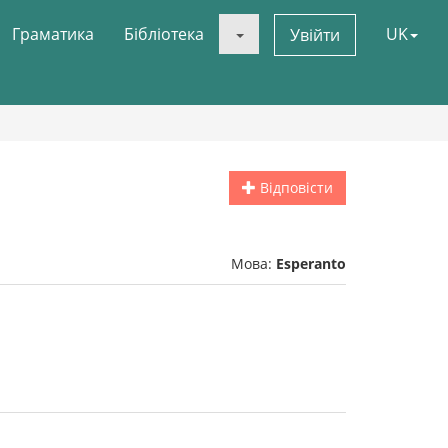
Граматика
Бібліотека
UK
Увійти
Відповісти
Мова:
Esperanto