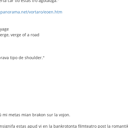
rta ĉar tio estas tro aĝotaŭga."
-panorama.net/vortaro/eoen.htm
oyage
erge, verge of a road
prava tipo de shoulder."
ŭ mi metas mian brakon sur la vojon.
nsignifa estas apud vi en la bankrotonta filmteatro post la romantik