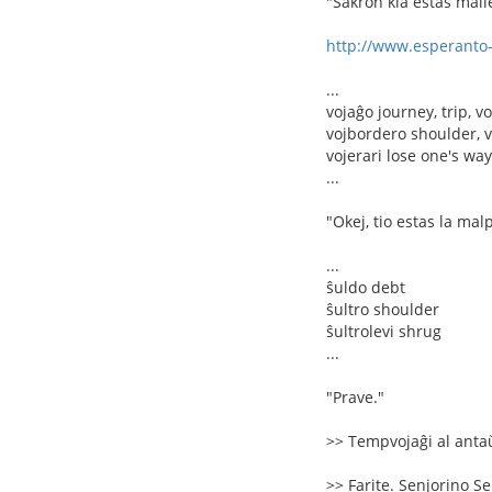
"Sakron kia estas malle
http://www.esperanto
...
vojaĝo journey, trip, v
vojbordero shoulder, v
vojerari lose one's way
...
"Okej, tio estas la mal
...
ŝuldo debt
ŝultro shoulder
ŝultrolevi shrug
...
"Prave."
>> Tempvojaĝi al anta
>> Farite. Senjorino Se