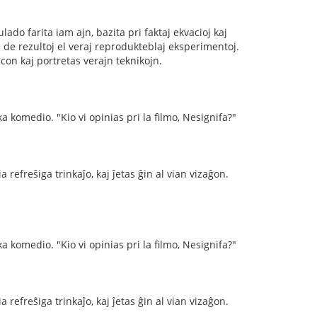
do farita iam ajn, bazita pri faktaj ekvacioj kaj
n de rezultoj el veraj reprodukteblaj eksperimentoj.
con kaj portretas verajn teknikojn.
a komedio. "Kio vi opinias pri la filmo, Nesignifa?"
 refreŝiga trinkaĵo, kaj ĵetas ĝin al vian vizaĝon.
a komedio. "Kio vi opinias pri la filmo, Nesignifa?"
 refreŝiga trinkaĵo, kaj ĵetas ĝin al vian vizaĝon.