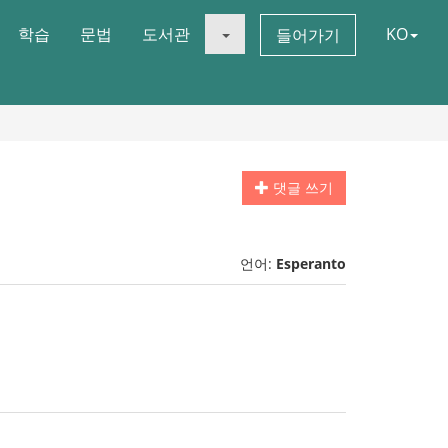
학습
문법
도서관
KO
들어가기
댓글 쓰기
언어:
Esperanto