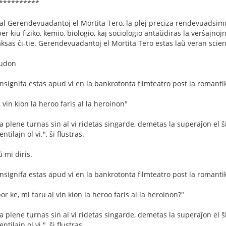
***********
l Gerendevuadantoj el Mortita Tero, la plej preciza rendevuadsimula
 kiu fiziko, kemio, biologio, kaj sociologio antaŭdiras la verŝajnoj
sas ĉi-tie. Gerendevuadantoj el Mortita Tero estas laŭ veran scien
ludon
nsignifa estas apud vi en la bankrotonta filmteatro post la romantik
l vin kion la heroo faris al la heroinon"
 plene turnas sin al vi ridetas singarde, demetas la superaĵon el ŝia
tilajn ol vi.", ŝi flustras.
 mi diris.
nsignifa estas apud vi en la bankrotonta filmteatro post la romantik
por ke, mi faru al vin kion la heroo faris al la heroinon?"
 plene turnas sin al vi ridetas singarde, demetas la superaĵon el ŝia
tilajn ol vi.", ŝi flustras.