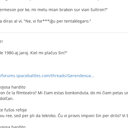
permeson por ke, mi metu mian brakon sur vian ŝultron?"
 diras al vi, "Ne, vi for***iĝu per tentaklegaro."
31
 1980-aj jaroj. Kiel mi plaĉus ŝin?"
//forums.spacebattles.com/threads/Gerendevua...
mojosa hardito
inon ĉe la filmteatro? Mi ĉiam estas bonkonduta, do mi ĉiam petas u
 dolĉan.
e fuŝos refoje
vu ree, sed per pli da tekniko. Ĉu vi provis imponi ŝin per drilo? Vi
mojosa hardito