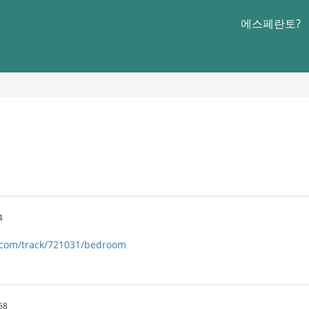
에스페란토?
4
.com/track/721031/bedroom
58