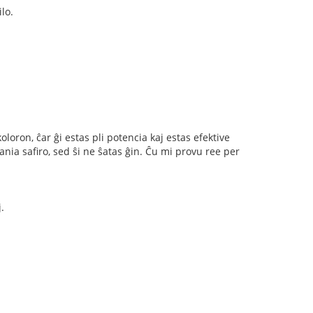
lo.
oloron, ĉar ĝi estas pli potencia kaj estas efektive
ia safiro, sed ŝi ne ŝatas ĝin. Ĉu mi provu ree per
.