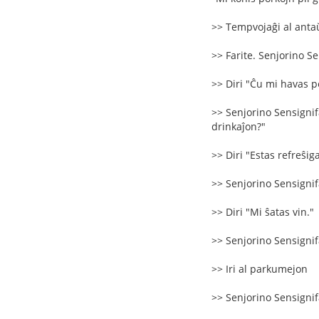
>> Tempvojaĝi al antaŭ
>> Farite. Senjorino Se
>> Diri "Ĉu mi havas 
>> Senjorino Sensignifa
drinkaĵon?"
>> Diri "Estas refreŝig
>> Senjorino Sensignifa
>> Diri "Mi ŝatas vin."
>> Senjorino Sensignifa
>> Iri al parkumejon
>> Senjorino Sensignifa