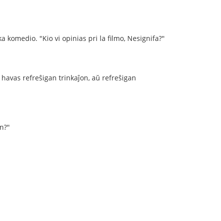
a komedio. "Kio vi opinias pri la filmo, Nesignifa?"
i havas refreŝigan trinkaĵon, aŭ refreŝigan
on?"