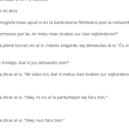
 mi diris.
nsignifa estas apud vi en la bankrotonta filmteatro post la romantik
permeson por ke, mi metu mian brakon sur vian vojborderon?"
 plene turnas sin al vi, ridetas singarde, kaj demandas al vi, "Ĉu v
a trinkaĵo. Kial vi ĵus demandis tion?"
 diras al vi, "Mi volas scii, kial vi metus vian brakon sur vojborder
 diras al vi, "Okej, ni iru al la parkumejon kaj faru tion."
 diras al vi, "Okej, nun faru tion."