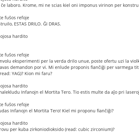
n ĉe laboro. Krome, mi ne scias kiel oni imponus virinon per konstrui
e fuŝos refoje
struilo, ESTAS DRILO. ĜI DRAS.
mojosa hardito
e fuŝos refoje
nvolu eksperimenti per la verda drilo unue, poste ofertu uzi la violk
avas demandon por vi. Mi enlude proponis fianĉiĝi per varmega titan
(read: YAG)? Kion mi faru?
mojosa hardito
alekludu Infanojn el Mortita Tero. Tio estis multe da aĵo pri laseroj
e fuŝos refoje
udas Infanojn el Mortita Tero! Kiel mi proponu fianĉiĝi?
mojosa hardito
provu per kuba zirkoniodioksido (read: cubic zirconium)?