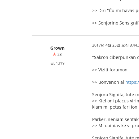
>> Diri "Ĉu mi havas 
>> Senjorino Sensignifa
2017년 4월 25일 오전 8:44:
Grown
23
"Sakron ciberpunkan de
글: 1319
>> Viziti forumon
>> Bonvenon al
https:
Senjoro Signifa, tute 
>> Kiel oni placus vir
kiam mi petas fari ion
Parker, neniam sentakt
>> Mi opinias ke vi pro
Senjoro Signifa, tute 