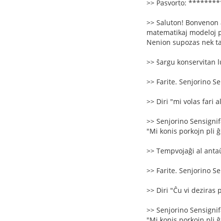
>> Pasvorto: *******
>> Saluton! Bonvenon a
matematikaj modeloj per
Nenion supozas nek tak
>> ŝargu konservitan 
>> Farite. Senjorino Se
>> Diri "mi volas fari a
>> Senjorino Sensignifa
"Mi konis porkojn pli ĝen
>> Tempvojaĝi al antaŭ
>> Farite. Senjorino Se
>> Diri "Ĉu vi deziras 
>> Senjorino Sensignifa
"Mi konis porkojn pli ĝen