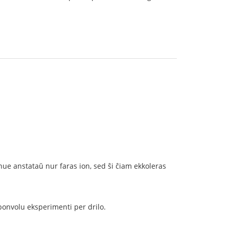
nue anstataŭ nur faras ion, sed ŝi ĉiam ekkoleras
 bonvolu eksperimenti per drilo.