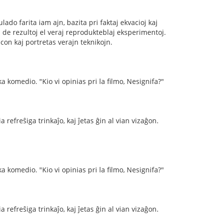
do farita iam ajn, bazita pri faktaj ekvacioj kaj
n de rezultoj el veraj reprodukteblaj eksperimentoj.
con kaj portretas verajn teknikojn.
a komedio. "Kio vi opinias pri la filmo, Nesignifa?"
 refreŝiga trinkaĵo, kaj ĵetas ĝin al vian vizaĝon.
a komedio. "Kio vi opinias pri la filmo, Nesignifa?"
 refreŝiga trinkaĵo, kaj ĵetas ĝin al vian vizaĝon.