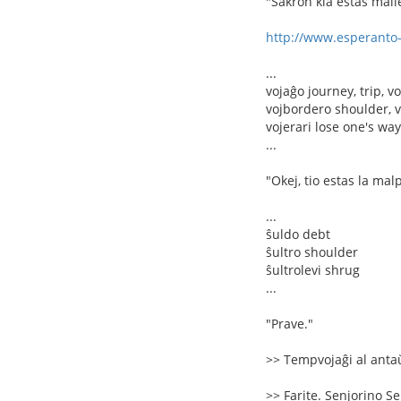
"Sakron kia estas malle
http://www.esperanto
...
vojaĝo journey, trip, v
vojbordero shoulder, v
vojerari lose one's way
...
"Okej, tio estas la mal
...
ŝuldo debt
ŝultro shoulder
ŝultrolevi shrug
...
"Prave."
>> Tempvojaĝi al anta
>> Farite. Senjorino Se