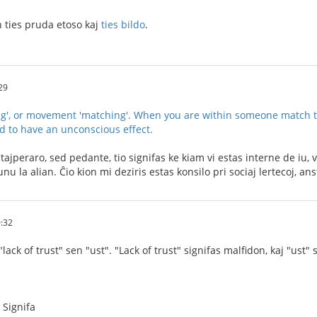
n ties pruda etoso kaj
ties bildo
.
29
ng', or movement 'matching'. When you are within someone match t
ed to have an unconscious effect.
tajperaro, sed pedante, tio signifas ke kiam vi estas interne de iu, v
unu la alian. Ĉio kion mi deziris estas konsilo pri sociaj lertecoj, 
:32
lack of trust" sen "ust". "Lack of trust" signifas malfidon, kaj "ust" 
 Signifa