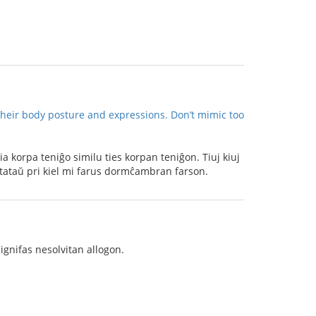
heir body posture and expressions. Don’t mimic too
ia korpa teniĝo similu ties korpan teniĝon. Tiuj kiuj
anstataŭ pri kiel mi farus dormĉambran farson.
signifas nesolvitan allogon.