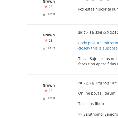
Grown
23
Fox estas hipokrita ku
글: 1319
2017년 3월 23일 오후 3:01:
Grown
23
Body posture 'mirrori
글: 1319
closely this is suppos
Tio verŝajne estas nur 
faras tion apere fidas 
2017년 4월 17일 오전 10:50
Grown
23
Oni ne povas literumi "
글: 1319
Tio estas fikcio.
>> Salutnomo: Senjoro