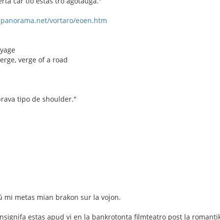
rta ĉar tio estas tro aĝotaŭga."
-panorama.net/vortaro/eoen.htm
oyage
erge, verge of a road
prava tipo de shoulder."
ŭ mi metas mian brakon sur la vojon.
nsignifa estas apud vi en la bankrotonta filmteatro post la romantik