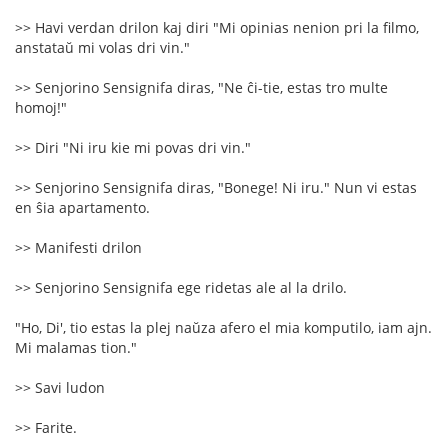
>> Havi verdan drilon kaj diri "Mi opinias nenion pri la filmo,
anstataŭ mi volas dri vin."
>> Senjorino Sensignifa diras, "Ne ĉi-tie, estas tro multe
homoj!"
>> Diri "Ni iru kie mi povas dri vin."
>> Senjorino Sensignifa diras, "Bonege! Ni iru." Nun vi estas
en ŝia apartamento.
>> Manifesti drilon
>> Senjorino Sensignifa ege ridetas ale al la drilo.
"Ho, Di', tio estas la plej naŭza afero el mia komputilo, iam ajn.
Mi malamas tion."
>> Savi ludon
>> Farite.