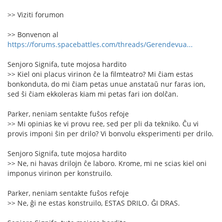
>> Viziti forumon
>> Bonvenon al
https://forums.spacebattles.com/threads/Gerendevua...
Senjoro Signifa, tute mojosa hardito
>> Kiel oni placus virinon ĉe la filmteatro? Mi ĉiam estas
bonkonduta, do mi ĉiam petas unue anstataŭ nur faras ion,
sed ŝi ĉiam ekkoleras kiam mi petas fari ion dolĉan.
Parker, neniam sentakte fuŝos refoje
>> Mi opinias ke vi provu ree, sed per pli da tekniko. Ĉu vi
provis imponi ŝin per drilo? Vi bonvolu eksperimenti per drilo.
Senjoro Signifa, tute mojosa hardito
>> Ne, ni havas drilojn ĉe laboro. Krome, mi ne scias kiel oni
imponus virinon per konstruilo.
Parker, neniam sentakte fuŝos refoje
>> Ne, ĝi ne estas konstruilo, ESTAS DRILO. ĜI DRAS.