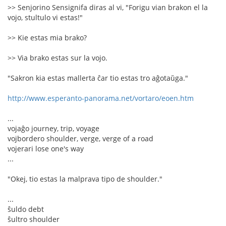
>> Senjorino Sensignifa diras al vi, "Forigu vian brakon el la
vojo, stultulo vi estas!"
>> Kie estas mia brako?
>> Via brako estas sur la vojo.
"Sakron kia estas mallerta ĉar tio estas tro aĝotaŭga."
http://www.esperanto-panorama.net/vortaro/eoen.htm
...
vojaĝo journey, trip, voyage
vojbordero shoulder, verge, verge of a road
vojerari lose one's way
...
"Okej, tio estas la malprava tipo de shoulder."
...
ŝuldo debt
ŝultro shoulder