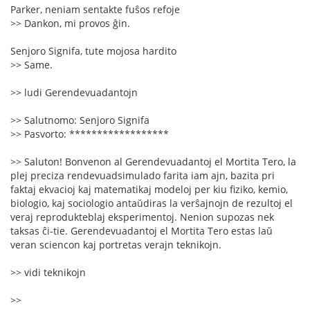
Parker, neniam sentakte fuŝos refoje
>> Dankon, mi provos ĝin.
Senjoro Signifa, tute mojosa hardito
>> Same.
>> ludi Gerendevuadantojn
>> Salutnomo: Senjoro Signifa
>> Pasvorto: ******************
>> Saluton! Bonvenon al Gerendevuadantoj el Mortita Tero, la
plej preciza rendevuadsimulado farita iam ajn, bazita pri
faktaj ekvacioj kaj matematikaj modeloj per kiu fiziko, kemio,
biologio, kaj sociologio antaŭdiras la verŝajnojn de rezultoj el
veraj reprodukteblaj eksperimentoj. Nenion supozas nek
taksas ĉi-tie. Gerendevuadantoj el Mortita Tero estas laŭ
veran sciencon kaj portretas verajn teknikojn.
>> vidi teknikojn
>>