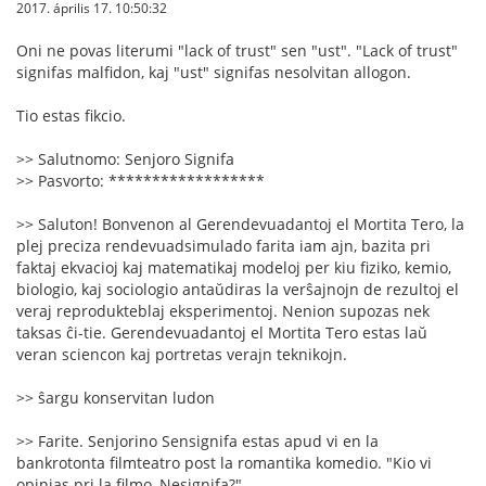
2017. április 17. 10:50:32
Oni ne povas literumi "lack of trust" sen "ust". "Lack of trust"
signifas malfidon, kaj "ust" signifas nesolvitan allogon.
Tio estas fikcio.
>> Salutnomo: Senjoro Signifa
>> Pasvorto: ******************
>> Saluton! Bonvenon al Gerendevuadantoj el Mortita Tero, la
plej preciza rendevuadsimulado farita iam ajn, bazita pri
faktaj ekvacioj kaj matematikaj modeloj per kiu fiziko, kemio,
biologio, kaj sociologio antaŭdiras la verŝajnojn de rezultoj el
veraj reprodukteblaj eksperimentoj. Nenion supozas nek
taksas ĉi-tie. Gerendevuadantoj el Mortita Tero estas laŭ
veran sciencon kaj portretas verajn teknikojn.
>> ŝargu konservitan ludon
>> Farite. Senjorino Sensignifa estas apud vi en la
bankrotonta filmteatro post la romantika komedio. "Kio vi
opinias pri la filmo, Nesignifa?"