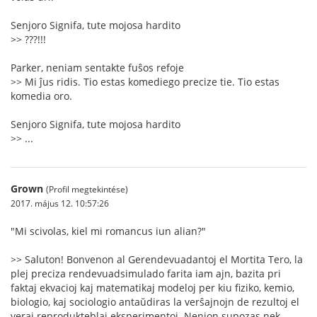
Senjoro Signifa, tute mojosa hardito
>> ???!!!
Parker, neniam sentakte fuŝos refoje
>> Mi ĵus ridis. Tio estas komediego precize tie. Tio estas
komedia oro.
Senjoro Signifa, tute mojosa hardito
>> ...
Grown
(Profil megtekintése)
2017. május 12. 10:57:26
"Mi scivolas, kiel mi romancus iun alian?"
>> Saluton! Bonvenon al Gerendevuadantoj el Mortita Tero, la
plej preciza rendevuadsimulado farita iam ajn, bazita pri
faktaj ekvacioj kaj matematikaj modeloj per kiu fiziko, kemio,
biologio, kaj sociologio antaŭdiras la verŝajnojn de rezultoj el
veraj reprodukteblaj eksperimentoj. Nenion supozas nek