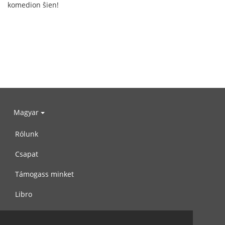
komedion ŝien!
Magyar
Rólunk
Csapat
Támogass minket
Libro
Adatvédelem