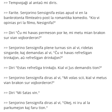
>> Tempvojaĝi al antaŭ mi diris.
>> Farite. Senjorino Sensignifa estas apud vi en la
bankrotonta filmteatro post la romantika komedio. "Kio vi
opinias pri la filmo, Nesignifa?"
>> Diri "Ĉu mi havas permeson por ke, mi metu mian brakon
sur vian vojborderon?"
>> Senjorino Sensignifa plene turnas sin al vi, ridetas
singarde, kaj demandas al vi, "Ĉu vi havas refreŝigan
trinkaĵon, aŭ refreŝigan drinkaĵon?"
>> Diri "Estas refreŝiga trinkaĵo. Kial vi ĵus demandis tion?"
>> Senjorino Sensignifa diras al vi, "Mi volas scii, kial vi metus
vian brakon sur vojborderon?"
>> Diri "Mi ŝatas vin."
>> Senjorino Sensignifa diras al vi, "Okej, ni iru al la
parkumejon kaj faru tion."