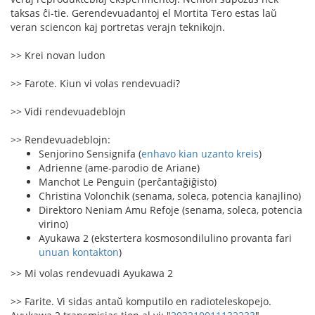
taksas ĉi-tie. Gerendevuadantoj el Mortita Tero estas laŭ
veran sciencon kaj portretas verajn teknikojn.
>> Krei novan ludon
>> Farote. Kiun vi volas rendevuadi?
>> Vidi rendevuadeblojn
>> Rendevuadeblojn:
Senjorino Sensignifa (
enhavo kian uzanto kreis
)
Adrienne (ame-parodio de Ariane)
Manchot Le Penguin (perĉantaĝiĝisto)
Christina Volonchik (senama, soleca, potencia kanajlino)
Direktoro Neniam Amu Refoje (senama, soleca, potencia
virino)
Ayukawa 2 (ekstertera kosmosondilulino provanta fari
unuan kontakton
)
>> Mi volas rendevuadi Ayukawa 2
>> Farite. Vi sidas antaŭ komputilo en radioteleskopejo.