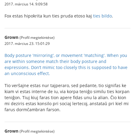
2017. március 14. 9:09:58
Fox estas hipokrita kun ties pruda etoso kaj
ties bildo
.
Grown
(Profil megtekintése)
2017. március 23. 15:01:29
Body posture 'mirroring', or movement 'matching'. When you
are within someone match their body posture and
expressions. Don’t mimic too closely this is supposed to have
an unconscious effect.
Tio verŝajne estas nur tajperaro, sed pedante, tio signifas ke
kiam vi estas interne de iu, via korpa teniĝo similu ties korpan
teniĝon. Tiuj kiuj faras tion apere fidas unu la alian. Ĉio kion
mi deziris estas konsilo pri sociaj lertecoj, anstataŭ pri kiel mi
farus dormĉambran farson.
Grown
(Profil megtekintése)