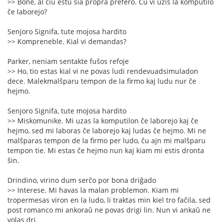
>> Bone, al ĉiu estu sia propra prefero. Ĉu vi uzis la komputilo
ĉe laborejo?
Senjoro Signifa, tute mojosa hardito
>> Kompreneble. Kial vi demandas?
Parker, neniam sentakte fuŝos refoje
>> Ho, tio estas kial vi ne povas ludi rendevuadsimuladon
dece. Malekmalŝparu tempon de la firmo kaj ludu nur ĉe
hejmo.
Senjoro Signifa, tute mojosa hardito
>> Miskomunike. Mi uzas la komputilon ĉe laborejo kaj ĉe
hejmo, sed mi laboras ĉe laborejo kaj ludas ĉe hejmo. Mi ne
malŝparas tempon de la firmo per ludo, ĉu ajn mi malŝparu
tempon tie. Mi estas ĉe hejmo nun kaj kiam mi estis dronta
ŝin.
Drindino, virino dum serĉo por bona driĝado
>> Interese. Mi havas la malan problemon. Kiam mi
tropermesas viron en la ludo, li traktas min kiel tro faĉila, sed
post romanco mi ankoraŭ ne povas drigi lin. Nun vi ankaŭ ne
volas dri.