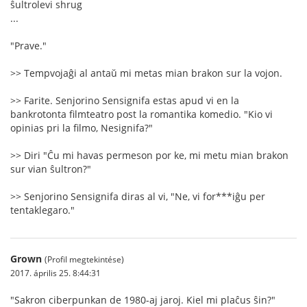
ŝultrolevi shrug
...
"Prave."
>> Tempvojaĝi al antaŭ mi metas mian brakon sur la vojon.
>> Farite. Senjorino Sensignifa estas apud vi en la
bankrotonta filmteatro post la romantika komedio. "Kio vi
opinias pri la filmo, Nesignifa?"
>> Diri "Ĉu mi havas permeson por ke, mi metu mian brakon
sur vian ŝultron?"
>> Senjorino Sensignifa diras al vi, "Ne, vi for***iĝu per
tentaklegaro."
Grown
(Profil megtekintése)
2017. április 25. 8:44:31
"Sakron ciberpunkan de 1980-aj jaroj. Kiel mi plaĉus ŝin?"