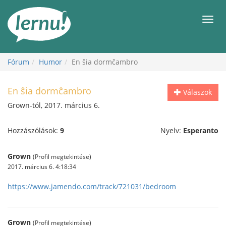
Tartalom
Men
Fórum
Humor
En ŝia dormĉambro
En ŝia dormĉambro
Válaszok
Grown-tól, 2017. március 6.
Hozzászólások:
9
Nyelv:
Esperanto
Grown
(Profil megtekintése)
2017. március 6. 4:18:34
https://www.jamendo.com/track/721031/bedroom
Grown
(Profil megtekintése)