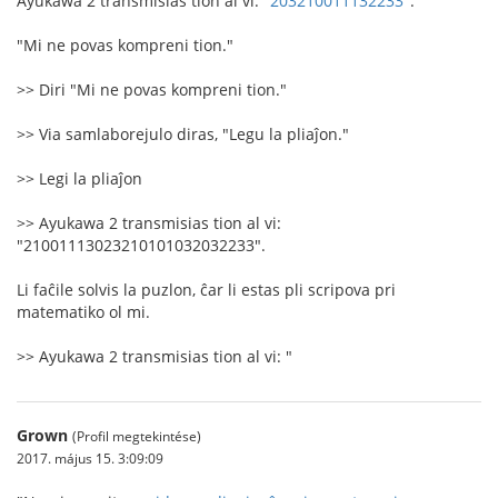
Ayukawa 2 transmisias tion al vi: "
203210011132233
".
"Mi ne povas kompreni tion."
>> Diri "Mi ne povas kompreni tion."
>> Via samlaborejulo diras, "Legu la pliaĵon."
>> Legi la pliaĵon
>> Ayukawa 2 transmisias tion al vi:
"21001113023210101032032233".
Li faĉile solvis la puzlon, ĉar li estas pli scripova pri
matematiko ol mi.
>> Ayukawa 2 transmisias tion al vi: "
Grown
(Profil megtekintése)
2017. május 15. 3:09:09