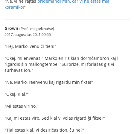
"Ne, vi ne rajtas
pridemandi min, ĉar vi ne estas mia
koramiko
!"
Grown
(Profil megtekintése)
2017. augusztus 20. 1:09:55
"Hej, Marko, venu ĉi-tien!"
"Okej, mi envenas." Marko eniris ŝian dormĉambron kaj li
rigardis ŝin mallongtempe. "Surprize, mi forlasas gis vi
surhavas ion."
"Ne, Marko, reenvenu kaj rigardu min fikse!"
"Okej. Kial?"
"Mi estas virino."
"Kaj mi estas viro. Sed kial vi volas rigardiĝi fikse?"
"Tial estas kial. Vi deziriĉas tion, ĉu ne?"