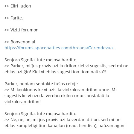
>> Eliri ludon
>> Farite.
>> Viziti forumon
>> Bonvenon al
https://forums.spacebattles.com/threads/Gerendevua...
Senjoro Signifa, tute mojosa hardito
>> Parker, mi ĵus provis uzi la drilon kiel vi sugestis, sed mi ne
eblas uzi ĝin! Kiel vi eblas sugesti ion tiom naŭza?!
Parker, neniam sentakte fuŝos refoje
>> Mi konkludas ke vi uzis la violkoloran drilon unue. Mi
sugestis ke vi uzu la verdan drilon unue, anstataŭ la
violkoloran drilon!
Senjoro Signifa, tute mojosa hardito
>> Ne, ne, ne, mi ĵus provis uzi la verdan drilon, sed mi ne
eblas kompletigi tiun kanajlan (read: fiendish), naŭzan agon!