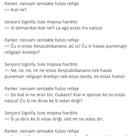
Parker, neniam sentakte fuŝos refoje
>> Kial ne?
Senjoro Signifa, tute mojosa hardito
>> Vi demandas kial ne?! La ago estas tro naŭza!
Parker, neniam sentakte fuŝos refoje
>> Ĉu vi estas Respublikanano, aŭ io? Ĉu vi havas punemajn
religiajn kredojn?
Senjoro Signifa, tute mojosa hardito
>> Ne, ne, ne, mi ne estas Respublikanano nek havas
puneman religiajn kredojn nek estas besto, mi estas homo!
Parker, neniam sentakte fuŝos refoje
>> Do kial vi ne dras ŝin, ĉiukaze? Kial vi opinias ke tio estas
naŭza? Ĉu ŝi ne diras ke ŝi volas driĝi?
Senjoro Signifa, tute mojosa hardito
>> Ŝi ja diris ke ŝi volas driĝi, sed mi ne volas dri.
Parker, neniam sentakte fuŝos refoje