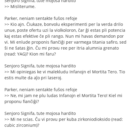
Senjoro Signifa, tute mojosa hardito
>> Misliterume.
Parker, neniam sentakte fuŝos refoje
>> Kio ajn. Ĉiukaze, bonvolu eksperimenti per la verda drilo
unue, poste ofertu uzi la violkoloron, ĉar ĝi estas pli potencia
kaj estas efektive ĉe pli rango. Nun mi havas demandon por
vi. Mi enlude proponis fianĉiĝi per varmega titania safiro, sed
ŝi ne ŝatas ĝin. Ĉu mi provu ree per itria alumnia grenato
(read: YAG)? Kion mi faru?
Senjoro Signifa, tute mojosa hardito
>> Mi opiniegas ke vi malekludu Infanojn el Mortita Tero. Tio
estis multe da aĵo pri laseroj.
Parker, neniam sentakte fuŝos refoje
>> Ne, mi jam ne plu ludas Infanojn el Mortita Tero! Kiel mi
proponu fianĉiĝi?
Senjoro Signifa, tute mojosa hardito
>> Mi ne scias. Ĉu vi provu per kuba zirkoniodioksido (read:
cubic zirconium)?