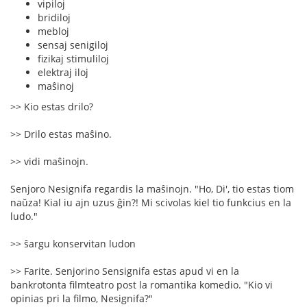
vipiloj
bridiloj
mebloj
sensaj senigiloj
fizikaj stimuliloj
elektraj iloj
maŝinoj
>> Kio estas drilo?
>> Drilo estas maŝino.
>> vidi maŝinojn.
Senjoro Nesignifa regardis la maŝinojn. "Ho, Di', tio estas tiom
naŭza! Kial iu ajn uzus ĝin?! Mi scivolas kiel tio funkcius en la
ludo."
>> ŝargu konservitan ludon
>> Farite. Senjorino Sensignifa estas apud vi en la
bankrotonta filmteatro post la romantika komedio. "Kio vi
opinias pri la filmo, Nesignifa?"