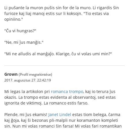
Li puŝante la muron puŝis sin for de la muro. Li rigardis ŝin
furioze kaj liaj manoj estis sur li koksojn. "Tio estas via
opiniino."
"Ĉu vi hungras?"
"Ne, mi ĵus manĝis."
"Mi ne alludis al manĝaĵo. Klarige, ĉu vi volas umi min?"
Grown
(Profil megtekintése)
2017. augusztus 27. 22:42:19
Mi legas la artikolon pri
romanca trompo
, kaj io terura ĵus
okazis. La trompo estas evidenta al observantoj, sed estas
ignorita de viktimoj. La romanco estis farso.
Plende, mi ĵus ekamis!
Janet Lindel
estas tiom belega, ĉarma
kaj ĝoja, kaj ŝi bezonas pli-malpli nur koramanton kompleti
sin. Nun mi volas romanci ŝin farsa! Mi volas fari romantikan