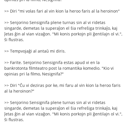
>> Diri "mi volas fari al vin kion la heroo faris al la heroinon"
>> Senjorino Sensignifa plene turnas sin al vi ridetas
singarde, demetas la superaĵon el ŝia refreŝiga trinkaĵo, kaj
ĵetas ĝin al vian vizaĝon. "Mi konis porkojn pli ĝentilajn ol vi.",
ŝi flustras.
>> Tempvojaĝi al antaŭ mi diris.
>> Farite. Senjorino Sensignifa estas apud vi en la
bankrotonta filmteatro post la romantika komedio. "Kio vi
opinias pri la filmo, Nesignifa?"
>> Diri "Ĉu vi deziras por ke, mi faru al vin kion la heroo faris
al la heroinon?"
>> Senjorino Sensignifa plene turnas sin al vi ridetas
singarde, demetas la superaĵon el ŝia refreŝiga trinkaĵo, kaj
ĵetas ĝin al vian vizaĝon. "Mi konis porkojn pli ĝentilajn ol vi.",
ŝi flustras.