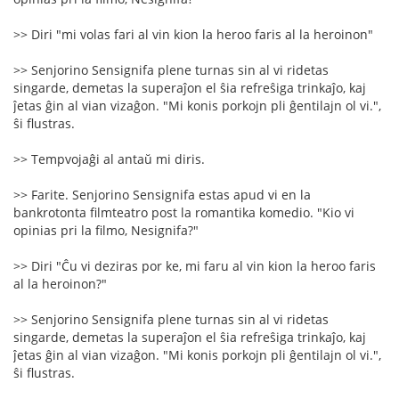
>> Diri "mi volas fari al vin kion la heroo faris al la heroinon"
>> Senjorino Sensignifa plene turnas sin al vi ridetas
singarde, demetas la superaĵon el ŝia refreŝiga trinkaĵo, kaj
ĵetas ĝin al vian vizaĝon. "Mi konis porkojn pli ĝentilajn ol vi.",
ŝi flustras.
>> Tempvojaĝi al antaŭ mi diris.
>> Farite. Senjorino Sensignifa estas apud vi en la
bankrotonta filmteatro post la romantika komedio. "Kio vi
opinias pri la filmo, Nesignifa?"
>> Diri "Ĉu vi deziras por ke, mi faru al vin kion la heroo faris
al la heroinon?"
>> Senjorino Sensignifa plene turnas sin al vi ridetas
singarde, demetas la superaĵon el ŝia refreŝiga trinkaĵo, kaj
ĵetas ĝin al vian vizaĝon. "Mi konis porkojn pli ĝentilajn ol vi.",
ŝi flustras.