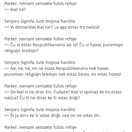
Parker, neniam sentakte fuŝos refoje
>> Kial ne?
Senjoro Signifa, tute mojosa hardito
>> Vi demandas kial ne?! La ago estas tro naŭza!
Parker, neniam sentakte fuŝos refoje
>> Ĉu vi estas Respublikanano, aŭ io? Ĉu vi havas punemajn
religiajn kredojn?
Senjoro Signifa, tute mojosa hardito
>> Ne, ne, ne, mi ne estas Respublikanano nek havas
puneman religiajn kredojn nek estas besto, mi estas homo!
Parker, neniam sentakte fuŝos refoje
>> Do kial vi ne dras ŝin, ĉiukaze? Kial vi opinias ke tio estas
naŭza? Ĉu ŝi ne diras ke ŝi volas driĝi?
Senjoro Signifa, tute mojosa hardito
>> Ŝi ja diris ke ŝi volas driĝi, sed mi ne volas dri.
Parker, neniam sentakte fuŝos refoje