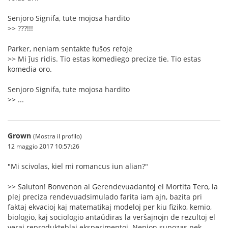
Senjoro Signifa, tute mojosa hardito
>> ???!!!
Parker, neniam sentakte fuŝos refoje
>> Mi ĵus ridis. Tio estas komediego precize tie. Tio estas
komedia oro.
Senjoro Signifa, tute mojosa hardito
>> ...
Grown
(Mostra il profilo)
12 maggio 2017 10:57:26
"Mi scivolas, kiel mi romancus iun alian?"
>> Saluton! Bonvenon al Gerendevuadantoj el Mortita Tero, la
plej preciza rendevuadsimulado farita iam ajn, bazita pri
faktaj ekvacioj kaj matematikaj modeloj per kiu fiziko, kemio,
biologio, kaj sociologio antaŭdiras la verŝajnojn de rezultoj el
veraj reprodukteblaj eksperimentoj. Nenion supozas nek