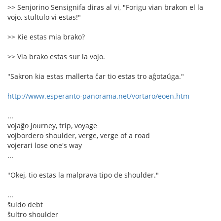
>> Senjorino Sensignifa diras al vi, "Forigu vian brakon el la
vojo, stultulo vi estas!"
>> Kie estas mia brako?
>> Via brako estas sur la vojo.
"Sakron kia estas mallerta ĉar tio estas tro aĝotaŭga."
http://www.esperanto-panorama.net/vortaro/eoen.htm
...
vojaĝo journey, trip, voyage
vojbordero shoulder, verge, verge of a road
vojerari lose one's way
...
"Okej, tio estas la malprava tipo de shoulder."
...
ŝuldo debt
ŝultro shoulder