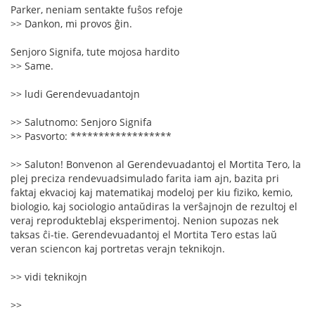
Parker, neniam sentakte fuŝos refoje
>> Dankon, mi provos ĝin.
Senjoro Signifa, tute mojosa hardito
>> Same.
>> ludi Gerendevuadantojn
>> Salutnomo: Senjoro Signifa
>> Pasvorto: ******************
>> Saluton! Bonvenon al Gerendevuadantoj el Mortita Tero, la
plej preciza rendevuadsimulado farita iam ajn, bazita pri
faktaj ekvacioj kaj matematikaj modeloj per kiu fiziko, kemio,
biologio, kaj sociologio antaŭdiras la verŝajnojn de rezultoj el
veraj reprodukteblaj eksperimentoj. Nenion supozas nek
taksas ĉi-tie. Gerendevuadantoj el Mortita Tero estas laŭ
veran sciencon kaj portretas verajn teknikojn.
>> vidi teknikojn
>>