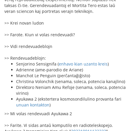
taksas ĉi-tie. Gerendevuadantoj el Mortita Tero estas laŭ
veran sciencon kaj portretas verajn teknikojn.
>> Krei novan ludon
>> Farote. Kiun vi volas rendevuadi?
>> Vidi rendevuadeblojn
>> Rendevuadeblojn:
Senjorino Sensignifa (
enhavo kian uzanto kreis
)
Adrienne (ame-parodio de Ariane)
Manchot Le Penguin (perĉantaĝiĝisto)
Christina Volonchik (senama, soleca, potencia kanajlino)
Direktoro Neniam Amu Refoje (senama, soleca, potencia
virino)
Ayukawa 2 (ekstertera kosmosondilulino provanta fari
unuan kontakton
)
>> Mi volas rendevuadi Ayukawa 2
>> Farite. Vi sidas antaŭ komputilo en radioteleskopejo.