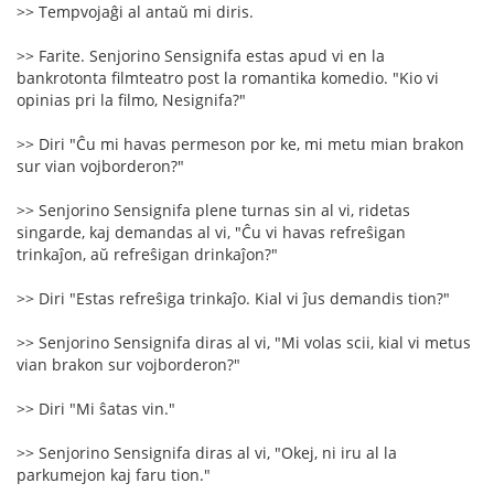
>> Tempvojaĝi al antaŭ mi diris.
>> Farite. Senjorino Sensignifa estas apud vi en la
bankrotonta filmteatro post la romantika komedio. "Kio vi
opinias pri la filmo, Nesignifa?"
>> Diri "Ĉu mi havas permeson por ke, mi metu mian brakon
sur vian vojborderon?"
>> Senjorino Sensignifa plene turnas sin al vi, ridetas
singarde, kaj demandas al vi, "Ĉu vi havas refreŝigan
trinkaĵon, aŭ refreŝigan drinkaĵon?"
>> Diri "Estas refreŝiga trinkaĵo. Kial vi ĵus demandis tion?"
>> Senjorino Sensignifa diras al vi, "Mi volas scii, kial vi metus
vian brakon sur vojborderon?"
>> Diri "Mi ŝatas vin."
>> Senjorino Sensignifa diras al vi, "Okej, ni iru al la
parkumejon kaj faru tion."