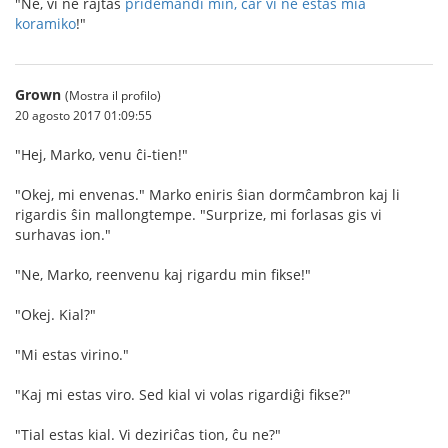
"Ne, vi ne rajtas
pridemandi min, ĉar vi ne estas mia
koramiko
!"
Grown
(Mostra il profilo)
20 agosto 2017 01:09:55
"Hej, Marko, venu ĉi-tien!"
"Okej, mi envenas." Marko eniris ŝian dormĉambron kaj li
rigardis ŝin mallongtempe. "Surprize, mi forlasas gis vi
surhavas ion."
"Ne, Marko, reenvenu kaj rigardu min fikse!"
"Okej. Kial?"
"Mi estas virino."
"Kaj mi estas viro. Sed kial vi volas rigardiĝi fikse?"
"Tial estas kial. Vi deziriĉas tion, ĉu ne?"