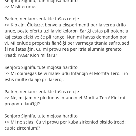
Senjoro Signifa, tute mojosa hardito
>> Misliterume.
Parker, neniam sentakte fuŝos refoje
>> Kio ajn. Ĉiukaze, bonvolu eksperimenti per la verda drilo
unue, poste ofertu uzi la violkoloron, ĉar ĝi estas pli potencia
kaj estas efektive ĉe pli rango. Nun mi havas demandon por
vi. Mi enlude proponis fianĉiĝi per varmega titania safiro, sed
ŝi ne ŝatas ĝin. Ĉu mi provu ree per itria alumnia grenato
(read: YAG)? Kion mi faru?
Senjoro Signifa, tute mojosa hardito
>> Mi opiniegas ke vi malekludu Infanojn el Mortita Tero. Tio
estis multe da aĵo pri laseroj.
Parker, neniam sentakte fuŝos refoje
>> Ne, mi jam ne plu ludas Infanojn el Mortita Tero! Kiel mi
proponu fianĉiĝi?
Senjoro Signifa, tute mojosa hardito
>> Mi ne scias. Ĉu vi provu per kuba zirkoniodioksido (read:
cubic zirconium)?