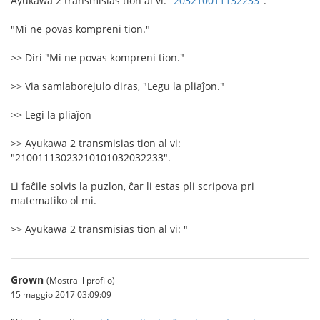
Ayukawa 2 transmisias tion al vi: "
203210011132233
".
"Mi ne povas kompreni tion."
>> Diri "Mi ne povas kompreni tion."
>> Via samlaborejulo diras, "Legu la pliaĵon."
>> Legi la pliaĵon
>> Ayukawa 2 transmisias tion al vi:
"21001113023210101032032233".
Li faĉile solvis la puzlon, ĉar li estas pli scripova pri
matematiko ol mi.
>> Ayukawa 2 transmisias tion al vi: "
Grown
(Mostra il profilo)
15 maggio 2017 03:09:09