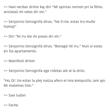
>> Havi verdan drilon kaj diri "Mi opinias nenion pri la filmo,
anstataŭ mi volas dri vin."
>> Senjorino Sensignifa diras, "Ne ĉi-tie, estas tro multe
homoj!"
>> Diri "Ni iru kie mi povas dri vin."
>> Senjorino Sensignifa diras, "Bonege! Ni iru." Nun vi estas
en ŝia apartamento.
>> Manifesti drilon
>> Senjorino Sensignifa ege ridetas ale al la drilo.
"Ho, Di', tio estas la plej naŭza afero el mia komputilo, iam ajn.
Mi malamas tion."
>> Savi ludon
>> Farite.