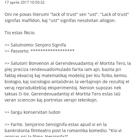
17 aprile 2017 10:50:32
Oni ne povas literumi "lack of trust" sen "ust". "Lack of trust"
signifas malfidon, kaj "ust" signifas nesolvitan allogon.
Tio estas fikcio.
>> Salutnomo: Senjoro Signifa
>> Pasvorto: ******************
>> Saluton! Bonvenon al Gerendevuadantoj el Mortita Tero, la
plej preciza rendevuadsimulado farita iam ajn, bazita pri
faktaj ekvacioj kaj matematikaj modeloj per kiu fiziko, kemio,
biologio, kaj sociologio antaŭdiras la verŝajnojn de rezultoj el
veraj reprodukteblaj eksperimentoj. Nenion supozas nek
taksas ĉi-tie. Gerendevuadantoj el Mortita Tero estas laŭ
veran sciencon kaj portretas verajn teknikojn.
>> ŝargu konservitan ludon
>> Farite. Senjorino Sensignifa estas apud vi en la
bankrotonta filmteatro post la romantika komedio. "Kio vi
opinias pri la filmo, Nesignifa?"