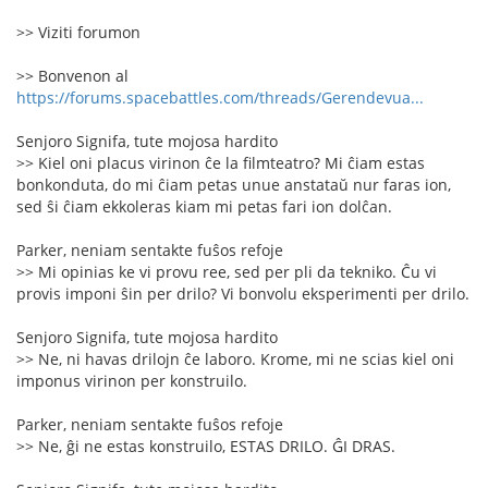
>> Viziti forumon
>> Bonvenon al
https://forums.spacebattles.com/threads/Gerendevua...
Senjoro Signifa, tute mojosa hardito
>> Kiel oni placus virinon ĉe la filmteatro? Mi ĉiam estas
bonkonduta, do mi ĉiam petas unue anstataŭ nur faras ion,
sed ŝi ĉiam ekkoleras kiam mi petas fari ion dolĉan.
Parker, neniam sentakte fuŝos refoje
>> Mi opinias ke vi provu ree, sed per pli da tekniko. Ĉu vi
provis imponi ŝin per drilo? Vi bonvolu eksperimenti per drilo.
Senjoro Signifa, tute mojosa hardito
>> Ne, ni havas drilojn ĉe laboro. Krome, mi ne scias kiel oni
imponus virinon per konstruilo.
Parker, neniam sentakte fuŝos refoje
>> Ne, ĝi ne estas konstruilo, ESTAS DRILO. ĜI DRAS.