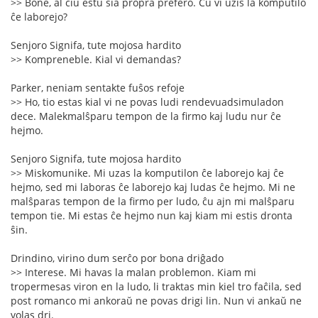
>> Bone, al ĉiu estu sia propra prefero. Ĉu vi uzis la komputilo
ĉe laborejo?
Senjoro Signifa, tute mojosa hardito
>> Kompreneble. Kial vi demandas?
Parker, neniam sentakte fuŝos refoje
>> Ho, tio estas kial vi ne povas ludi rendevuadsimuladon
dece. Malekmalŝparu tempon de la firmo kaj ludu nur ĉe
hejmo.
Senjoro Signifa, tute mojosa hardito
>> Miskomunike. Mi uzas la komputilon ĉe laborejo kaj ĉe
hejmo, sed mi laboras ĉe laborejo kaj ludas ĉe hejmo. Mi ne
malŝparas tempon de la firmo per ludo, ĉu ajn mi malŝparu
tempon tie. Mi estas ĉe hejmo nun kaj kiam mi estis dronta
ŝin.
Drindino, virino dum serĉo por bona driĝado
>> Interese. Mi havas la malan problemon. Kiam mi
tropermesas viron en la ludo, li traktas min kiel tro faĉila, sed
post romanco mi ankoraŭ ne povas drigi lin. Nun vi ankaŭ ne
volas dri.