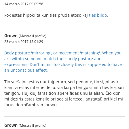
14 marzo 2017 09:09:58
Fox estas hipokrita kun ties pruda etoso kaj
ties bildo
.
Grown
(Mostra il profilo)
23 marzo 2017 15:01:29
Body posture 'mirroring', or movement 'matching'. When you
are within someone match their body posture and
expressions. Don’t mimic too closely this is supposed to have
an unconscious effect.
Tio verŝajne estas nur tajperaro, sed pedante, tio signifas ke
kiam vi estas interne de iu, via korpa teniĝo similu ties korpan
teniĝon. Tiuj kiuj faras tion apere fidas unu la alian. Ĉio kion
mi deziris estas konsilo pri sociaj lertecoj, anstataŭ pri kiel mi
farus dormĉambran farson.
Grown
(Mostra il profilo)