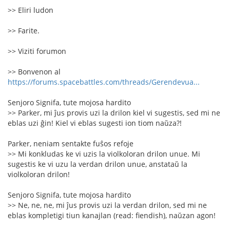
>> Eliri ludon
>> Farite.
>> Viziti forumon
>> Bonvenon al
https://forums.spacebattles.com/threads/Gerendevua...
Senjoro Signifa, tute mojosa hardito
>> Parker, mi ĵus provis uzi la drilon kiel vi sugestis, sed mi ne
eblas uzi ĝin! Kiel vi eblas sugesti ion tiom naŭza?!
Parker, neniam sentakte fuŝos refoje
>> Mi konkludas ke vi uzis la violkoloran drilon unue. Mi
sugestis ke vi uzu la verdan drilon unue, anstataŭ la
violkoloran drilon!
Senjoro Signifa, tute mojosa hardito
>> Ne, ne, ne, mi ĵus provis uzi la verdan drilon, sed mi ne
eblas kompletigi tiun kanajlan (read: fiendish), naŭzan agon!