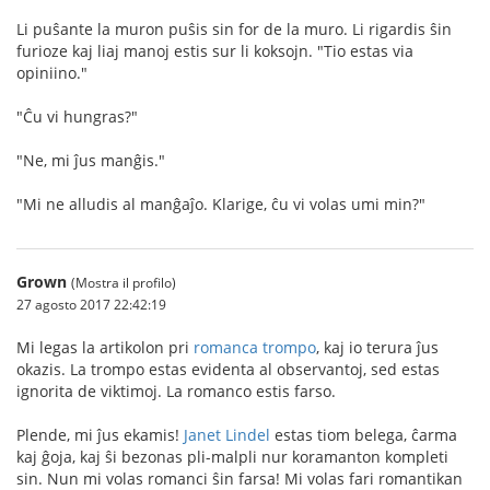
Li puŝante la muron puŝis sin for de la muro. Li rigardis ŝin
furioze kaj liaj manoj estis sur li koksojn. "Tio estas via
opiniino."
"Ĉu vi hungras?"
"Ne, mi ĵus manĝis."
"Mi ne alludis al manĝaĵo. Klarige, ĉu vi volas umi min?"
Grown
(Mostra il profilo)
27 agosto 2017 22:42:19
Mi legas la artikolon pri
romanca trompo
, kaj io terura ĵus
okazis. La trompo estas evidenta al observantoj, sed estas
ignorita de viktimoj. La romanco estis farso.
Plende, mi ĵus ekamis!
Janet Lindel
estas tiom belega, ĉarma
kaj ĝoja, kaj ŝi bezonas pli-malpli nur koramanton kompleti
sin. Nun mi volas romanci ŝin farsa! Mi volas fari romantikan