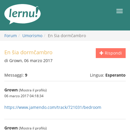
Vai
all’indice
Men
Forum
Umorismo
En ŝia dormĉambro
En ŝia dormĉambro
Rispondi
di Grown, 06 marzo 2017
Messaggi:
9
Lingua:
Esperanto
Grown
(Mostra il profilo)
06 marzo 2017 04:18:34
https://www.jamendo.com/track/721031/bedroom
Grown
(Mostra il profilo)