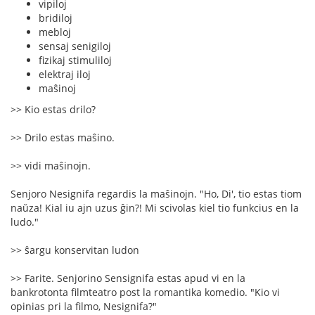
vipiloj
bridiloj
mebloj
sensaj senigiloj
fizikaj stimuliloj
elektraj iloj
maŝinoj
>> Kio estas drilo?
>> Drilo estas maŝino.
>> vidi maŝinojn.
Senjoro Nesignifa regardis la maŝinojn. "Ho, Di', tio estas tiom
naŭza! Kial iu ajn uzus ĝin?! Mi scivolas kiel tio funkcius en la
ludo."
>> ŝargu konservitan ludon
>> Farite. Senjorino Sensignifa estas apud vi en la
bankrotonta filmteatro post la romantika komedio. "Kio vi
opinias pri la filmo, Nesignifa?"