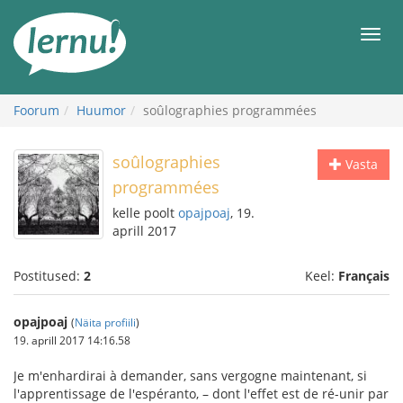
Sisu
juurde
Men
Foorum
Huumor
soûlographies programmées
soûlographies
Vasta
programmées
kelle poolt
opajpoaj
, 19.
aprill 2017
Postitused:
2
Keel:
Français
opajpoaj
(
Näita profiili
)
19. aprill 2017 14:16.58
Je m'enhardirai à demander, sans vergogne maintenant, si
l'apprentissage de l'espéranto, – dont l'effet est de ré-unir par