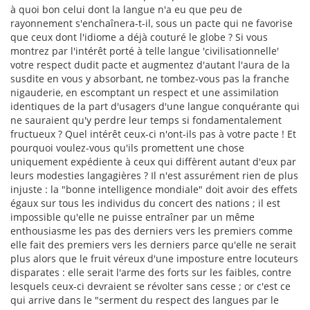
à quoi bon celui dont la langue n'a eu que peu de
rayonnement s'enchaînera-t-il, sous un pacte qui ne favorise
que ceux dont l'idiome a déjà couturé le globe ? Si vous
montrez par l'intérêt porté à telle langue 'civilisationnelle'
votre respect dudit pacte et augmentez d'autant l'aura de la
susdite en vous y absorbant, ne tombez-vous pas la franche
nigauderie, en escomptant un respect et une assimilation
identiques de la part d'usagers d'une langue conquérante qui
ne sauraient qu'y perdre leur temps si fondamentalement
fructueux ? Quel intérêt ceux-ci n'ont-ils pas à votre pacte ! Et
pourquoi voulez-vous qu'ils promettent une chose
uniquement expédiente à ceux qui diffèrent autant d'eux par
leurs modesties langagières ? Il n'est assurément rien de plus
injuste : la "bonne intelligence mondiale" doit avoir des effets
égaux sur tous les individus du concert des nations ; il est
impossible qu'elle ne puisse entraîner par un même
enthousiasme les pas des derniers vers les premiers comme
elle fait des premiers vers les derniers parce qu'elle ne serait
plus alors que le fruit véreux d'une imposture entre locuteurs
disparates : elle serait l'arme des forts sur les faibles, contre
lesquels ceux-ci devraient se révolter sans cesse ; or c'est ce
qui arrive dans le "serment du respect des langues par le