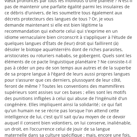
vœux prononcés par tous les individus d'une planète ? N'est-il
pas de maintenir une parfaite égalité parmi les insulaires de
ce débris d'univers, de les soumettre tous également aux
décrets protecteurs des langues de tous ? Or, je vous
demande maintenant si elle est bien légitime la
recommandation qui exhorte celui qui s'exprime en un
idiome vernaculaire bien circonscrit à s'appliquer à l'étude de
quelques langues d'États de (leur) droit qui faillirent (à)
désoler le biotope aqua⅔terré⅓ dont de riches parasites,
aristocrates ou roturiers nababs, se gobergent. Quels sont les
éléments de ce pacte linguistique planétaire ? Ne consiste-t-il
pas à céder un peu de son temps aux autres et de la superbe
de sa propre langue à l'égard de leurs aussi propres langues
pour s'assurer que ces derniers, plussoyant de leur côté,
feront de même ? Toutes les conventions des mammifères
supérieurs sont assises sur ces bases ; elles sont les motifs
des punitions infligées à celui qui abuse de l'ingénuité d'un
congénère. Elles impliquent ainsi la solidarité ; ce qui fait
qu'un humain ne se récrie pas lorsque l'on attend cette
intelligence de lui, c'est qu'il sait qu'au moyen de ce devoir
auquel il consent bien volontiers, on lui conserve, inaliénable,
un droit, en l’occurrence celui de jouir de sa langue
maternelle dans sa culture spécifique ; mais, encore une fois,