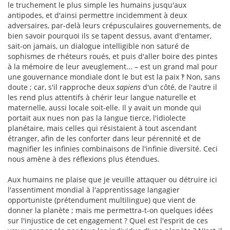
le truchement le plus simple les humains jusqu'aux
antipodes, et d'ainsi permettre incidemment à deux
adversaires, par-delà leurs crépusculaires gouvernements, de
bien savoir pourquoi ils se tapent dessus, avant d'entamer,
sait-on jamais, un dialogue intelligible non saturé de
sophismes de rhéteurs roués, et puis d'aller boire des pintes
à la mémoire de leur aveuglement... – est un grand mal pour
une gouvernance mondiale dont le but est la paix ‽ Non, sans
doute ; car, s'il rapproche deux
sapiens
d'un côté, de l'autre il
les rend plus attentifs à chérir leur langue naturelle et
maternelle, aussi locale soit-elle. Il y avait un monde qui
portait aux nues non pas la langue tierce, l'idiolecte
planétaire, mais celles qui résistaient à tout ascendant
étranger, afin de les conforter dans leur pérennité et de
magnifier les infinies combinaisons de l'infinie diversité. Ceci
nous amène à des réflexions plus étendues.
Aux humains ne plaise que je veuille attaquer ou détruire ici
l'assentiment mondial à l'apprentissage langagier
opportuniste (prétendument multilingue) que vient de
donner la planète ; mais me permettra-t-on quelques idées
sur l'injustice de cet engagement ? Quel est l'esprit de ces