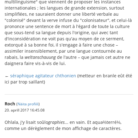
multilinguisme" que viennent de proposer les instances
internationales ; les langues de grande extension, surtout
simplifiées, ne sauraient donner une liberté verbale au
"colonisé" devant la verve infuse du "colonisateur", et celui-là
prononce une sentence de mort à l'égard de toute la culture
que sous-tend sa langue depuis l'origine, qui avec tant
d'inconsidération ne voit pas qu'au moyen de ce serment,
extorqué à sa bonne foi, il s'engage à faire une chose –
assimiler insensiblement, par une langue contournée au
rabais, la
weltanschauung
de l'autre – que jamais cet autre ne
daignera faire vis-à-vis de lui.
←
séraphique agitateur chthonien
(metteur en branle eût été
ici par trop saillant)
Roch
(
Näita profiili
)
20. aprill 2017 16:45.08
Ohlala, j'y lisait soŭlo
graphies
... en vain. Et aqua⅔terré⅓,
comme un dérèglement de mon affichage de caractères.